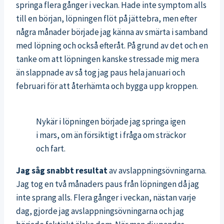
springa flera gånger i veckan. Hade inte symptom alls
till en början, löpningen flöt på jättebra, men efter
några månader började jag känna av smärta i samband
med löpning och också efteråt. På grund av det och en
tanke om att löpningen kanske stressade mig mera
än slappnade av så tog jag paus hela januari och
februari för att återhämta och bygga upp kroppen.
Nykär i löpningen började jag springa igen
i mars, om än försiktigt i fråga om sträckor
och fart.
Jag såg snabbt resultat
av avslappningsövningarna.
Jag tog en två månaders paus från löpningen då jag
inte sprang alls. Flera gånger i veckan, nästan varje
dag, gjorde jag avslappningsövningarna och jag