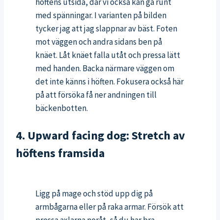
höftens utsida, där vi också kan gå runt
med spänningar. I varianten på bilden
tycker jag att jag slappnar av bäst. Foten
mot väggen och andra sidans ben på
knäet. Låt knäet falla utåt och pressa lätt
med handen. Backa närmare väggen om
det inte känns i höften. Fokusera också här
på att försöka få ner andningen till
bäckenbotten.
4. Upward facing dog: Stretch av
höftens framsida
Ligg på mage och stöd upp dig på
armbågarna eller på raka armar. Försök att
pressa axlarna neråt, så du har bra