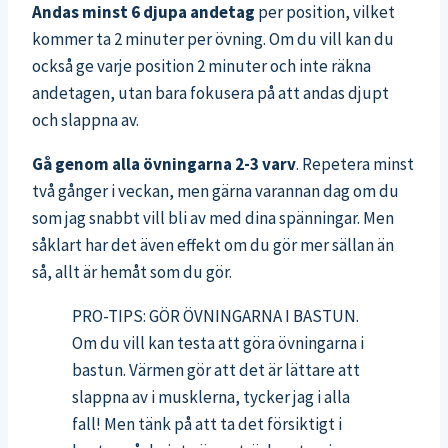
Andas minst 6 djupa andetag
per position, vilket
kommer ta 2 minuter per övning. Om du vill kan du
också ge varje position 2 minuter och inte räkna
andetagen, utan bara fokusera på att andas djupt
och slappna av.
Gå genom alla övningarna 2-3 varv
. Repetera minst
två gånger i veckan, men gärna varannan dag om du
som jag snabbt vill bli av med dina spänningar. Men
såklart har det även effekt om du gör mer sällan än
så, allt är hemåt som du gör.
PRO-TIPS: GÖR ÖVNINGARNA I BASTUN.
Om du vill kan testa att göra övningarna i
bastun. Värmen gör att det är lättare att
slappna av i musklerna, tycker jag i alla
fall! Men tänk på att ta det försiktigt i