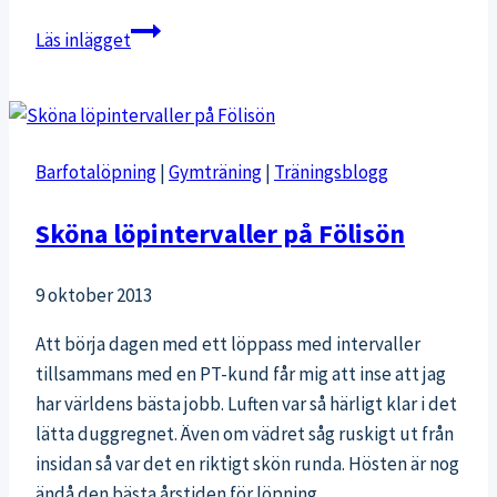
Hertonäs-
Läs inlägget
Vik-
Arabiastranden-
Vallgård
Barfotalöpning
|
Gymträning
|
Träningsblogg
Sköna löpintervaller på Fölisön
9 oktober 2013
Att börja dagen med ett löppass med intervaller
tillsammans med en PT-kund får mig att inse att jag
har världens bästa jobb. Luften var så härligt klar i det
lätta duggregnet. Även om vädret såg ruskigt ut från
insidan så var det en riktigt skön runda. Hösten är nog
ändå den bästa årstiden för löpning….