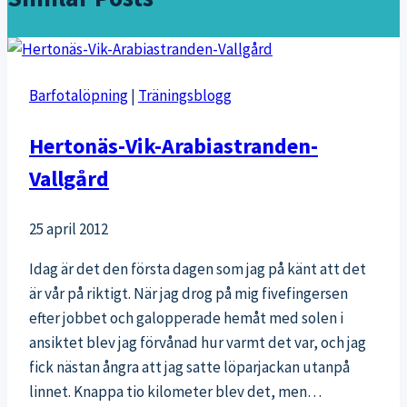
Barfotalöpning
|
Träningsblogg
Hertonäs-Vik-Arabiastranden-
Vallgård
25 april 2012
Idag är det den första dagen som jag på känt att det
är vår på riktigt. När jag drog på mig fivefingersen
efter jobbet och galopperade hemåt med solen i
ansiktet blev jag förvånad hur varmt det var, och jag
fick nästan ångra att jag satte löparjackan utanpå
linnet. Knappa tio kilometer blev det, men…