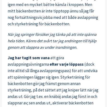
igen med en mycket bättre känsla i kroppen. Men
mitt bäckenbotten är inte tipptopp ännu så jag får
nog fortsättningsvis jobba med att både avslappning
och styrketräning för bäckenbotten.
När jag springer försöker jag tänka på att inte spänna
hela tiden. Känns det svårt tar jag andningen till hjälp
genom att slappna av under inandningen.
Jag har tagit som vana
att göra
avslappningsövningarna
efter varje löppass
(dock
inte alltid så långa avslappningspass) för att undvika
att spänningen lägger sig igen. Styrketräning för
bäckenbotten gör jag främst genom annan
styrketräning, på det sättet att jag kniper lätt när jag
andas ut. Gör jag t.ex. en knäböj andas jag först in och
slappnar av; sen andas ut, aktiverar bäckenbotten