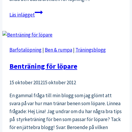
Sköna
Läs inlägget
löpintervaller
på
Fölisön
Barfotalöpning
|
Ben & rumpa
|
Träningsblogg
Benträning för löpare
15 oktober 2012
15 oktober 2012
En gammal fråga till min blogg som jag glömt att
svara på var hur man tränar benen som löpare. Linnea
frågade: Hej Lina! Jag undrar om du har några bra tips
på styrketräning för ben som passar för löpare? Tack
för en jättebra blogg! Svar: Beroende på vilken