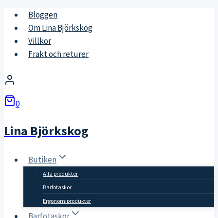
Skip
Bloggen
to
Om Lina Björkskog
content
Villkor
Frakt och returer
0
Lina Björkskog
Butiken
Alla produkter
Barfotaskor
Ergonomiprodukter
Barfotaskor