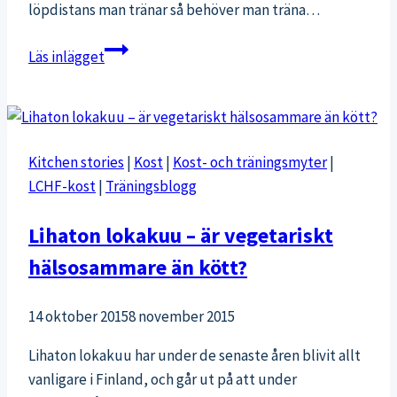
löpdistans man tränar så behöver man träna…
Benträning
Läs inlägget
för
löpare
Kitchen stories
|
Kost
|
Kost- och träningsmyter
|
LCHF-kost
|
Träningsblogg
Lihaton lokakuu – är vegetariskt
hälsosammare än kött?
14 oktober 2015
8 november 2015
Lihaton lokakuu har under de senaste åren blivit allt
vanligare i Finland, och går ut på att under