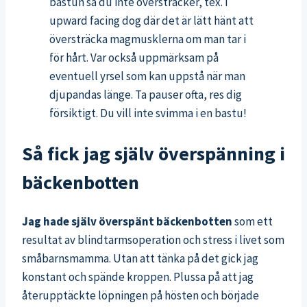
bastun så du inte översträcker, tex. i
upward facing dog där det är lätt hänt att
översträcka magmusklerna om man tar i
för hårt. Var också uppmärksam på
eventuell yrsel som kan uppstå när man
djupandas länge. Ta pauser ofta, res dig
försiktigt. Du vill inte svimma i en bastu!
Så fick jag själv överspänning i
bäckenbotten
Jag hade själv överspänt bäckenbotten
som ett
resultat av blindtarmsoperation och stress i livet som
småbarnsmamma. Utan att tänka på det gick jag
konstant och spände kroppen. Plussa på att jag
återupptäckte löpningen på hösten och började