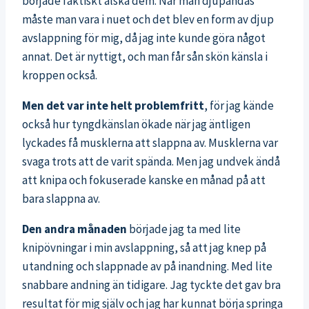
började faktiskt älska dem. När man djupandas
måste man vara i nuet och det blev en form av djup
avslappning för mig, då jag inte kunde göra något
annat. Det är nyttigt, och man får sån skön känsla i
kroppen också.
Men det var inte helt problemfritt
, för jag kände
också hur tyngdkänslan ökade när jag äntligen
lyckades få musklerna att slappna av. Musklerna var
svaga trots att de varit spända. Men jag undvek ändå
att knipa och fokuserade kanske en månad på att
bara slappna av.
Den andra månaden
började jag ta med lite
knipövningar i min avslappning, så att jag knep på
utandning och slappnade av på inandning. Med lite
snabbare andning än tidigare. Jag tyckte det gav bra
resultat för mig själv och jag har kunnat börja springa