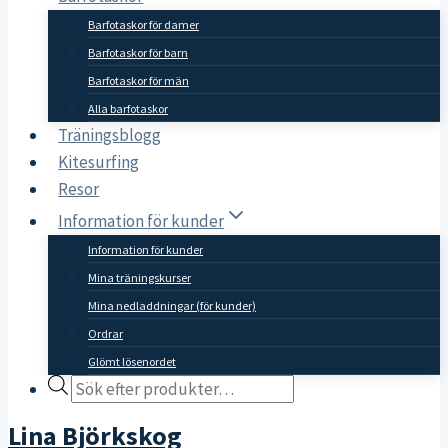
Barfotaskor för damer
Barfotaskor för barn
Barfotaskor för män
Alla barfotaskor
Träningsblogg
Kitesurfing
Resor
Information för kunder
Information för kunder
Mina träningskurser
Mina nedladdningar (för kunder)
Ordrar
Glömt lösenordet
Products
search
Lina Björkskog