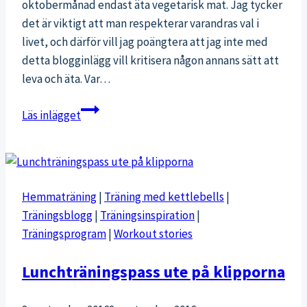
oktobermånad endast äta vegetarisk mat. Jag tycker
det är viktigt att man respekterar varandras val i
livet, och därför vill jag poängtera att jag inte med
detta blogginlägg vill kritisera någon annans sätt att
leva och äta. Var…
Lihaton
Läs inlägget
lokakuu
–
är
vegetariskt
Hemmaträning
|
Träning med kettlebells
|
hälsosammare
Träningsblogg
|
Träningsinspiration
|
än
Träningsprogram
|
Workout stories
kött?
Lunchträningspass ute på klipporna