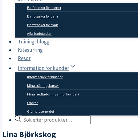
Barfotaskor för damer
Barfotaskor för barn
Barfotaskor för män
Alla barfotaskor
Träningsblogg
Kitesurfing
Resor
Information för kunder
Information för kunder
Mina träningskurser
Mina nedladdningar (för kunder)
Ordrar
Glömt lösenordet
Products
search
Lina Björkskog