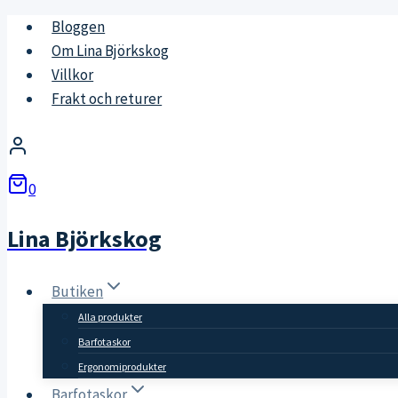
Skip
Bloggen
to
Om Lina Björkskog
content
Villkor
Frakt och returer
0
Lina Björkskog
Butiken
Alla produkter
Barfotaskor
Ergonomiprodukter
Barfotaskor