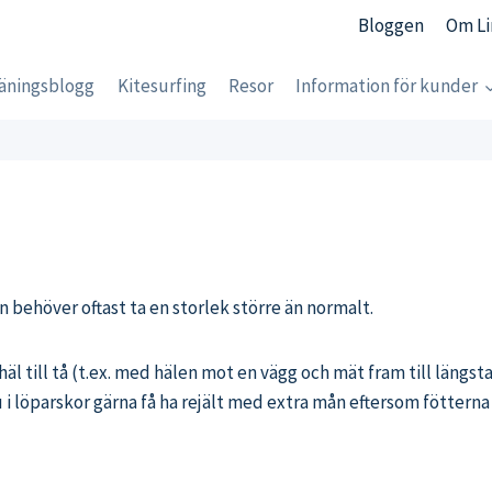
Bloggen
Om Li
äningsblogg
Kitesurfing
Resor
Information för kunder
n behöver oftast ta en storlek större än normalt.
 häl till tå (t.ex. med hälen mot en vägg och mät fram till längsta
du i löparskor gärna få ha rejält med extra mån eftersom föttern