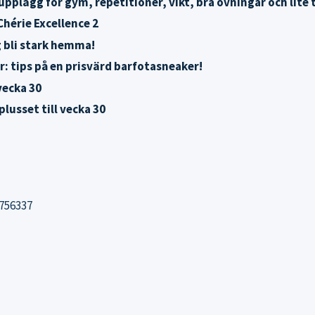
plägg för gym, repetitioner, vikt, bra övningar och lite ti
hérie Excellence 2
g bli stark hemma!
r: tips på en prisvärd barfotasneaker!
vecka 30
lusset till vecka 30
756337