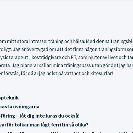
om mitt stora intresse: träning och hälsa. Med denna
träningsb
a roligt. Jag är övertygad om att det finns någon träningsform som
fysioterapeut , kostrådgivare och PT, som njuter av livet och 
ta. Jag planerar sällan mina träningspass utan gör det jag har
förstås, för då är jag helst på vattnet och kitesurfar!
löpteknik
4 bästa övningarna
öring – låt dig inte luras du också!
varför tolkar man lågt ferritin så olika?