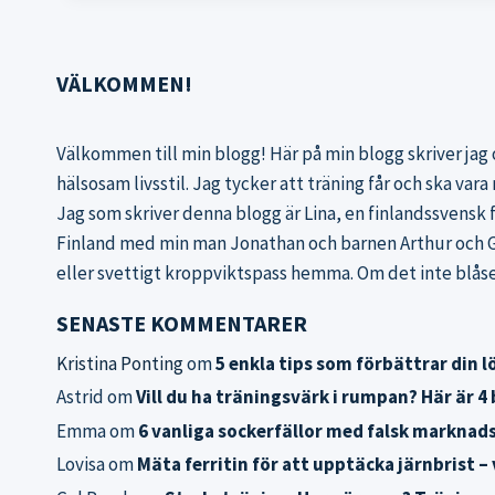
VÄLKOMMEN!
Välkommen till min blogg! Här på min blogg skriver jag 
hälsosam livsstil. Jag tycker att träning får och ska var
Jag som skriver denna blogg är Lina, en finlandssvensk 
Finland med min man Jonathan och barnen Arthur och Gre
eller svettigt kroppviktspass hemma. Om det inte blåser 
SENASTE KOMMENTARER
Kristina Ponting
om
5 enkla tips som förbättrar din 
Astrid
om
Vill du ha träningsvärk i rumpan? Här är 
Emma
om
6 vanliga sockerfällor med falsk marknadsf
Lovisa
om
Mäta ferritin för att upptäcka järnbrist – 