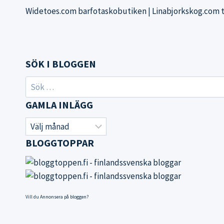
Widetoes.com barfotaskobutiken
|
Linabjorkskog.com 
SÖK I BLOGGEN
Sök
efter:
GAMLA INLÄGG
Gamla
inlägg
BLOGGTOPPAR
Vill du
Annonsera på bloggen
?