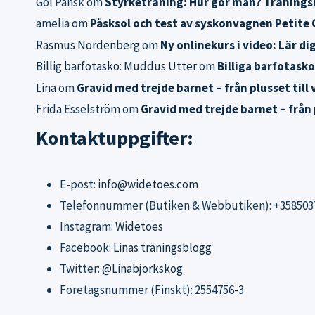
Gol Pansk
om
Styrketräning: Hur gör man? Träningsup
amelia
om
Påsksol och test av syskonvagnen Petite C
Rasmus Nordenberg
om
Ny onlinekurs i video: Lär di
Billig barfotasko: Muddus Utter
om
Billiga barfotasko
Lina
om
Gravid med trejde barnet – från plusset till 
Frida Esselström
om
Gravid med trejde barnet – från p
Kontaktuppgifter:
E-post:
info@widetoes.com
Telefonnummer (Butiken & Webbutiken): +358503
Instagram:
Widetoes
Facebook:
Linas träningsblogg
Twitter:
@Linabjorkskog
Företagsnummer (Finskt): 2554756-3