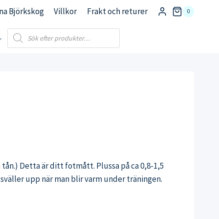
na Björkskog
Villkor
Frakt och returer
0
Products
search
 tån.) Detta är ditt fotmått. Plussa på ca 0,8-1,5
a sväller upp när man blir varm under träningen.