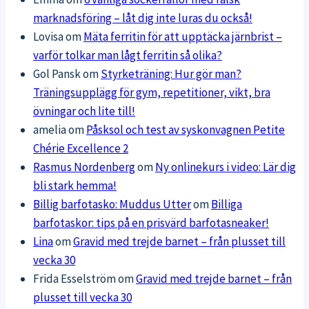
marknadsföring – låt dig inte luras du också!
Lovisa
om
Mäta ferritin för att upptäcka järnbrist –
varför tolkar man lågt ferritin så olika?
Gol Pansk
om
Styrketräning: Hur gör man?
Träningsupplägg för gym, repetitioner, vikt, bra
övningar och lite till!
amelia
om
Påsksol och test av syskonvagnen Petite
Chérie Excellence 2
Rasmus Nordenberg
om
Ny onlinekurs i video: Lär dig
bli stark hemma!
Billig barfotasko: Muddus Utter
om
Billiga
barfotaskor: tips på en prisvärd barfotasneaker!
Lina
om
Gravid med trejde barnet – från plusset till
vecka 30
Frida Esselström
om
Gravid med trejde barnet – från
plusset till vecka 30