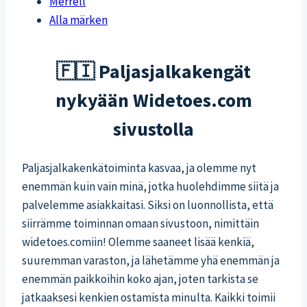
Merrell
Alla märken
🇫🇮 Paljasjalkakengät
nykyään Widetoes.com
sivustolla
Paljasjalkakenkätoiminta kasvaa, ja olemme nyt
enemmän kuin vain minä, jotka huolehdimme siitä ja
palvelemme asiakkaitasi. Siksi on luonnollista, että
siirrämme toiminnan omaan sivustoon, nimittäin
widetoes.comiin! Olemme saaneet lisää kenkiä,
suuremman varaston, ja lähetämme yhä enemmän ja
enemmän paikkoihin koko ajan, joten tarkista se
jatkaaksesi kenkien ostamista minulta. Kaikki toimii