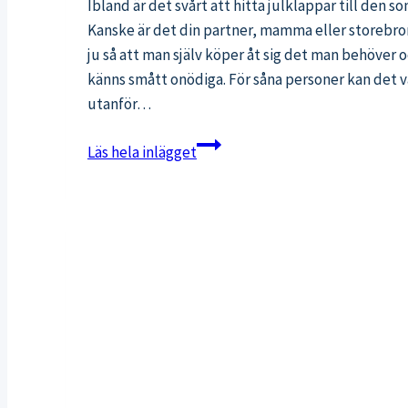
Ibland är det svårt att hitta julklappar till den so
Kanske är det din partner, mamma eller storebror.
ju så att man själv köper åt sig det man behöver 
känns smått onödiga. För såna personer kan det va
utanför…
Hälsosamma
Läs hela inlägget
julklappstips
för
den
som
redan
har
allt