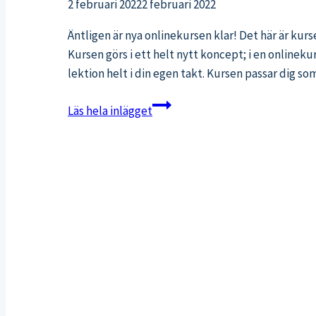
2 februari 2022
2 februari 2022
Äntligen är nya onlinekursen klar! Det här är kurs
Kursen görs i ett helt nytt koncept; i en onlinekur
lektion helt i din egen takt. Kursen passar dig som
Ny
Läs hela inlägget
onlinekurs
i
video:
Lär
dig
bli
stark
hemma!