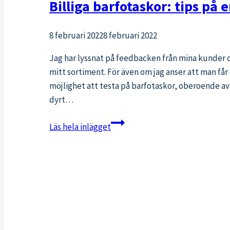
Billiga barfotaskor: tips på 
8 februari 2022
8 februari 2022
Jag har lyssnat på feedbacken från mina kunder och 
mitt sortiment. För även om jag anser att man får de
möjlighet att testa på barfotaskor, oberoende av 
dyrt…
Billiga
Läs hela inlägget
barfotaskor:
tips
på
en
prisvärd
barfotasneaker!