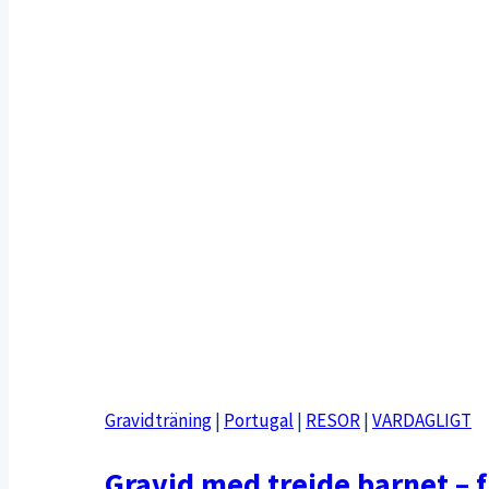
Gravidträning
|
Portugal
|
RESOR
|
VARDAGLIGT
Gravid med trejde barnet – f