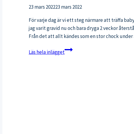
23 mars 2022
23 mars 2022
För varje dag är vi ett steg närmare att träffa bab
jag varit gravid nu och bara dryga 2 veckor åters
Från det att allt kändes som en stor chock unde
Vecka
Läs hela inlägget
38
–
det
närmar
sig!