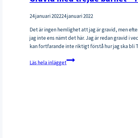
24 januari 2022
24 januari 2022
Det är ingen hemlighet att jag är gravid, men ef
jag inte ens nämt det här. Jag är redan gravid i ve
kan fortfarande inte riktigt förstå hur jag ska b
Gravid
Läs hela inlägget
med
trejde
barnet
–
från
plusset
till
vecka
30