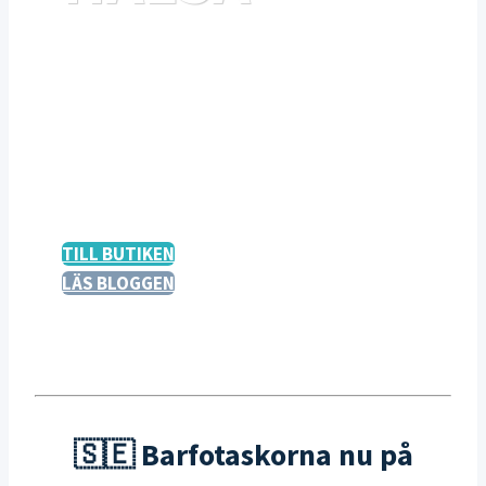
Välkommen till Linas träningsblogg
med instpiration till ett aktivt liv. Du
kan även köpa utvalda barfotaskor,
ergonomiprodukter och
träningsprogram i min butik!
TILL BUTIKEN
LÄS BLOGGEN
🇸🇪 Barfotaskorna nu på