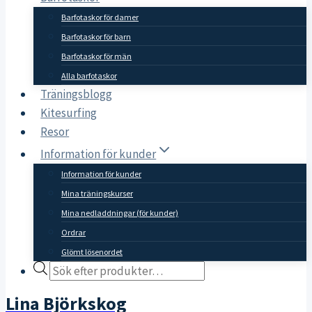
Barfotaskor för damer
Barfotaskor för barn
Barfotaskor för män
Alla barfotaskor
Träningsblogg
Kitesurfing
Resor
Information för kunder
Information för kunder
Mina träningskurser
Mina nedladdningar (för kunder)
Ordrar
Glömt lösenordet
Products
search
Lina Björkskog