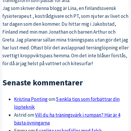
träningsform som passar för alla.
Jag som skriver denna blogg är Lina, en finlandssvensk
fysioterapeut , kostrådgivare och PT, som njuter av livet och
tar dagen som den kommer. Du hittar mig i Jakobstad,
Finland med min man Jonathan och barnen Arthur och
Greta. Jag planerar sällan mina träningspass utan gör det jag
har lust med. Oftast blir det avslappnad terränglöpning eller
svettigt kroppviktspass hemma. Om det inte blåser förstås,
för då är jag helst på vattnet och kitesurfar!
Senaste kommentarer
Kristina Ponting
om
5 enkla tips som förbättrar din
löpteknik
Astrid
om
Vill du ha träningsvärk i rumpan? Här är 4
bästa övningarna
Emma
om
6 vanliga sockerfällor med falsk