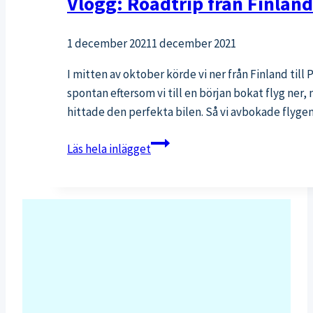
Vlogg: Roadtrip från Finland
1 december 2021
1 december 2021
I mitten av oktober körde vi ner från Finland till
spontan eftersom vi till en början bokat flyg ner,
hittade den perfekta bilen. Så vi avbokade flyg
Vlogg:
Läs hela inlägget
Roadtrip
från
Finland
till
Portugal
med
barn