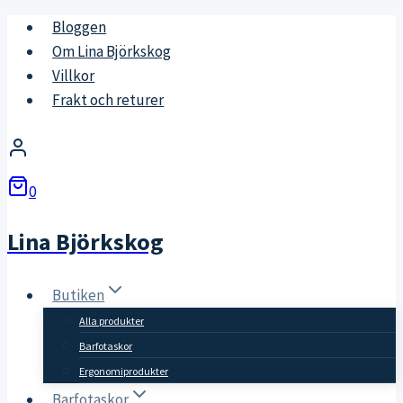
Skip
Bloggen
to
Om Lina Björkskog
content
Villkor
Frakt och returer
0
Lina Björkskog
Butiken
Alla produkter
Barfotaskor
Ergonomiprodukter
Barfotaskor