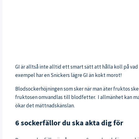
GI är alltså inte alltid ett smart sätt att hålla koll p
exempel har en Snickers lägre GI än kokt morot!
Blodsockerhöjningen som sker när man äter fruktos ske
fruktosen omvandlas till blodfetter. I allmänhet kan man
ökar det mättnadskänslan.
6 sockerfällor du ska akta dig för