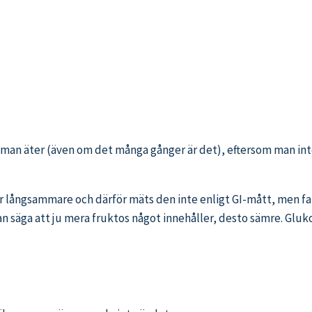
å vad man äter (även om det många gånger är det), eftersom man 
r långsammare och därför mäts den inte enligt GI-mått, men fa
 säga att ju mera fruktos något innehåller, desto sämre. Gluko