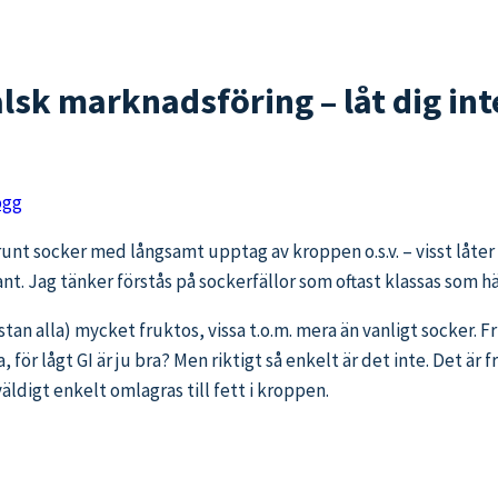
alsk marknadsföring – låt dig int
ogg
runt socker med långsamt upptag av kroppen o.s.v. – visst låte
ra sant. Jag tänker förstås på sockerfällor som oftast klassas s
ästan alla) mycket fruktos, vissa t.o.m. mera än vanligt socker. Fr
, för lågt GI är ju bra? Men riktigt så enkelt är det inte. Det ä
ldigt enkelt omlagras till fett i kroppen.