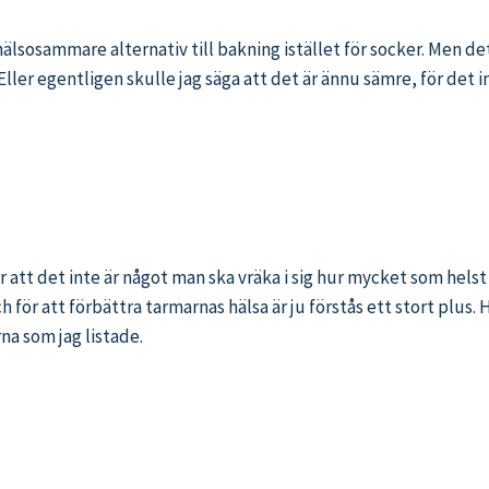
lsosammare alternativ till bakning istället för socker. Men det
 Eller egentligen skulle jag säga att det är ännu sämre, för det
r att det inte är något man ska vräka i sig hur mycket som hels
 för att förbättra tarmarnas hälsa är ju förstås ett stort plus.
na som jag listade.