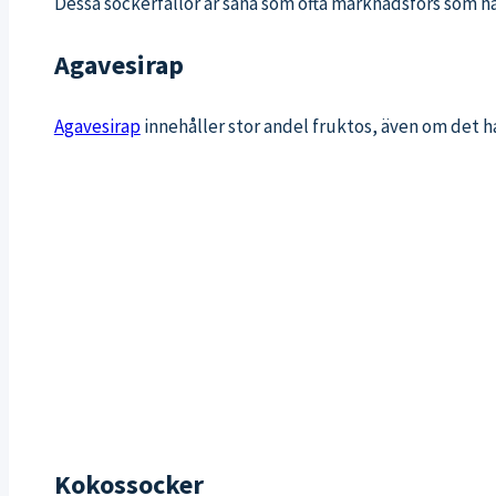
Dessa sockerfällor är såna som ofta marknadsförs som h
Agavesirap
Agavesirap
innehåller stor andel fruktos, även om det ha
Kokossocker