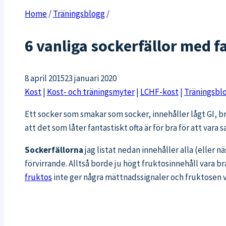
Home
/
Träningsblogg
/
6 vanliga sockerfällor med f
8 april 2015
23 januari 2020
Kost
|
Kost- och träningsmyter
|
LCHF-kost
|
Träningsbl
Ett socker som smakar som socker, innehåller lågt GI, b
att det som låter fantastiskt ofta är för bra för att va
Sockerfällorna
jag listat nedan innehåller alla (eller n
förvirrande. Alltså borde ju högt fruktosinnehåll vara bra
fruktos
inte ger några mättnadssignaler och fruktosen vä