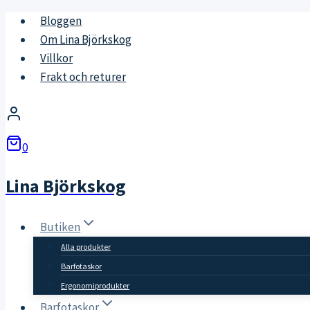
Skip
Bloggen
to
Om Lina Björkskog
content
Villkor
Frakt och returer
0
Lina Björkskog
Butiken
Alla produkter
Barfotaskor
Ergonomiprodukter
Barfotaskor