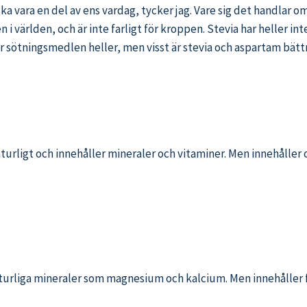
 vara en del av ens vardag, tycker jag. Vare sig det handlar om 
världen, och är inte farligt för kroppen. Stevia har heller inte 
 sötningsmedlen heller, men visst är stevia och aspartam bättre
aturligt och innehåller mineraler och vitaminer. Men innehåller
aturliga mineraler som magnesium och kalcium. Men innehåller fö