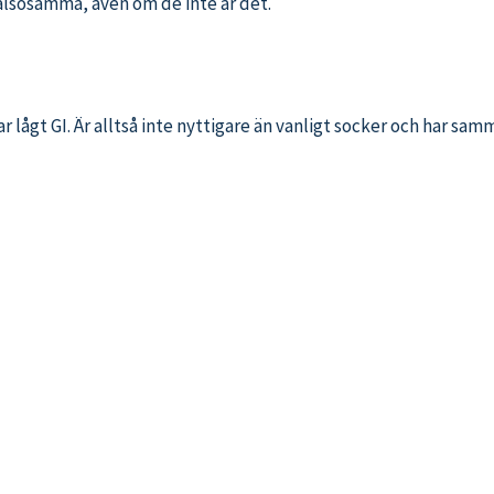
älsosamma, även om de inte är det.
r lågt GI. Är alltså inte nyttigare än vanligt socker och har sam