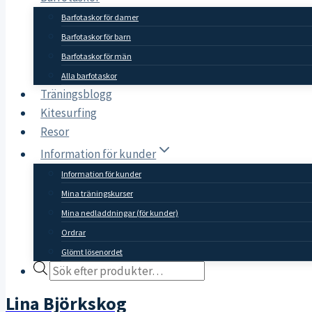
Barfotaskor för damer
Barfotaskor för barn
Barfotaskor för män
Alla barfotaskor
Träningsblogg
Kitesurfing
Resor
Information för kunder
Information för kunder
Mina träningskurser
Mina nedladdningar (för kunder)
Ordrar
Glömt lösenordet
Products
search
Lina Björkskog