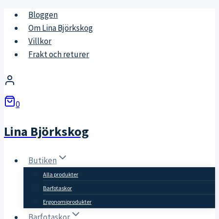
Skip
Bloggen
to
Om Lina Björkskog
content
Villkor
Frakt och returer
0
Lina Björkskog
Butiken
Alla produkter
Barfotaskor
Ergonomiprodukter
Barfotaskor