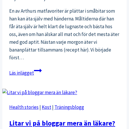
En av Arthurs matfavoriter är plättar i småbitar som
han kan äta själv med händerna. Måltiderna där han
får äta själv är helt klart de lugnaste och bästa hos
oss, även om han älskar all mat och för det mesta äter
med god aptit. Nästan varje morgon äter vi
bananplättar tillsammans (recept här). Vi började
först…
Potatis-
Läs inlägget
och
avokadoplättar
till
bebis
Health stories
|
Kost
|
Träningsblogg
(och
mig
Litar vi på bloggar mera än läkare?
själv)