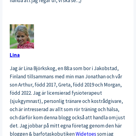
hända att jag fegar ur, vi ska se.. ;)
Lina
Jag är Lina Björkskog, en 88:a som bor i Jakobstad,
Finland tillsammans med min man Jonathan och vår
son Arthur, född 2017, Greta, född 2019 och Morgan,
född 2022. Jag är licensierad fysioterapeut
(sjukgymnast), personlig tränare och kostrådgivare,
och är intresserad av allt som rör träning och hälsa,
och därför kom denna blogg också att handla om just
det. Jag jobbar på mitt egna företag genom den här
bloggen & barfotaskobutiken
Widetoes
som jag