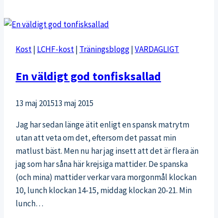
kosttillskott
Kost
|
LCHF-kost
|
Träningsblogg
|
VARDAGLIGT
En väldigt god tonfisksallad
13 maj 2015
13 maj 2015
Jag har sedan länge ätit enligt en spansk matrytm
utan att veta om det, eftersom det passat min
matlust bäst. Men nu har jag insett att det är flera än
jag som har såna här krejsiga mattider. De spanska
(och mina) mattider verkar vara morgonmål klockan
10, lunch klockan 14-15, middag klockan 20-21. Min
lunch…