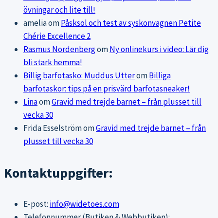
övningar och lite till!
amelia
om
Påsksol och test av syskonvagnen Petite
Chérie Excellence 2
Rasmus Nordenberg
om
Ny onlinekurs i video: Lär dig
bli stark hemma!
Billig barfotasko: Muddus Utter
om
Billiga
barfotaskor: tips på en prisvärd barfotasneaker!
Lina
om
Gravid med trejde barnet – från plusset till
vecka 30
Frida Esselström
om
Gravid med trejde barnet – från
plusset till vecka 30
Kontaktuppgifter:
E-post:
info@widetoes.com
Telefonnummer (Butiken & Webbutiken):