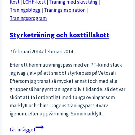
Kost
|
LCHF-kost
|
Träning med skivstång
|
Träningsblogg
|
Träningsinspiration
|
Träningsprogram
Styrketräning och kosttillskott
7 februari 2014
7 februari 2014
Efter ett hemmaträningspass med en PT-kund stack
jag iväg själv på ett snabbt styrkepass på Vetosali.
Eftersom jag tränat så mycket annat i och med alla
grupper så har gymträningen blivit lidande, så det var
skönt att ta i ordentligt med tunga övningar som
marklyft och chins. Dagens träningspass 4 varv
igenom, efter uppvärmning: Sumomarklyft…
Styrketräning
Läs inlägget
och