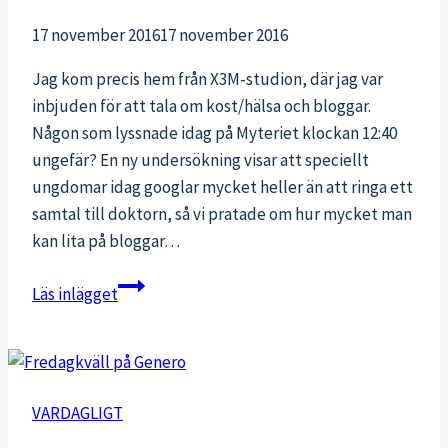
17 november 2016
17 november 2016
Jag kom precis hem från X3M-studion, där jag var
inbjuden för att tala om kost/hälsa och bloggar.
Någon som lyssnade idag på Myteriet klockan 12:40
ungefär? En ny undersökning visar att speciellt
ungdomar idag googlar mycket heller än att ringa ett
samtal till doktorn, så vi pratade om hur mycket man
kan lita på bloggar…
Litar
Läs inlägget
vi
på
bloggar
mera
VARDAGLIGT
än
läkare?