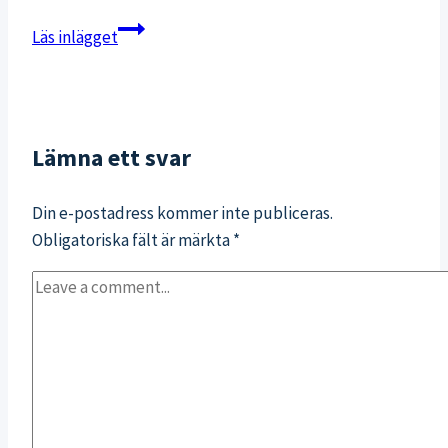
Nu
Läs inlägget
har
vi
flyttat
in
Lämna ett svar
igen!
Din e-postadress kommer inte publiceras.
Obligatoriska fält är märkta
*