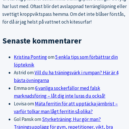
har lust med. Oftast blir det avslappnad terränglöpning eller
svettigt kroppviktspass hemma. Om det inte blåser förstås,
för då är jag helst på vattnet och kitesurfar!
Senaste kommentarer
Kristina Ponting
om
5 enkla tips som förbättrar din
löpteknik
Astrid
om
Vill du ha träningsvärk i rumpan? Här är 4
bästa övningarna
Emma
om
6 vanliga sockerfällor med falsk
marknadsföring – låt dig inte luras du också!
Lovisa
om
Mäta ferritin för att upptäcka järnbrist –
varför tolkar man lågt ferritin så olika?
Gol Pansk
om
Styrketräning: Hur gör man?
Träningsupplägg för gym, repetitioner, vikt, bra