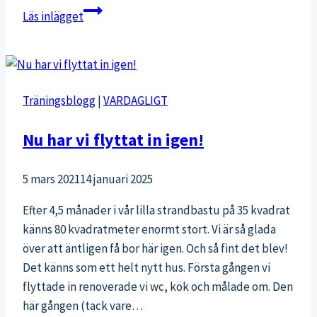
En
Läs inlägget
väldigt
god
tonfisksallad
Träningsblogg
|
VARDAGLIGT
Nu har vi flyttat in igen!
5 mars 2021
14 januari 2025
Efter 4,5 månader i vår lilla strandbastu på 35 kvadrat
känns 80 kvadratmeter enormt stort. Vi är så glada
över att äntligen få bor här igen. Och så fint det blev!
Det känns som ett helt nytt hus. Första gången vi
flyttade in renoverade vi wc, kök och målade om. Den
här gången (tack vare…