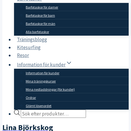
Barfotaskor för damer
Barfotaskor för barn
Barfotaskor för män
Alla barfotaskor
Träningsblogg
Kitesurfing
Resor
Information för kunder
Information för kunder
Mina träningskurser
Mina nedladdningar (för kunder)
Ordrar
Glömt lösenordet
Products
search
Lina Björkskog