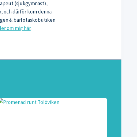
erapeut (sjukgymnast),
sa, och därför kom denna
oggen & barfotaskobutiken
er om mig här
.