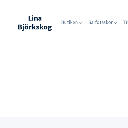
Skip
to
Lina
content
Butiken
Barfotaskor
Tr
Björkskog