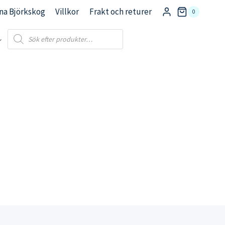
na Björkskog
Villkor
Frakt och returer
0
Products
search