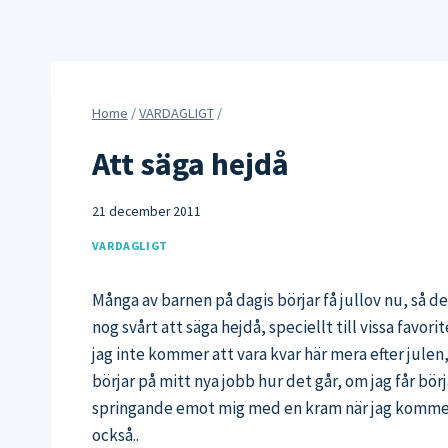
Home
/
VARDAGLIGT
/
Att säga hejdå
21 december 2011
VARDAGLIGT
Många av barnen på dagis börjar få jullov nu, så det
nog svårt att säga hejdå, speciellt till vissa favor
jag inte kommer att vara kvar här mera efter ju
börjar på mitt nya jobb hur det går, om jag får bö
springande emot mig med en kram när jag kommer til
också..