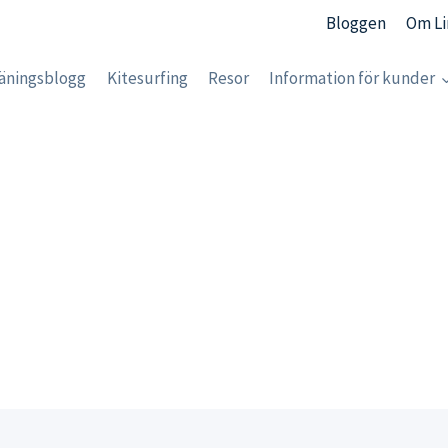
Bloggen
Om Li
äningsblogg
Kitesurfing
Resor
Information för kunder