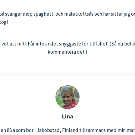
 svänger ihop spaghetti och maletköttsås och här sitter jag och
tog!
g vet att mitt hår inte är det snyggaste för tillfället. (Så nu behö
kommentera det.)
Lina
, en 88:a som bor i Jakobstad, Finland tillsammans med min ma