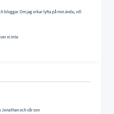
 bloggar. Om jag orkar lyfta på min ända, vill
ver ni inte
n Jonathan och vår son