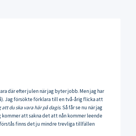
ara där efter julen när jag byter jobb. Men jag har
. Jag försökte förklara till en två-årig flicka att
 att du ska vara här på dagis
. Så får se nu när jag
t jag kommer att sakna det att nån kommer leende
stås finns det ju mindre trevliga tillfällen