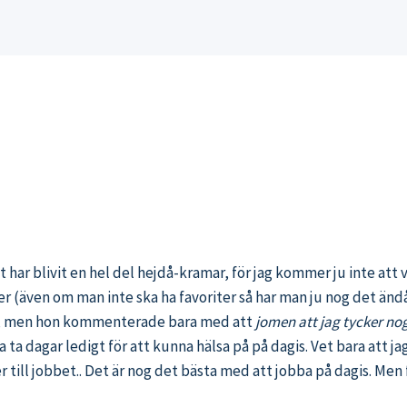
 har blivit en hel del hejdå-kramar, för jag kommer ju inte att v
iter (även om man inte ska ha favoriter så har man ju nog det ändå)
len, men hon kommenterade bara med att
jomen att jag tycker nog
rja ta dagar ledigt för att kunna hälsa på på dagis. Vet bara at
l jobbet.. Det är nog det bästa med att jobba på dagis. Men för