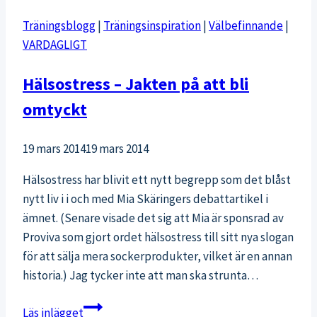
Träningsblogg
|
Träningsinspiration
|
Välbefinnande
|
VARDAGLIGT
Hälsostress – Jakten på att bli
omtyckt
19 mars 2014
19 mars 2014
Hälsostress har blivit ett nytt begrepp som det blåst
nytt liv i i och med Mia Skäringers debattartikel i
ämnet. (Senare visade det sig att Mia är sponsrad av
Proviva som gjort ordet hälsostress till sitt nya slogan
för att sälja mera sockerprodukter, vilket är en annan
historia.) Jag tycker inte att man ska strunta…
Hälsostress
Läs inlägget