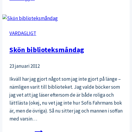
–
Jakten
på
att
VARDAGLIGT
bli
omtyckt
Skön biblioteksmåndag
23 januari 2012
Ikväll har jag gjort något som jag inte gjort på länge –
nämligen varit till biblioteket. Jag valde böcker som
jag vet att jag läser eftersom de är både roliga och
lättlästa (okej, nu vet jag inte hur Sofis Fahrmans bok
är, men de övriga). Så nu sitter jag och mannen i soffan
med varsin…
Skön