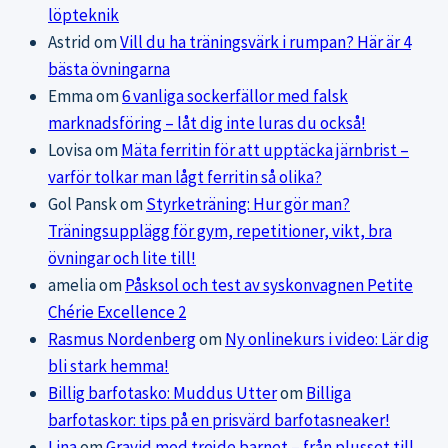
löpteknik
Astrid
om
Vill du ha träningsvärk i rumpan? Här är 4
bästa övningarna
Emma
om
6 vanliga sockerfällor med falsk
marknadsföring – låt dig inte luras du också!
Lovisa
om
Mäta ferritin för att upptäcka järnbrist –
varför tolkar man lågt ferritin så olika?
Gol Pansk
om
Styrketräning: Hur gör man?
Träningsupplägg för gym, repetitioner, vikt, bra
övningar och lite till!
amelia
om
Påsksol och test av syskonvagnen Petite
Chérie Excellence 2
Rasmus Nordenberg
om
Ny onlinekurs i video: Lär dig
bli stark hemma!
Billig barfotasko: Muddus Utter
om
Billiga
barfotaskor: tips på en prisvärd barfotasneaker!
Lina
om
Gravid med trejde barnet – från plusset till