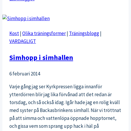
Kost
|
Olika träningsformer
|
Träningsblogg
|
VARDAGLIGT
Simhopp i simhallen
6 februari 2014
Varje gång jag ser Kyrkpressen ligga innanför
ytterdörren blir jag lika förvånad att det redan är
torsdag, och så också idag. Igår hade jag en rolig kväll
med syster på Backasbrinkens simhall. När vi tröttnat
på att simma och vattenlöpa öppnade hopptornet,
och gissa vem som sprang upp hack i häl på