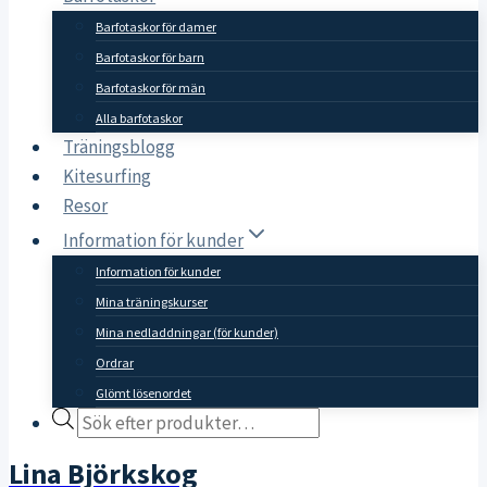
Barfotaskor för damer
Barfotaskor för barn
Barfotaskor för män
Alla barfotaskor
Träningsblogg
Kitesurfing
Resor
Information för kunder
Information för kunder
Mina träningskurser
Mina nedladdningar (för kunder)
Ordrar
Glömt lösenordet
Products
search
Lina Björkskog