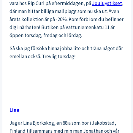
vara hos Rip Curl på eftermiddagen, på
Jouluystikset
,
där man hittar billiga mallplagg som nu ska ut. Även
årets kollektion är på -20%. Kom förbi om du befinner
dig i närheten! Butiken på Vattuniemenkatu 11 är
öppen torsdag, fredag och lördag.
Så ska jag försöka hinna jobba lite och träna något där
emellan också. Trevlig torsdag!
Lina
Jag är Lina Björkskog, en 88:a som bor i Jakobstad,
Finland tillsammans med min man Jonathan och vår