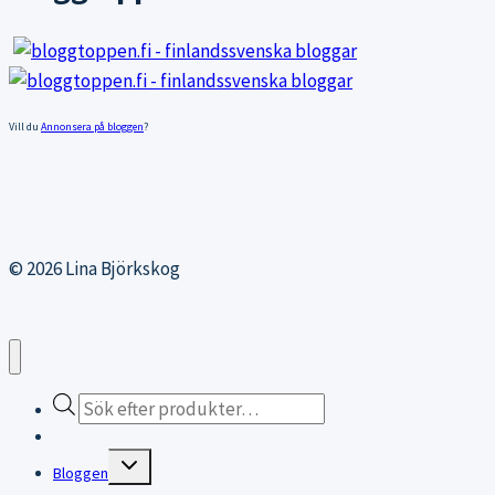
Vill du
Annonsera på bloggen
?
© 2026 Lina Björkskog
Products
search
Webbutiken
Expand
Bloggen
child
menu