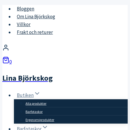
Skip
Bloggen
to
Om Lina Björkskog
content
Villkor
Frakt och returer
0
Lina Björkskog
Butiken
Alla produkter
Barfotaskor
Ergonomiprodukter
Barfotaskor