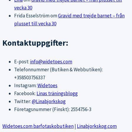
vecka 30
Frida Esselström
om
Gravid med trejde barnet – från
plusset till vecka 30
Kontaktuppgifter:
E-post:
info@widetoes.com
Telefonnummer (Butiken & Webbutiken):
+358503756337
Instagram:
Widetoes
Facebook:
Linas träningsblogg
Twitter:
@Linabjorkskog
Företagsnummer (Finskt): 2554756-3
Widetoes.com barfotaskobutiken
|
Linabjorkskog.com