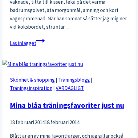
vaknade, titta till kissen, leka på det varma
badrumsgolvet, äta morgonmål, amning och kort
vagnspromenad. När han somnat så sätter jag mig ner
vid köksbordet, struntar…
Sömnskola
Läs inlägget
åt
8
mån
&
Skönhet & shopping
|
Träningsblogg
|
sug
Träningsinspiration
|
VARDAGLIGT
efter
skidor
Mina blåa träningsfavoriter just nu
18 februari 2014
18 februari 2014
Blått är en av mina favoritfärger, och jag gillar också