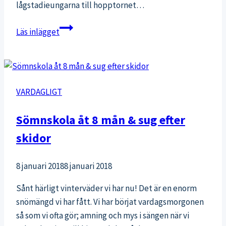
lågstadieungarna till hopptornet…
Simhopp
Läs inlägget
i
simhallen
VARDAGLIGT
Sömnskola åt 8 mån & sug efter
skidor
8 januari 2018
8 januari 2018
Sånt härligt vinterväder vi har nu! Det är en enorm
snömängd vi har fått. Vi har börjat vardagsmorgonen
så som vi ofta gör; amning och mys i sängen när vi