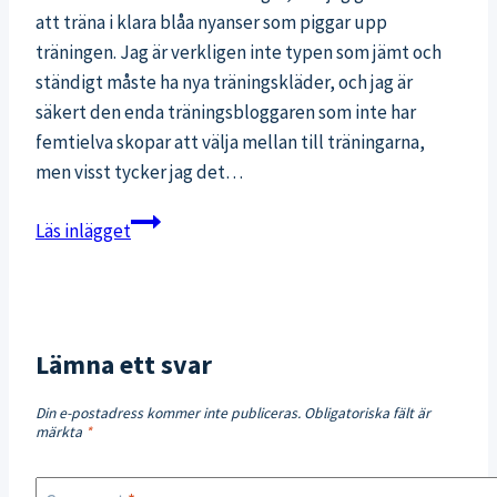
att träna i klara blåa nyanser som piggar upp
träningen. Jag är verkligen inte typen som jämt och
ständigt måste ha nya träningskläder, och jag är
säkert den enda träningsbloggaren som inte har
femtielva skopar att välja mellan till träningarna,
men visst tycker jag det…
Mina
Läs inlägget
blåa
träningsfavoriter
just
nu
Lämna ett svar
Din e-postadress kommer inte publiceras.
Obligatoriska fält är
märkta
*