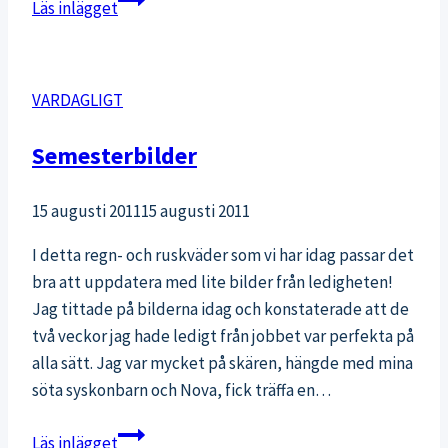
Läs inlägget
biblioteksmåndag
VARDAGLIGT
Semesterbilder
15 augusti 2011
15 augusti 2011
I detta regn- och ruskväder som vi har idag passar det
bra att uppdatera med lite bilder från ledigheten!
Jag tittade på bilderna idag och konstaterade att de
två veckor jag hade ledigt från jobbet var perfekta på
alla sätt. Jag var mycket på skären, hängde med mina
söta syskonbarn och Nova, fick träffa en…
Semesterbilder
Läs inlägget