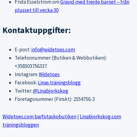
Frida Esselström
om
Gravid med trejde barnet – från
plusset till vecka 30
Kontaktuppgifter:
E-post:
info@widetoes.com
Telefonnummer (Butiken & Webbutiken):
+358503756337
Instagram:
Widetoes
Facebook:
Linas träningsblogg
Twitter:
@Linabjorkskog
Företagsnummer (Finskt): 2554756-3
Widetoes.com barfotaskobutiken
|
Linabjorkskog.com
träningsbloggen