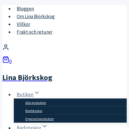
Skip
Bloggen
to
Om Lina Björkskog
content
Villkor
Frakt och returer
0
Lina Björkskog
Butiken
Alla produkter
Barfotaskor
Ergonomiprodukter
Barfotaskor