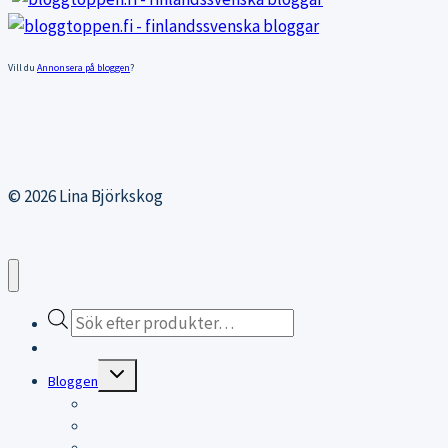
Vill du
Annonsera på bloggen
?
© 2026 Lina Björkskog
Products
search
Webbutiken
Expand
Bloggen
child
menu
Bloggen
Träningsblogg