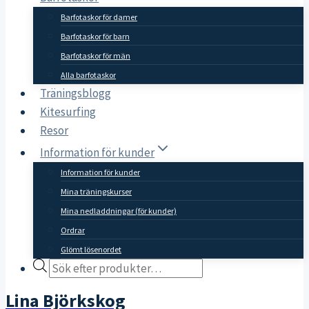
Barfotaskor för damer
Barfotaskor för barn
Barfotaskor för män
Alla barfotaskor
Träningsblogg
Kitesurfing
Resor
Information för kunder
Information för kunder
Mina träningskurser
Mina nedladdningar (för kunder)
Ordrar
Glömt lösenordet
Products
search
Lina Björkskog