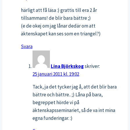
härligt att få läsa :) grattis till era 2 år
tillsammans! de blir bara bättre ;)
(e de okej om jag lånar dedär om att
äktenskapet kan ses som en triangel?)
Svara
Lina Björkskog
skriver:
25 januari 2011 kl. 19:02
Tack, ja det tycker jag å, att det blir bara
bättre och bättre.. ;) Låna på bara,
begreppet hörde vi på
äktenskapsseminariet, så de va int mina
egna funderingar. :)