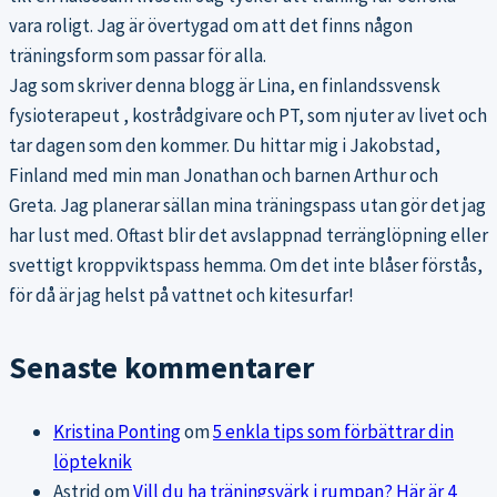
vara roligt. Jag är övertygad om att det finns någon
träningsform som passar för alla.
Jag som skriver denna blogg är Lina, en finlandssvensk
fysioterapeut , kostrådgivare och PT, som njuter av livet och
tar dagen som den kommer. Du hittar mig i Jakobstad,
Finland med min man Jonathan och barnen Arthur och
Greta. Jag planerar sällan mina träningspass utan gör det jag
har lust med. Oftast blir det avslappnad terränglöpning eller
svettigt kroppviktspass hemma. Om det inte blåser förstås,
för då är jag helst på vattnet och kitesurfar!
Senaste kommentarer
Kristina Ponting
om
5 enkla tips som förbättrar din
löpteknik
Astrid
om
Vill du ha träningsvärk i rumpan? Här är 4