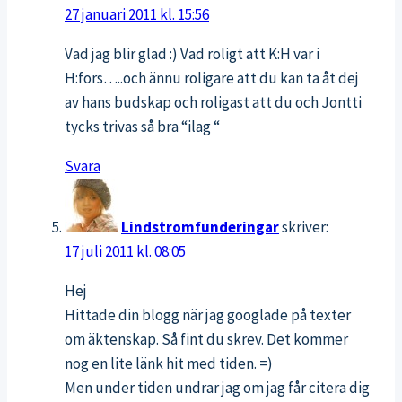
27 januari 2011 kl. 15:56
Vad jag blir glad :) Vad roligt att K:H var i
H:fors…..och ännu roligare att du kan ta åt dej
av hans budskap och roligast att du och Jontti
tycks trivas så bra “ilag “
Svara
Lindstromfunderingar
skriver:
17 juli 2011 kl. 08:05
Hej
Hittade din blogg när jag googlade på texter
om äktenskap. Så fint du skrev. Det kommer
nog en lite länk hit med tiden. =)
Men under tiden undrar jag om jag får citera dig