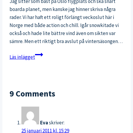
Jag sitter som bäst på Oslo flygplats och ska snart
boarda planet, men kanske jag hinner skriva några
rader. Vi har haft ett roligt förlängt veckoslut här i
Norge med både action och chill. Igår snowkitade vi
också och hade lite bättre vind även om sikten var
sämre. Men ett riktigt bra avslut på vintersäsongen…
Mot
Läs inlägget
sommarsäsongen
och
nya
utmaningar
9 Comments
Eva
skriver:
25 januari 2011 kl. 15:29