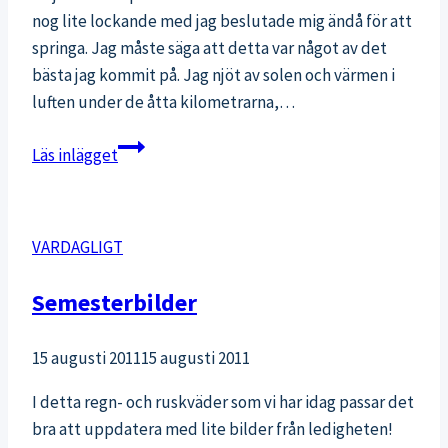
nog lite lockande med jag beslutade mig ändå för att
springa. Jag måste säga att detta var något av det
bästa jag kommit på. Jag njöt av solen och värmen i
luften under de åtta kilometrarna,…
Löpning
Läs inlägget
till
jobbet
VARDAGLIGT
Semesterbilder
15 augusti 2011
15 augusti 2011
I detta regn- och ruskväder som vi har idag passar det
bra att uppdatera med lite bilder från ledigheten!