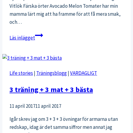
Vitlök Färska örter Avocado Melon Tomater har min
mamma lärt mig att ha framme för att få mera smak,
och…
10
Läs inlägget
matvaror
du
aldrig
ska
Life stories
|
Träningsblogg
|
VARDAGLIGT
lägga
i
3 träning + 3 mat + 3 bästa
kylskåpet
11 april 2017
11 april 2017
Igår skrev jag om 3 + 3 + 3 övningar för armarna utan
redskap, idag är det samma siffror men annat jag