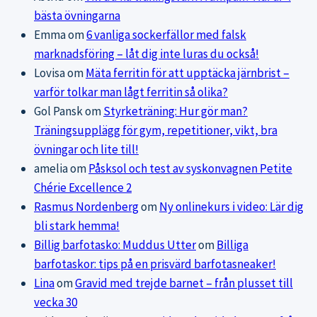
bästa övningarna
Emma
om
6 vanliga sockerfällor med falsk
marknadsföring – låt dig inte luras du också!
Lovisa
om
Mäta ferritin för att upptäcka järnbrist –
varför tolkar man lågt ferritin så olika?
Gol Pansk
om
Styrketräning: Hur gör man?
Träningsupplägg för gym, repetitioner, vikt, bra
övningar och lite till!
amelia
om
Påsksol och test av syskonvagnen Petite
Chérie Excellence 2
Rasmus Nordenberg
om
Ny onlinekurs i video: Lär dig
bli stark hemma!
Billig barfotasko: Muddus Utter
om
Billiga
barfotaskor: tips på en prisvärd barfotasneaker!
Lina
om
Gravid med trejde barnet – från plusset till
vecka 30