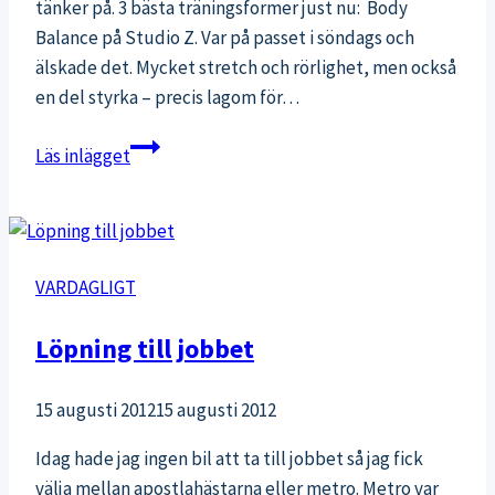
tänker på. 3 bästa träningsformer just nu: Body
Balance på Studio Z. Var på passet i söndags och
älskade det. Mycket stretch och rörlighet, men också
en del styrka – precis lagom för…
3
Läs inlägget
träning
+
3
mat
VARDAGLIGT
+
3
Löpning till jobbet
bästa
15 augusti 2012
15 augusti 2012
Idag hade jag ingen bil att ta till jobbet så jag fick
välja mellan apostlahästarna eller metro. Metro var