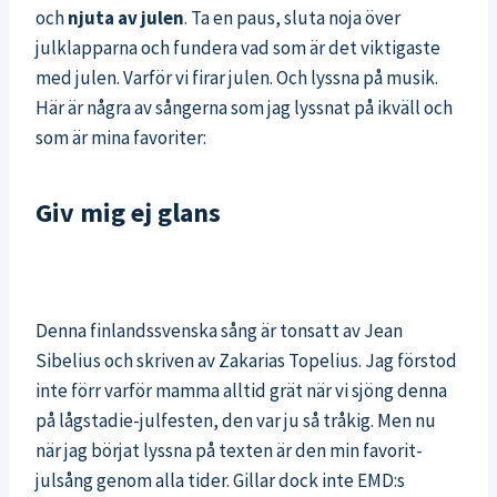
och
njuta av julen
. Ta en paus, sluta noja över
julklapparna och fundera vad som är det viktigaste
med julen. Varför vi firar julen. Och lyssna på musik.
Här är några av sångerna som jag lyssnat på ikväll och
som är mina favoriter:
Giv mig ej glans
Denna finlandssvenska sång är tonsatt av Jean
Sibelius och skriven av Zakarias Topelius. Jag förstod
inte förr varför mamma alltid grät när vi sjöng denna
på lågstadie-julfesten, den var ju så tråkig. Men nu
när jag börjat lyssna på texten är den min favorit-
julsång genom alla tider. Gillar dock inte EMD:s