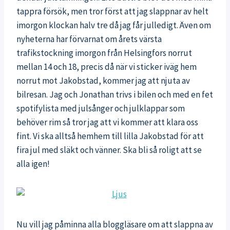
tappra försök, men tror först att jag slappnar av helt
imorgon klockan halv tre då jag får julledigt. Även om
nyheterna har förvarnat om årets värsta
trafikstockning imorgon från Helsingfors norrut
mellan 14 och 18, precis då när vi sticker iväg hem
norrut mot Jakobstad, kommer jag att njuta av
bilresan. Jag och Jonathan trivs i bilen och med en fet
spotifylista med julsånger och julklappar som
behöver rim så tror jag att vi kommer att klara oss
fint. Vi ska alltså hemhem till lilla Jakobstad för att
fira jul med släkt och vänner. Ska bli så roligt att se
alla igen!
Nu vill jag påminna alla bloggläsare om att slappna av