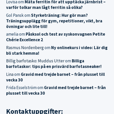
Lovisa
om
Mäta ferritin för att upptäcka järnbrist –
varför tolkar man lågt ferritin så olika?
Gol Pansk
om
Styrketräning: Hur gör man?
Träningsupplägg för gym, repetitioner, vikt, bra
övningar och lite till!
amelia
om
Påsksol och test av syskonvagnen Petite
Chérie Excellence 2
Rasmus Nordenberg
om
Ny onlinekurs i video: Lär dig
bli stark hemma!
Billig barfotasko: Muddus Utter
om
Billiga
barfotaskor: tips på en prisvärd barfotasneaker!
Lina
om
Gravid med trejde barnet – från plusset till
vecka 30
Frida Esselström
om
Gravid med trejde barnet – från
plusset till vecka 30
Kontaktuppgifter: