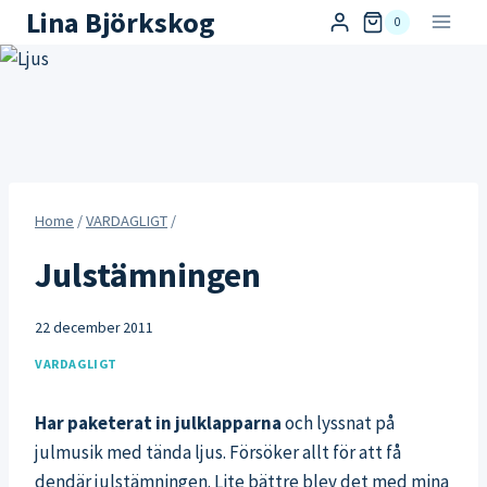
Skip
Lina Björkskog
0
to
content
Home
/
VARDAGLIGT
/
Julstämningen
22 december 2011
VARDAGLIGT
Har paketerat in julklapparna
och lyssnat på
julmusik med tända ljus. Försöker allt för att få
dendär julstämningen. Lite bättre blev det med mina