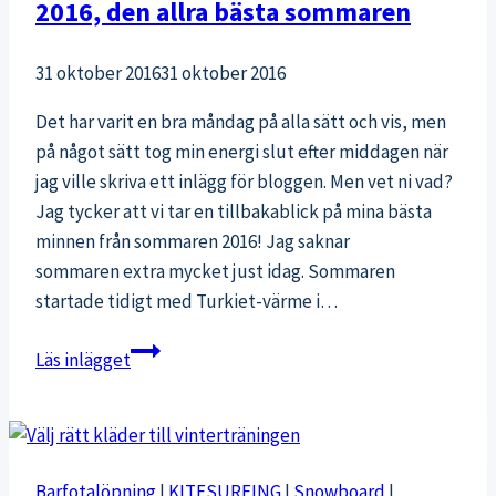
2016, den allra bästa sommaren
31 oktober 2016
31 oktober 2016
Det har varit en bra måndag på alla sätt och vis, men
på något sätt tog min energi slut efter middagen när
jag ville skriva ett inlägg för bloggen. Men vet ni vad?
Jag tycker att vi tar en tillbakablick på mina bästa
minnen från sommaren 2016! Jag saknar
sommaren extra mycket just idag. Sommaren
startade tidigt med Turkiet-värme i…
2016,
Läs inlägget
den
allra
bästa
sommaren
Barfotalöpning
|
KITESURFING
|
Snowboard
|