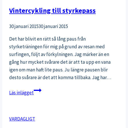
Vintercykling till styrkepass
30 januari 2015
30 januari 2015
Det har blivit en rätt så lång paus från
styrketräningen för mig på grund av resan med
surfingen, följt av förkylningen. Jag märker än en
gång hur mycket svårare det är att ta upp en vana
igen om man haft lite paus. Ju längre pausen blir
desto svårare är det att komma tillbaka. Jag har…
Vintercykling
Läs inlägget
till
styrkepass
VARDAGLIGT