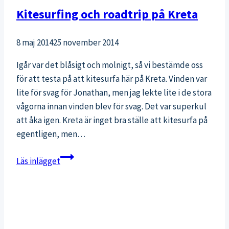
Kitesurfing och roadtrip på Kreta
8 maj 2014
25 november 2014
Igår var det blåsigt och molnigt, så vi bestämde oss
för att testa på att kitesurfa här på Kreta. Vinden var
lite för svag för Jonathan, men jag lekte lite i de stora
vågorna innan vinden blev för svag. Det var superkul
att åka igen. Kreta är inget bra ställe att kitesurfa på
egentligen, men…
Kitesurfing
Läs inlägget
och
roadtrip
på
Kreta