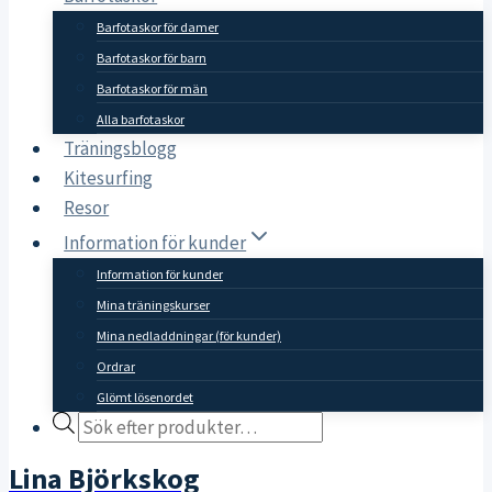
Barfotaskor för damer
Barfotaskor för barn
Barfotaskor för män
Alla barfotaskor
Träningsblogg
Kitesurfing
Resor
Information för kunder
Information för kunder
Mina träningskurser
Mina nedladdningar (för kunder)
Ordrar
Glömt lösenordet
Products
search
Lina Björkskog