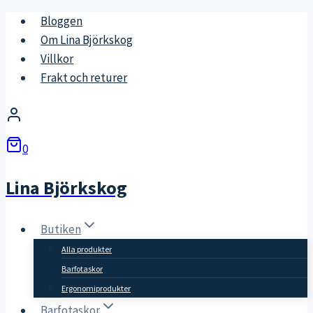
Skip
Bloggen
to
Om Lina Björkskog
content
Villkor
Frakt och returer
0
Lina Björkskog
Butiken
Alla produkter
Barfotaskor
Ergonomiprodukter
Barfotaskor