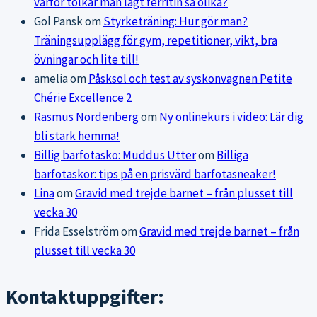
varför tolkar man lågt ferritin så olika?
Gol Pansk
om
Styrketräning: Hur gör man?
Träningsupplägg för gym, repetitioner, vikt, bra
övningar och lite till!
amelia
om
Påsksol och test av syskonvagnen Petite
Chérie Excellence 2
Rasmus Nordenberg
om
Ny onlinekurs i video: Lär dig
bli stark hemma!
Billig barfotasko: Muddus Utter
om
Billiga
barfotaskor: tips på en prisvärd barfotasneaker!
Lina
om
Gravid med trejde barnet – från plusset till
vecka 30
Frida Esselström
om
Gravid med trejde barnet – från
plusset till vecka 30
Kontaktuppgifter: