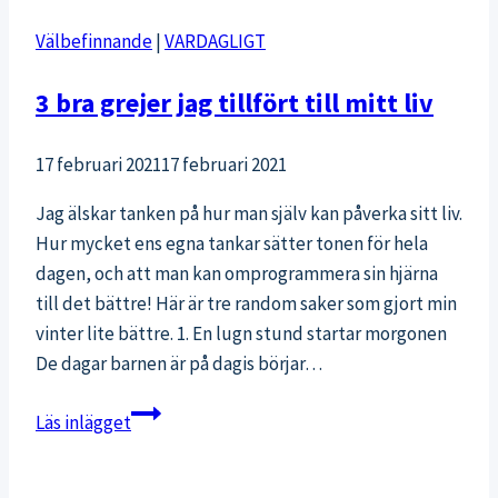
vinterträningen
Välbefinnande
|
VARDAGLIGT
3 bra grejer jag tillfört till mitt liv
17 februari 2021
17 februari 2021
Jag älskar tanken på hur man själv kan påverka sitt liv.
Hur mycket ens egna tankar sätter tonen för hela
dagen, och att man kan omprogrammera sin hjärna
till det bättre! Här är tre random saker som gjort min
vinter lite bättre. 1. En lugn stund startar morgonen
De dagar barnen är på dagis börjar…
3
Läs inlägget
bra
grejer