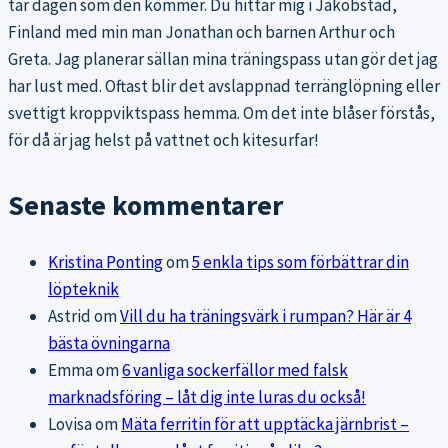
tar dagen som den kommer. Du hittar mig i Jakobstad,
Finland med min man Jonathan och barnen Arthur och
Greta. Jag planerar sällan mina träningspass utan gör det jag
har lust med. Oftast blir det avslappnad terränglöpning eller
svettigt kroppviktspass hemma. Om det inte blåser förstås,
för då är jag helst på vattnet och kitesurfar!
Senaste kommentarer
Kristina Ponting
om
5 enkla tips som förbättrar din
löpteknik
Astrid
om
Vill du ha träningsvärk i rumpan? Här är 4
bästa övningarna
Emma
om
6 vanliga sockerfällor med falsk
marknadsföring – låt dig inte luras du också!
Lovisa
om
Mäta ferritin för att upptäcka järnbrist –