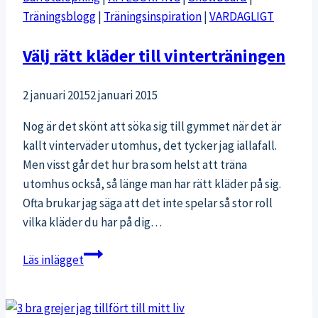
Träningsblogg
|
Träningsinspiration
|
VARDAGLIGT
Välj rätt kläder till vinterträningen
2 januari 2015
2 januari 2015
Nog är det skönt att söka sig till gymmet när det är
kallt vinterväder utomhus, det tycker jag iallafall.
Men visst går det hur bra som helst att träna
utomhus också, så länge man har rätt kläder på sig.
Ofta brukar jag säga att det inte spelar så stor roll
vilka kläder du har på dig…
Välj
Läs inlägget
rätt
kläder
till