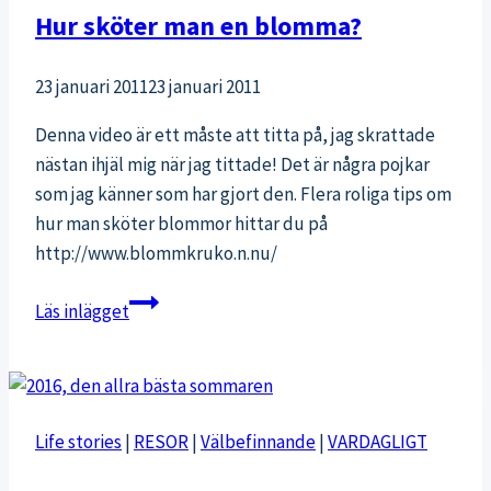
Hur sköter man en blomma?
23 januari 2011
23 januari 2011
Denna video är ett måste att titta på, jag skrattade
nästan ihjäl mig när jag tittade! Det är några pojkar
som jag känner som har gjort den. Flera roliga tips om
hur man sköter blommor hittar du på
http://www.blommkruko.n.nu/
Hur
Läs inlägget
sköter
man
en
blomma?
Life stories
|
RESOR
|
Välbefinnande
|
VARDAGLIGT