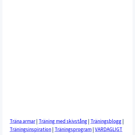
Träna armar
|
Träning med skivstång
|
Träningsblogg
|
Träningsinspiration
|
Träningsprogram
|
VARDAGLIGT