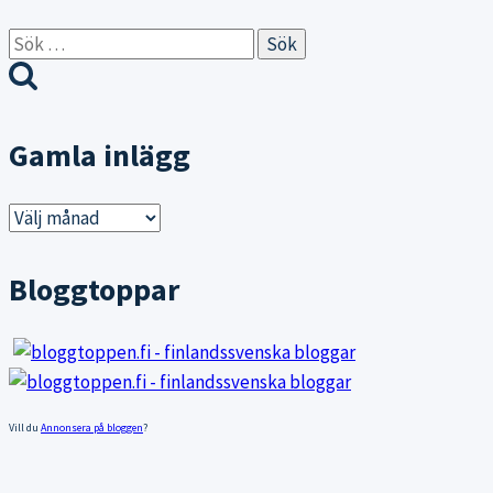
Sök
efter:
Gamla inlägg
Gamla
inlägg
Bloggtoppar
Vill du
Annonsera på bloggen
?