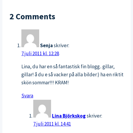
jag
tillfört
2 Comments
till
mitt
liv
Senja
skriver:
7 juli 2011 kl. 12:28
Lina, du har en så fantastisk fin blogg.. gillar,
gillar! å du e så vacker på alla bilder:) ha en riktit
skön sommar!!! KRAM!
Svara
Lina Björkskog
skriver:
7 juli 2011 kl. 14:41