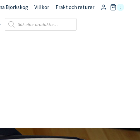
na Björkskog
Villkor
Frakt och returer
0
Products
search