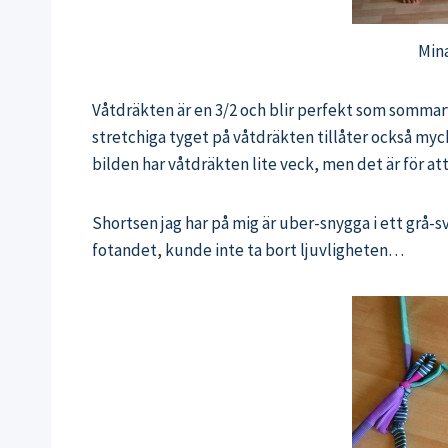
Mina
Våtdräkten är en 3/2 och blir perfekt som sommarv
stretchiga tyget på våtdräkten tillåter också mycke
bilden har våtdräkten lite veck, men det är för at
Shortsen jag har på mig är uber-snygga i ett grå-s
fotandet, kunde inte ta bort ljuvligheten…