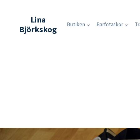
Skip
to
Lina
content
Butiken
Barfotaskor
Tr
Björkskog