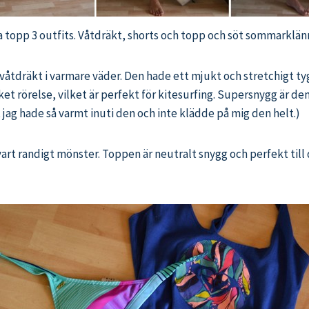
 topp 3 outfits. Våtdräkt, shorts och topp och söt sommarklän
åtdräkt i varmare väder. Den hade ett mjukt och stretchigt tyg 
t rörelse, vilket är perfekt för kitesurfing. Supersnygg är den 
t jag hade så varmt inuti den och inte klädde på mig den helt.)
vart randigt mönster. Toppen är neutralt snygg och perfekt till 