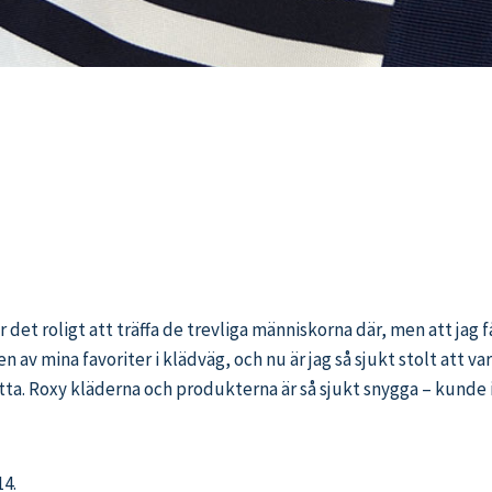
det roligt att träffa de trevliga människorna där, men att jag f
t en av mina favoriter i klädväg, och nu är jag så sjukt stolt att
detta. Roxy kläderna och produkterna är så sjukt snygga – kunde
14.