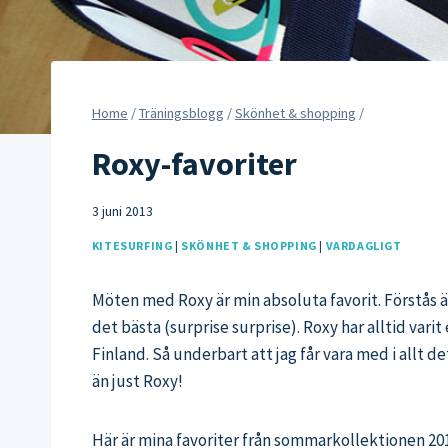
Home
/
Träningsblogg
/
Skönhet & shopping
/
Roxy-favoriter
3 juni 2013
KITESURFING
|
SKÖNHET & SHOPPING
|
VARDAGLIGT
Möten med Roxy är min absoluta favorit. Förstås är 
det bästa (surprise surprise). Roxy har alltid vari
Finland. Så underbart att jag får vara med i allt 
än just Roxy!
Här är mina favoriter från sommarkollektionen 20