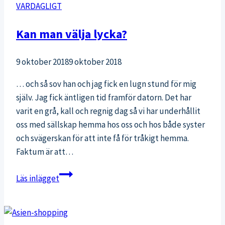
VARDAGLIGT
Kan man välja lycka?
9 oktober 2018
9 oktober 2018
… och så sov han och jag fick en lugn stund för mig
själv. Jag fick äntligen tid framför datorn. Det har
varit en grå, kall och regnig dag så vi har underhållit
oss med sällskap hemma hos oss och hos både syster
och svägerskan för att inte få för tråkigt hemma.
Faktum är att…
Kan
Läs inlägget
man
välja
lycka?