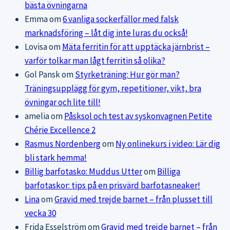
bästa övningarna
Emma
om
6 vanliga sockerfällor med falsk
marknadsföring – låt dig inte luras du också!
Lovisa
om
Mäta ferritin för att upptäcka järnbrist –
varför tolkar man lågt ferritin så olika?
Gol Pansk
om
Styrketräning: Hur gör man?
Träningsupplägg för gym, repetitioner, vikt, bra
övningar och lite till!
amelia
om
Påsksol och test av syskonvagnen Petite
Chérie Excellence 2
Rasmus Nordenberg
om
Ny onlinekurs i video: Lär dig
bli stark hemma!
Billig barfotasko: Muddus Utter
om
Billiga
barfotaskor: tips på en prisvärd barfotasneaker!
Lina
om
Gravid med trejde barnet – från plusset till
vecka 30
Frida Esselström
om
Gravid med trejde barnet – från