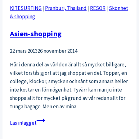
KITESURFING
|
Pranburi, Thailand
|
RESOR
|
Skönhet
& shopping
Asien-shopping
22 mars 2013
26 november 2014
Här i denna del av världen är allt så mycket billigare,
vilket förstås gjort att jag shoppat en del. Toppar, en
college, klockor, smycken och sånt som annars heller
inte kostar en förmögenhet. Tyvärr kan man ju inte
shoppa allt för mycket på grund av vår redan allt för
tunga bagage. Men en av mina…
Asien-
Läs inlägget
shopping