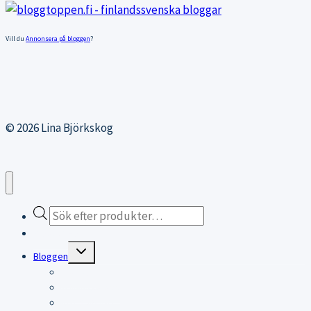
Vill du
Annonsera på bloggen
?
© 2026 Lina Björkskog
Products
search
Webbutiken
Expand
Bloggen
child
menu
Bloggen
Träningsblogg
KITESURFING