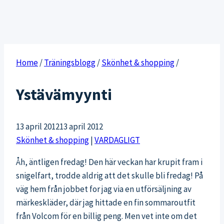
Home
/
Träningsblogg
/
Skönhet & shopping
/
Ystävämyynti
13 april 2012
13 april 2012
Skönhet & shopping
|
VARDAGLIGT
Åh, äntligen fredag! Den här veckan har krupit fram i
snigelfart, trodde aldrig att det skulle bli fredag! På
väg hem från jobbet for jag via en utförsäljning av
märkeskläder, där jag hittade en fin sommaroutfit
från Volcom för en billig peng. Men vet inte om det