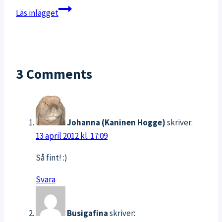
Nyttiga
Läs inlägget
GI-
chokladbollar
för
dämpat
3 Comments
sötsug
Johanna (Kaninen Hogge)
skriver:
13 april 2012 kl. 17:09
Så fint! :)
Svara
Busigafina
skriver: