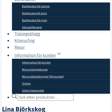
Barfotaskor för damer
Barfotaskor för barn
Barfotaskor för män
Alla barfotaskor
Träningsblogg
Kitesurfing
Resor
Information för kunder
Information för kunder
Mina träningskurser
Mina nedladdningar (för kunder)
Ordrar
Glömt lösenordet
Products
search
Lina Björkskog