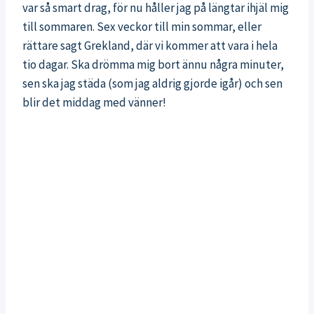
var så smart drag, för nu håller jag på längtar ihjäl mig
till sommaren. Sex veckor till min sommar, eller
rättare sagt Grekland, där vi kommer att vara i hela
tio dagar. Ska drömma mig bort ännu några minuter,
sen ska jag städa (som jag aldrig gjorde igår) och sen
blir det middag med vänner!