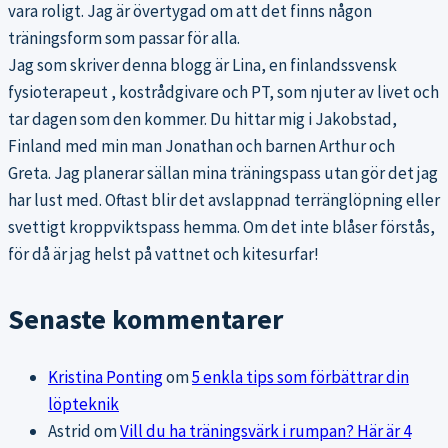
vara roligt. Jag är övertygad om att det finns någon
träningsform som passar för alla.
Jag som skriver denna blogg är Lina, en finlandssvensk
fysioterapeut , kostrådgivare och PT, som njuter av livet och
tar dagen som den kommer. Du hittar mig i Jakobstad,
Finland med min man Jonathan och barnen Arthur och
Greta. Jag planerar sällan mina träningspass utan gör det jag
har lust med. Oftast blir det avslappnad terränglöpning eller
svettigt kroppviktspass hemma. Om det inte blåser förstås,
för då är jag helst på vattnet och kitesurfar!
Senaste kommentarer
Kristina Ponting
om
5 enkla tips som förbättrar din
löpteknik
Astrid
om
Vill du ha träningsvärk i rumpan? Här är 4