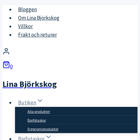
Skip
Bloggen
to
Om Lina Björkskog
content
Villkor
Frakt och returer
0
Lina Björkskog
Butiken
Alla produkter
Barfotaskor
Ergonomiprodukter
Barfotaskor