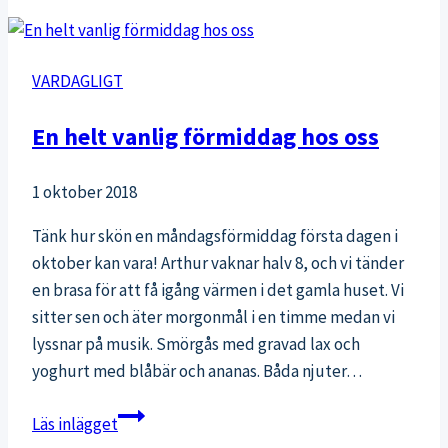
familj
VARDAGLIGT
En helt vanlig förmiddag hos oss
1 oktober 2018
Tänk hur skön en måndagsförmiddag första dagen i
oktober kan vara! Arthur vaknar halv 8, och vi tänder
en brasa för att få igång värmen i det gamla huset. Vi
sitter sen och äter morgonmål i en timme medan vi
lyssnar på musik. Smörgås med gravad lax och
yoghurt med blåbär och ananas. Båda njuter…
En
Läs inlägget
helt