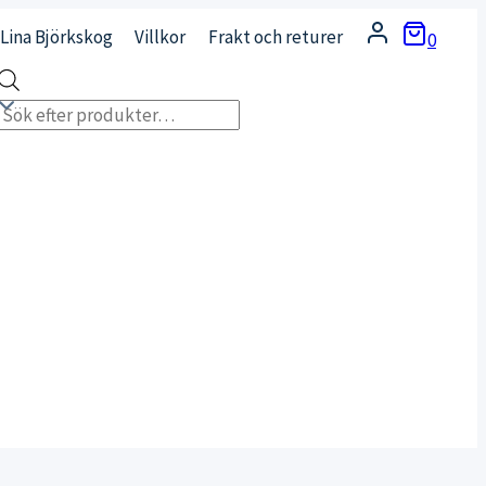
Lina Björkskog
Villkor
Frakt och returer
0
Products
search