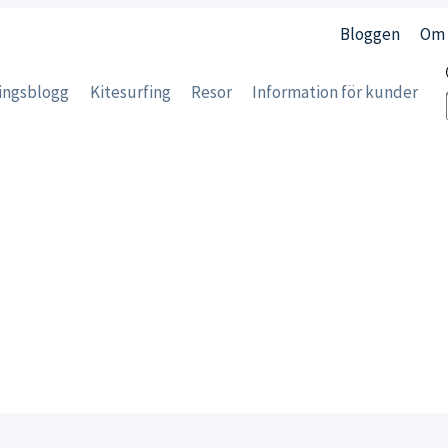
Bloggen
Om 
ingsblogg
Kitesurfing
Resor
Information för kunder