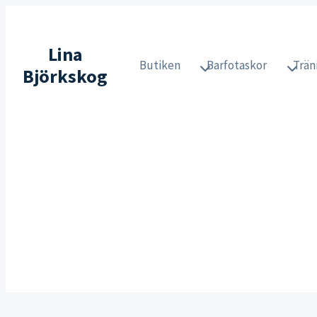
Skip
to
Lina
content
Butiken
Barfotaskor
Trän
Björkskog