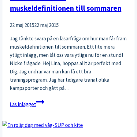
muskeldefinitionen till sommaren
22 maj 2015
22 maj 2015
Jag tänkte svara på en läsarfråga om hur man får fram
muskeldefinitionen till sommaren. Ett lite mera
ytligt inlägg, men låt oss vara ytliga nu för en stund!
Nicke frågade: Hej Lina, hoppas allt är perfekt med
Dig. Jag undrar var man kan få ett bra
träningsprogram. Jag har tidigare tränat olika
kampsporter och gått på…
Hur
Läs inlägget
man
får
fram
muskeldefinitionen