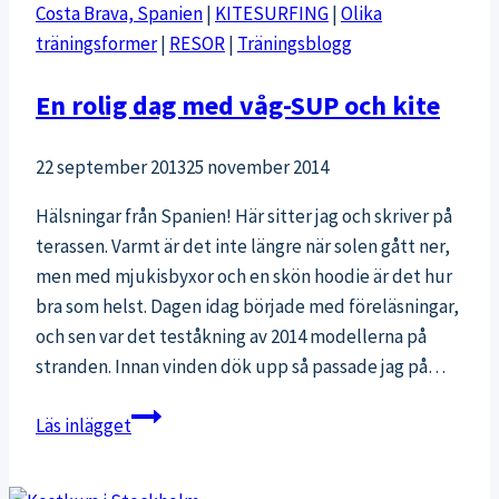
Costa Brava, Spanien
|
KITESURFING
|
Olika
till
träningsformer
|
RESOR
|
Träningsblogg
sommaren
En rolig dag med våg-SUP och kite
22 september 2013
25 november 2014
Hälsningar från Spanien! Här sitter jag och skriver på
terassen. Varmt är det inte längre när solen gått ner,
men med mjukisbyxor och en skön hoodie är det hur
bra som helst. Dagen idag började med föreläsningar,
och sen var det teståkning av 2014 modellerna på
stranden. Innan vinden dök upp så passade jag på…
En
Läs inlägget
rolig
dag