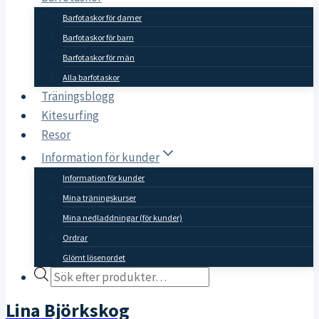
Barfotaskor för damer
Barfotaskor för barn
Barfotaskor för män
Alla barfotaskor
Träningsblogg
Kitesurfing
Resor
Information för kunder
Information för kunder
Mina träningskurser
Mina nedladdningar (för kunder)
Ordrar
Glömt lösenordet
Products
search
Lina Björkskog