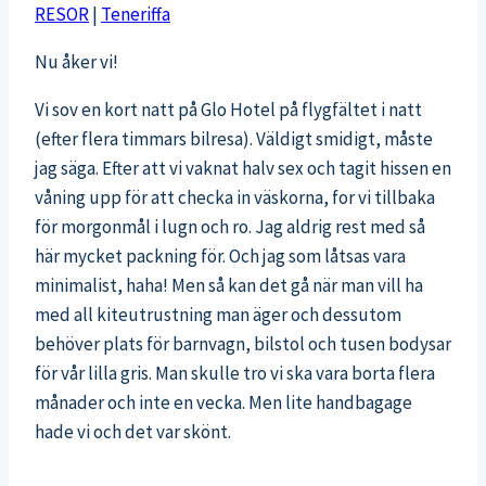
RESOR
|
Teneriffa
Nu åker vi!
Vi sov en kort natt på Glo Hotel på flygfältet i natt
(efter flera timmars bilresa). Väldigt smidigt, måste
jag säga. Efter att vi vaknat halv sex och tagit hissen en
våning upp för att checka in väskorna, for vi tillbaka
för morgonmål i lugn och ro. Jag aldrig rest med så
här mycket packning för. Och jag som låtsas vara
minimalist, haha! Men så kan det gå när man vill ha
med all kiteutrustning man äger och dessutom
behöver plats för barnvagn, bilstol och tusen bodysar
för vår lilla gris. Man skulle tro vi ska vara borta flera
månader och inte en vecka. Men lite handbagage
hade vi och det var skönt.