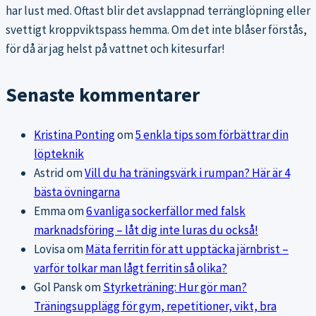
har lust med. Oftast blir det avslappnad terränglöpning eller
svettigt kroppviktspass hemma. Om det inte blåser förstås,
för då är jag helst på vattnet och kitesurfar!
Senaste kommentarer
Kristina Ponting
om
5 enkla tips som förbättrar din
löpteknik
Astrid
om
Vill du ha träningsvärk i rumpan? Här är 4
bästa övningarna
Emma
om
6 vanliga sockerfällor med falsk
marknadsföring – låt dig inte luras du också!
Lovisa
om
Mäta ferritin för att upptäcka järnbrist –
varför tolkar man lågt ferritin så olika?
Gol Pansk
om
Styrketräning: Hur gör man?
Träningsupplägg för gym, repetitioner, vikt, bra