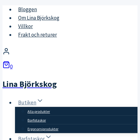
Skip
Bloggen
to
Om Lina Björkskog
content
Villkor
Frakt och returer
0
Lina Björkskog
Butiken
Alla produkter
Barfotaskor
Ergonomiprodukter
Barfotaskor