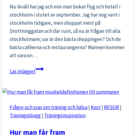
Nu ikväll har jag och min man bokat flyg och hotell i
stockholm i slutet av september. Jag har nog varit i
stockholm tidigare, men shoppat mest på
Drottninggatan och där runt, så nu är frågan till alla
stockholmare; var är den bästa shoppingen? Och de
bästa caféerna och restaurangerna? Mannen kommer
att vara en…
Stockholm
Läs inlägget
Frågor och svar om träning och hälsa
|
Kost
|
RESOR
|
Träningsblogg
|
Träningsinspiration
Hur man får fram