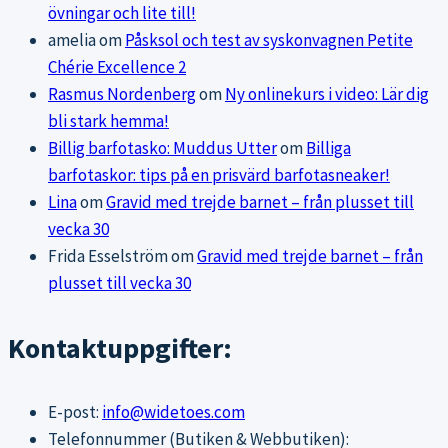
övningar och lite till!
amelia
om
Påsksol och test av syskonvagnen Petite
Chérie Excellence 2
Rasmus Nordenberg
om
Ny onlinekurs i video: Lär dig
bli stark hemma!
Billig barfotasko: Muddus Utter
om
Billiga
barfotaskor: tips på en prisvärd barfotasneaker!
Lina
om
Gravid med trejde barnet – från plusset till
vecka 30
Frida Esselström
om
Gravid med trejde barnet – från
plusset till vecka 30
Kontaktuppgifter:
E-post:
info@widetoes.com
Telefonnummer (Butiken & Webbutiken):