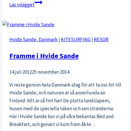
Lovely
Läs inlägget
Spain
Hvide Sande, Danmark
|
KITESURFING
|
RESOR
Framme i Hvide Sande
14 juli 2012
25 november 2014
Vi reste genom hela Danmark idag för att ta oss hit till
Hvide Sande, och naturen är så annorlunda än
Finland. Allt är så fint här! De platta landslapem,
husen med de speciella taken och sen stränderna.
Här i Hvide Sande bor vi på våra bekantas Bed and
Breakfast, och genast vi kom fram åkte…