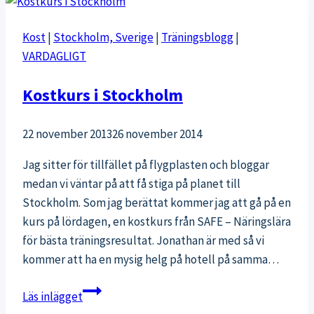
med
våg-
Kost
|
Stockholm, Sverige
|
Träningsblogg
|
SUP
VARDAGLIGT
och
kite
Kostkurs i Stockholm
22 november 2013
26 november 2014
Jag sitter för tillfället på flygplasten och bloggar
medan vi väntar på att få stiga på planet till
Stockholm. Som jag berättat kommer jag att gå på en
kurs på lördagen, en kostkurs från SAFE – Näringslära
för bästa träningsresultat. Jonathan är med så vi
kommer att ha en mysig helg på hotell på samma…
Kostkurs
Läs inlägget
i