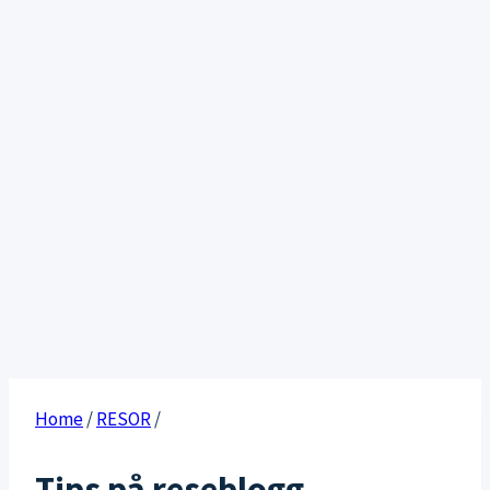
Home
/
RESOR
/
Tips på reseblogg