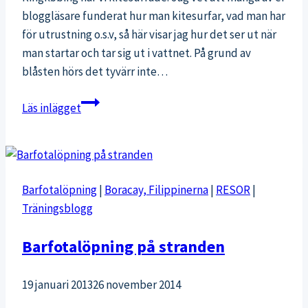
bloggläsare funderat hur man kitesurfar, vad man har
för utrustning o.s.v, så här visar jag hur det ser ut när
man startar och tar sig ut i vattnet. På grund av
blåsten hörs det tyvärr inte…
Videoblogg
Läs inlägget
från
kitesurfing
i
Danmark
Barfotalöpning
|
Boracay, Filippinerna
|
RESOR
|
Träningsblogg
Barfotalöpning på stranden
19 januari 2013
26 november 2014