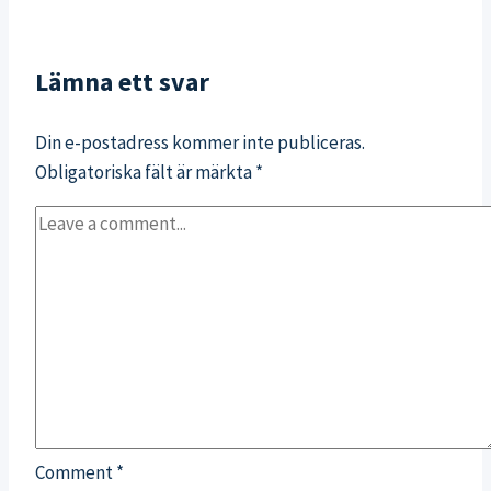
på
lykiska
Lämna ett svar
leden
Din e-postadress kommer inte publiceras.
Obligatoriska fält är märkta
*
Comment
*