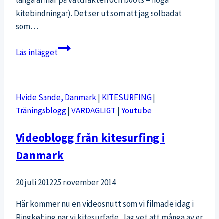
kitebindningar). Det ser ut som att jag solbadat
som…
Sand
Läs inlägget
mellan
tårna
och
Hvide Sande, Danmark
|
KITESURFING
|
saltvatten
Träningsblogg
|
VARDAGLIGT
|
Youtube
i
håret
Videoblogg från kitesurfing i
Danmark
20 juli 2012
25 november 2014
Här kommer nu en videosnutt som vi filmade idag i
Ringkøbing när vi kitesurfade. Jag vet att många av er