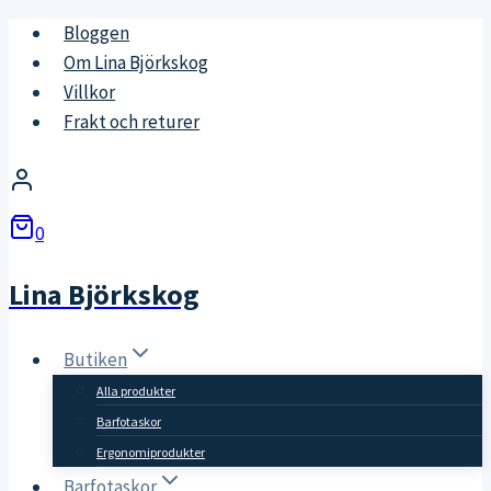
Skip
Bloggen
to
Om Lina Björkskog
content
Villkor
Frakt och returer
0
Lina Björkskog
Butiken
Alla produkter
Barfotaskor
Ergonomiprodukter
Barfotaskor