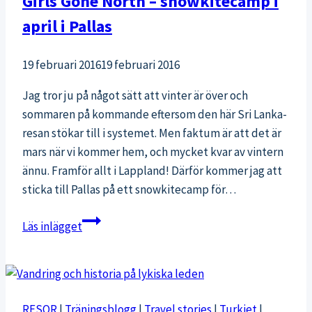
Girls Gone North – snowkitecamp i
april i Pallas
19 februari 2016
19 februari 2016
Jag tror ju på något sätt att vinter är över och
sommaren på kommande eftersom den här Sri Lanka-
resan stökar till i systemet. Men faktum är att det är
mars när vi kommer hem, och mycket kvar av vintern
ännu. Framför allt i Lappland! Därför kommer jag att
sticka till Pallas på ett snowkitecamp för…
Girls
Läs inlägget
Gone
North
–
snowkitecamp
RESOR
|
Träningsblogg
|
Travel stories
|
Turkiet
|