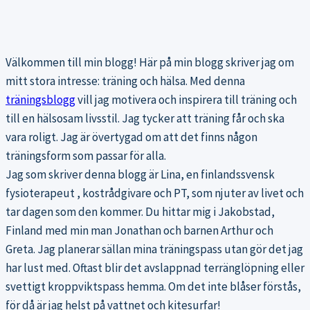
Välkommen till min blogg! Här på min blogg skriver jag om
mitt stora intresse: träning och hälsa. Med denna
träningsblogg
vill jag motivera och inspirera till träning och
till en hälsosam livsstil. Jag tycker att träning får och ska
vara roligt. Jag är övertygad om att det finns någon
träningsform som passar för alla.
Jag som skriver denna blogg är Lina, en finlandssvensk
fysioterapeut , kostrådgivare och PT, som njuter av livet och
tar dagen som den kommer. Du hittar mig i Jakobstad,
Finland med min man Jonathan och barnen Arthur och
Greta. Jag planerar sällan mina träningspass utan gör det jag
har lust med. Oftast blir det avslappnad terränglöpning eller
svettigt kroppviktspass hemma. Om det inte blåser förstås,
för då är jag helst på vattnet och kitesurfar!