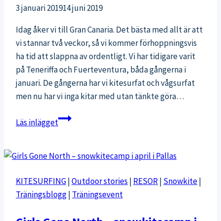
3 januari 2019
14 juni 2019
Idag åker vi till Gran Canaria. Det bästa med allt är att
vi stannar två veckor, så vi kommer förhoppningsvis
ha tid att slappna av ordentligt. Vi har tidigare varit
på Teneriffa och Fuerteventura, båda gångerna i
januari. De gångerna har vi kitesurfat och vågsurfat
men nu har vi inga kitar med utan tänkte göra…
Gran
Läs inlägget
Canaria
nästa
(och
om
KITESURFING
|
Outdoor stories
|
RESOR
|
Snowkite
|
zikavirus
Träningsblogg
|
Träningsevent
i
Asien)