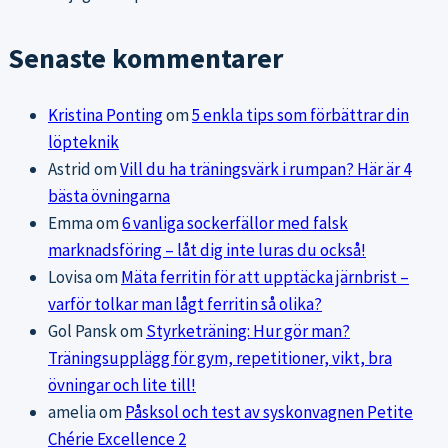
Senaste kommentarer
Kristina Ponting
om
5 enkla tips som förbättrar din
löpteknik
Astrid
om
Vill du ha träningsvärk i rumpan? Här är 4
bästa övningarna
Emma
om
6 vanliga sockerfällor med falsk
marknadsföring – låt dig inte luras du också!
Lovisa
om
Mäta ferritin för att upptäcka järnbrist –
varför tolkar man lågt ferritin så olika?
Gol Pansk
om
Styrketräning: Hur gör man?
Träningsupplägg för gym, repetitioner, vikt, bra
övningar och lite till!
amelia
om
Påsksol och test av syskonvagnen Petite
Chérie Excellence 2