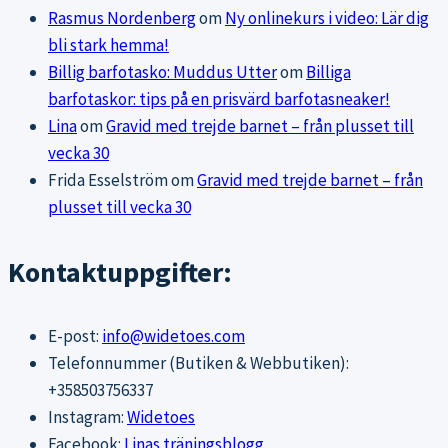
Rasmus Nordenberg
om
Ny onlinekurs i video: Lär dig
bli stark hemma!
Billig barfotasko: Muddus Utter
om
Billiga
barfotaskor: tips på en prisvärd barfotasneaker!
Lina
om
Gravid med trejde barnet – från plusset till
vecka 30
Frida Esselström
om
Gravid med trejde barnet – från
plusset till vecka 30
Kontaktuppgifter:
E-post:
info@widetoes.com
Telefonnummer (Butiken & Webbutiken):
+358503756337
Instagram:
Widetoes
Facebook:
Linas träningsblogg