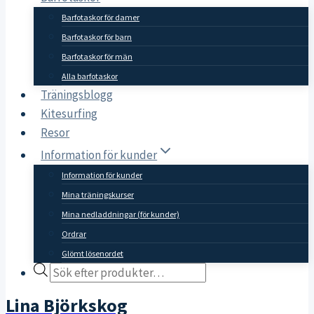
Barfotaskor för damer
Barfotaskor för barn
Barfotaskor för män
Alla barfotaskor
Träningsblogg
Kitesurfing
Resor
Information för kunder
Information för kunder
Mina träningskurser
Mina nedladdningar (för kunder)
Ordrar
Glömt lösenordet
Products
search
Lina Björkskog