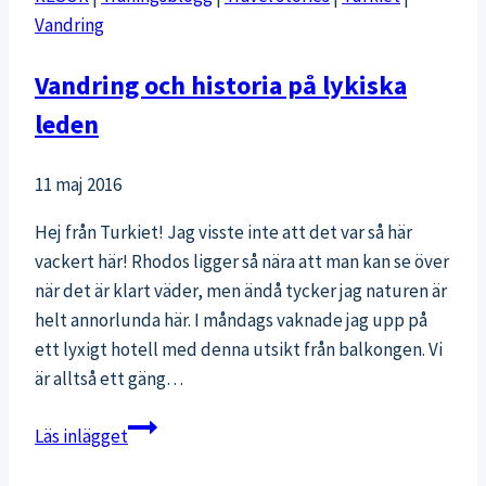
i
Vandring
april
i
Vandring och historia på lykiska
Pallas
leden
11 maj 2016
Hej från Turkiet! Jag visste inte att det var så här
vackert här! Rhodos ligger så nära att man kan se över
när det är klart väder, men ändå tycker jag naturen är
helt annorlunda här. I måndags vaknade jag upp på
ett lyxigt hotell med denna utsikt från balkongen. Vi
är alltså ett gäng…
Vandring
Läs inlägget
och
historia