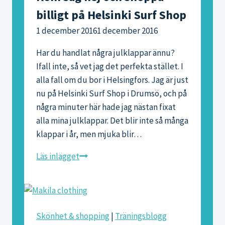
billigt på Helsinki Surf Shop
1 december 2016
1 december 2016
Har du handlat några julklappar ännu?
Ifall inte, så vet jag det perfekta stället. I
alla fall om du bor i Helsingfors. Jag är just
nu på Helsinki Surf Shop i Drumsö, och på
några minuter här hade jag nästan fixat
alla mina julklappar. Det blir inte så många
klappar i år, men mjuka blir…
Kom
Läs inlägget
säg
hej
och
shoppa
Skönhet & shopping
|
Träningsblogg
billigt