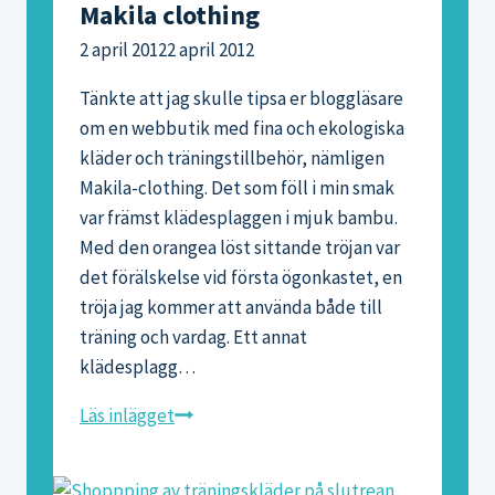
Makila clothing
på
2 april 2012
2 april 2012
Helsinki
Surf
Tänkte att jag skulle tipsa er bloggläsare
Shop
om en webbutik med fina och ekologiska
kläder och träningstillbehör, nämligen
Makila-clothing. Det som föll i min smak
var främst klädesplaggen i mjuk bambu.
Med den orangea löst sittande tröjan var
det förälskelse vid första ögonkastet, en
tröja jag kommer att använda både till
träning och vardag. Ett annat
klädesplagg…
Makila
Läs inlägget
clothing