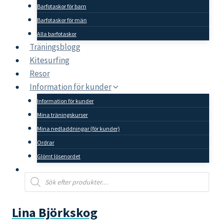
Barfotaskor för barn
Barfotaskor för män
Alla barfotaskor
Träningsblogg
Kitesurfing
Resor
Information för kunder
Information för kunder
Mina träningskurser
Mina nedladdningar (för kunder)
Ordrar
Glömt lösenordet
Products
search
Lina Björkskog