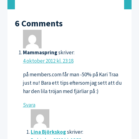
av
träningskläder
på
6 Comments
slutrean
Mammaspring
skriver:
4 oktober 2012 kl. 23:18
på members.com får man -50% på Kari Traa
just nu! Bara ett tips eftersom jag sett att du
har den lila tröjan med fjärliar på :)
Svara
Lina Björkskog
skriver: