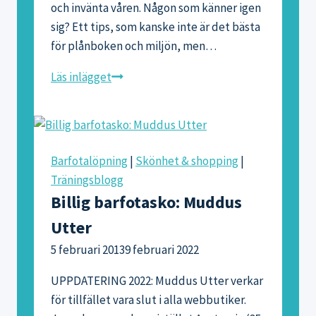
och invänta våren. Någon som känner igen
sig? Ett tips, som kanske inte är det bästa
för plånboken och miljön, men…
Tips
Läs inlägget
på
snygga,
galna
träningstights
Barfotalöpning
|
Skönhet & shopping
|
Träningsblogg
Billig barfotasko: Muddus
Utter
5 februari 2013
9 februari 2022
UPPDATERING 2022: Muddus Utter verkar
för tillfället vara slut i alla webbutiker.