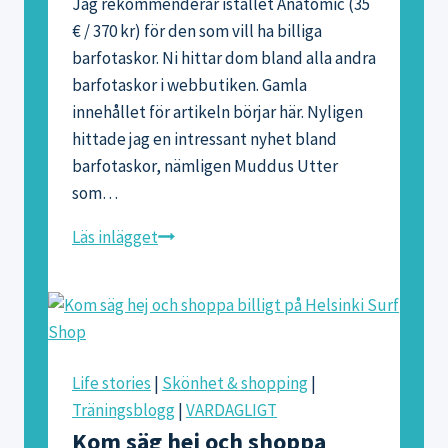
Jag rekommenderar istället Anatomic (35
€ / 370 kr) för den som vill ha billiga
barfotaskor. Ni hittar dom bland alla andra
barfotaskor i webbutiken. Gamla
innehållet för artikeln börjar här. Nyligen
hittade jag en intressant nyhet bland
barfotaskor, nämligen Muddus Utter
som…
Billig
Läs inlägget
barfotasko:
Muddus
Utter
Life stories
|
Skönhet & shopping
|
Träningsblogg
|
VARDAGLIGT
Kom säg hej och shoppa