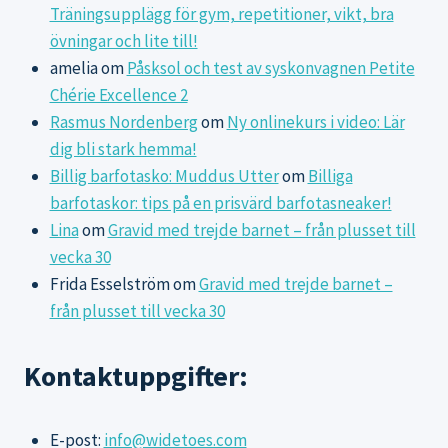
Träningsupplägg för gym, repetitioner, vikt, bra
övningar och lite till!
amelia
om
Påsksol och test av syskonvagnen Petite
Chérie Excellence 2
Rasmus Nordenberg
om
Ny onlinekurs i video: Lär
dig bli stark hemma!
Billig barfotasko: Muddus Utter
om
Billiga
barfotaskor: tips på en prisvärd barfotasneaker!
Lina
om
Gravid med trejde barnet – från plusset till
vecka 30
Frida Esselström
om
Gravid med trejde barnet –
från plusset till vecka 30
Kontaktuppgifter:
E-post:
info@widetoes.com