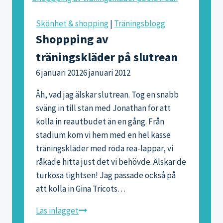
Skönhet & shopping
|
Träningsblogg
Shoppping av
träningskläder på slutrean
6 januari 2012
6 januari 2012
Åh, vad jag älskar slutrean. Tog en snabb
sväng in till stan med Jonathan för att
kolla in reautbudet än en gång. Från
stadium kom vi hem med en hel kasse
träningskläder med röda rea-lappar, vi
råkade hitta just det vi behövde. Älskar de
turkosa tightsen! Jag passade också på
att kolla in Gina Tricots…
Shoppping
Läs inlägget