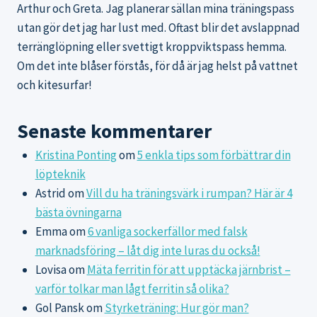
Arthur och Greta. Jag planerar sällan mina träningspass
utan gör det jag har lust med. Oftast blir det avslappnad
terränglöpning eller svettigt kroppviktspass hemma.
Om det inte blåser förstås, för då är jag helst på vattnet
och kitesurfar!
Senaste kommentarer
Kristina Ponting
om
5 enkla tips som förbättrar din
löpteknik
Astrid
om
Vill du ha träningsvärk i rumpan? Här är 4
bästa övningarna
Emma
om
6 vanliga sockerfällor med falsk
marknadsföring – låt dig inte luras du också!
Lovisa
om
Mäta ferritin för att upptäcka järnbrist –
varför tolkar man lågt ferritin så olika?
Gol Pansk
om
Styrketräning: Hur gör man?