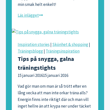
min smak helt enkelt!
Tips
Läs inlägget
på
webbshopping
Inspiration stories
|
Skönhet & shopping
|
Träningsblogg
|
Träningsinspiration
Tips på snygga, galna
träningstights
15 januari 2016
15 januari 2016
Vad gör man om man är så trött efter en
lång vecka att man inte orkar träna alls?
Energin finns inte riktigt där och man vill
inget hellre än att krypa ner under täcket