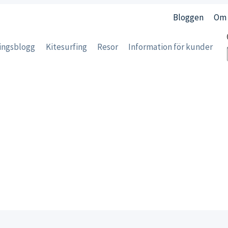
Bloggen
Om 
ingsblogg
Kitesurfing
Resor
Information för kunder