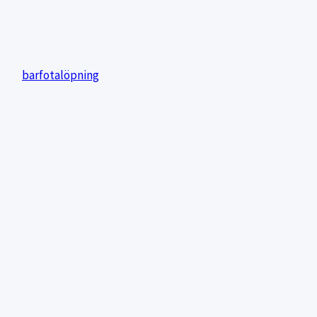
lt vanligare. Barfotalöpning har visat sig minska på skador i knä
och
barfotalöpning
hittar du mera om just det. Jag har också