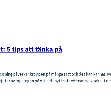
t: 5 tips att tänka på
ssning påverkar kroppen på många sätt och det kan kännas svårt
g njuter av löpstegen på ett helt nytt sätt eftersom jag saknat 