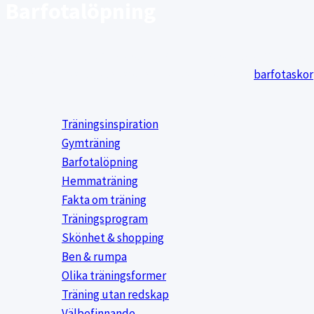
Barfotalöpning
Barfotalöpning, eller att springa i minimalistiska skor, blir al
sätt än med vanliga löparskor. Här på min sida om
barfotaskor
Filter:
Träningsinspiration
Gymträning
Barfotalöpning
Hemmaträning
Fakta om träning
Träningsprogram
Skönhet & shopping
Ben & rumpa
Olika träningsformer
Träning utan redskap
Välbefinnande