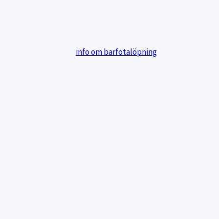
n, höft och fotleder eftersom man löper på ett helt annat
 en fakta-kategori med
info om barfotalöpning
.