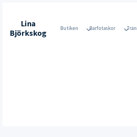
Skip
to
Lina
content
Butiken
Barfotaskor
Trän
Björkskog