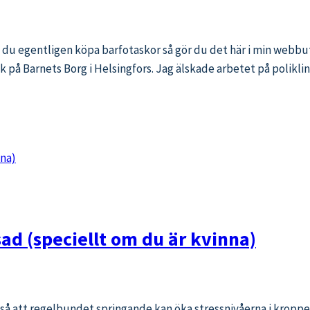
le du egentligen köpa barfotaskor så gör du det här i min webbut
ktik på Barnets Borg i Helsingfors. Jag älskade arbetet på poli
ad (speciellt om du är kvinna)
 så att regelbundet springande kan öka stressnivåerna i kroppen.