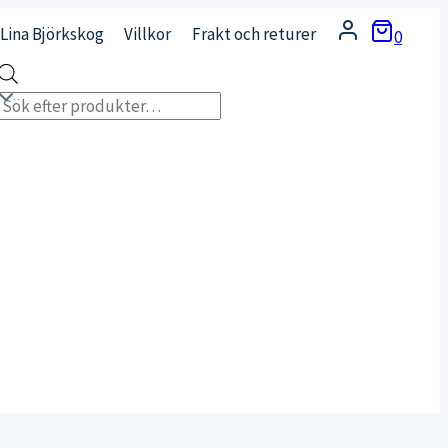
Lina Björkskog
Villkor
Frakt och returer
0
Products
search