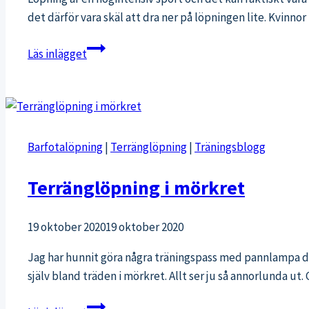
din
det därför vara skäl att dra ner på löpningen lite. Kvinno
fothälsa?
Löpning
Läs inlägget
kan
göra
dig
mera
stressad
Barfotalöpning
|
Terränglöpning
|
Träningsblogg
(speciellt
om
Terränglöpning i mörkret
du
är
19 oktober 2020
19 oktober 2020
kvinna)
Jag har hunnit göra några träningspass med pannlampa den
själv bland träden i mörkret. Allt ser ju så annorlunda u
Terränglöpning