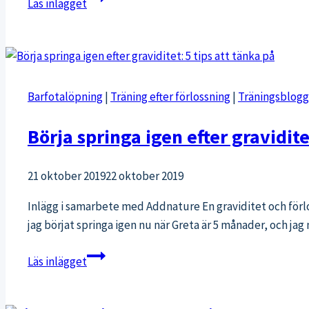
Läs inlägget
i
mörkret
Barfotalöpning
|
Träning efter förlossning
|
Träningsblogg
Börja springa igen efter gravidite
21 oktober 2019
22 oktober 2019
Inlägg i samarbete med Addnature En graviditet och förlo
jag börjat springa igen nu när Greta är 5 månader, och ja
Börja
Läs inlägget
springa
igen