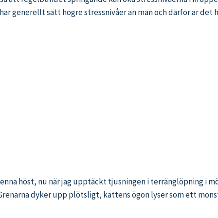
r har generellt sätt högre stressnivåer än män och därför är det
na höst, nu när jag upptäckt tjusningen i terränglöpning i mörk
t. Grenarna dyker upp plötsligt, kattens ögon lyser som ett mon