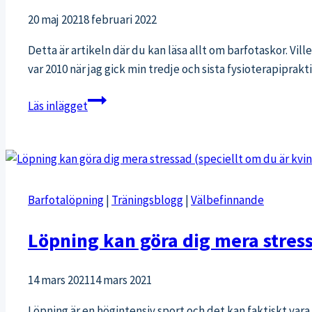
20 maj 2021
8 februari 2022
Detta är artikeln där du kan läsa allt om barfotaskor. Vil
var 2010 när jag gick min tredje och sista fysioterapipra
Barfotaskor
Läs inlägget
för
barn
och
vuxna
–
Barfotalöpning
|
Träningsblogg
|
Välbefinnande
Checklista:
är
Löpning kan göra dig mera stress
dina
skor
14 mars 2021
14 mars 2021
bra
för
Löpning är en högintensiv sport och det kan faktiskt vara