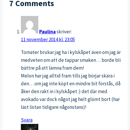
7 Comments
morgonträning?
Paulina
skriver:
11 november 2014 kl. 23:05
Tomater brukar jag ha i kylskåpet även om jag är
medveten om att de tappar smaken… borde bli
bättre på att lämna fram dem!
Melon har jag alltid fram tills jag börjar skära i
den… om jag inte köpt en mindre bit förstås, då
åker den rakt in i kylskåpet :) det där med
avokado var dock något jag helt glömt bort (har
läst listan tidigare någonstans)!
Svara