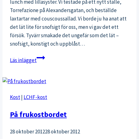
lunch med lillasyster. Vi testade på ett nytt ställe,
Torrefazione på Alexandersgatan, och beställde
laxtartar med couscoussallad. Vi borde ju ha anat att
det lät lite för snofsigt för oss, men vi gav det ett
försök. Tyvärr smakade det ungefär som det lät –
snofsigt, konstigt och uppblåst…
Laxtartar
Läs inlägget
och
mycket
info
Kost
|
LCHF-kost
På frukostbordet
28 oktober 2012
28 oktober 2012