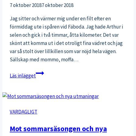
7 oktober 2018
7 oktober 2018
Jag sitter och värmer mig under en filt efter en
förmiddag ute i spåren vid Fäboda. Jag hade Arthur i
selen och gick i två timmar, åtta kilometer. Det var
skönt att komma ut i det otroligt fina vädret och jag
var så stolt över lillkillen som var nöjd hela vägen.
Sällskap med mommo, moffa…
Min
Läs inlägget
älskade
familj
VARDAGLIGT
Mot sommarsäsongen och nya