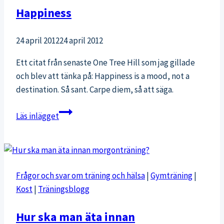
Happiness
24 april 2012
24 april 2012
Ett citat från senaste One Tree Hill som jag gillade
och blev att tänka på: Happiness is a mood, not a
destination. Så sant. Carpe diem, så att säga.
Happiness
Läs inlägget
Frågor och svar om träning och hälsa
|
Gymträning
|
Kost
|
Träningsblogg
Hur ska man äta innan