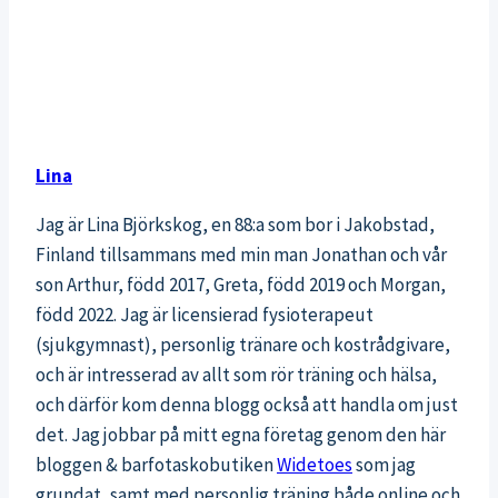
Lina
Jag är Lina Björkskog, en 88:a som bor i Jakobstad,
Finland tillsammans med min man Jonathan och vår
son Arthur, född 2017, Greta, född 2019 och Morgan,
född 2022. Jag är licensierad fysioterapeut
(sjukgymnast), personlig tränare och kostrådgivare,
och är intresserad av allt som rör träning och hälsa,
och därför kom denna blogg också att handla om just
det. Jag jobbar på mitt egna företag genom den här
bloggen & barfotaskobutiken
Widetoes
som jag
grundat, samt med personlig träning både online och