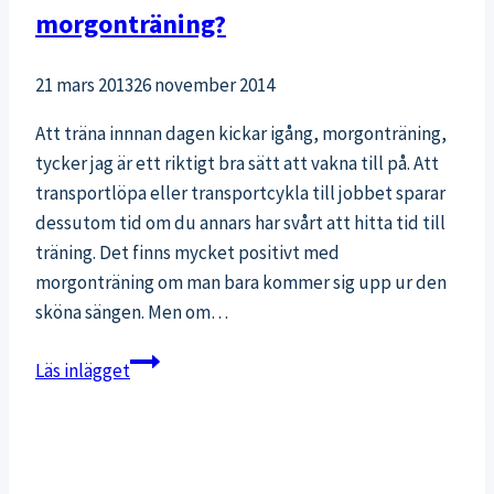
morgonträning?
21 mars 2013
26 november 2014
Att träna innnan dagen kickar igång, morgonträning,
tycker jag är ett riktigt bra sätt att vakna till på. Att
transportlöpa eller transportcykla till jobbet sparar
dessutom tid om du annars har svårt att hitta tid till
träning. Det finns mycket positivt med
morgonträning om man bara kommer sig upp ur den
sköna sängen. Men om…
Hur
Läs inlägget
ska
man
äta
innan