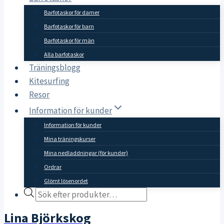
Barfotaskor för damer
Barfotaskor för barn
Barfotaskor för män
Alla barfotaskor
Träningsblogg
Kitesurfing
Resor
Information för kunder
Information för kunder
Mina träningskurser
Mina nedladdningar (för kunder)
Ordrar
Glömt lösenordet
Products
search
Lina Björkskog