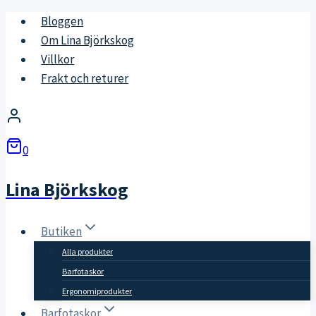
Skip
Bloggen
to
Om Lina Björkskog
content
Villkor
Frakt och returer
0
Lina Björkskog
Butiken
Alla produkter
Barfotaskor
Ergonomiprodukter
Barfotaskor