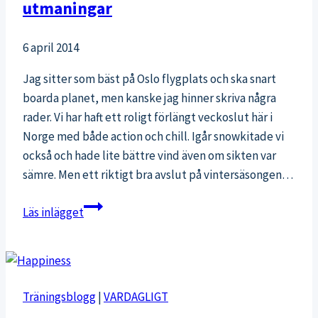
utmaningar
6 april 2014
Jag sitter som bäst på Oslo flygplats och ska snart
boarda planet, men kanske jag hinner skriva några
rader. Vi har haft ett roligt förlängt veckoslut här i
Norge med både action och chill. Igår snowkitade vi
också och hade lite bättre vind även om sikten var
sämre. Men ett riktigt bra avslut på vintersäsongen…
Mot
Läs inlägget
sommarsäsongen
och
nya
utmaningar
Träningsblogg
|
VARDAGLIGT