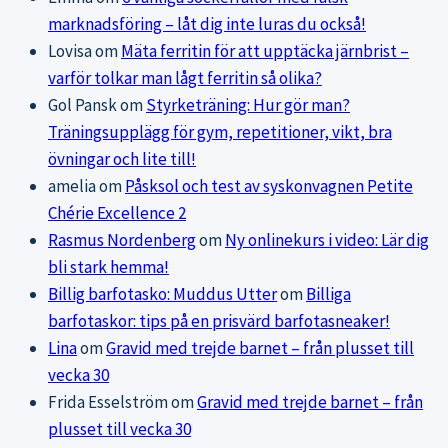
marknadsföring – låt dig inte luras du också!
Lovisa
om
Mäta ferritin för att upptäcka järnbrist –
varför tolkar man lågt ferritin så olika?
Gol Pansk
om
Styrketräning: Hur gör man?
Träningsupplägg för gym, repetitioner, vikt, bra
övningar och lite till!
amelia
om
Påsksol och test av syskonvagnen Petite
Chérie Excellence 2
Rasmus Nordenberg
om
Ny onlinekurs i video: Lär dig
bli stark hemma!
Billig barfotasko: Muddus Utter
om
Billiga
barfotaskor: tips på en prisvärd barfotasneaker!
Lina
om
Gravid med trejde barnet – från plusset till
vecka 30
Frida Esselström
om
Gravid med trejde barnet – från
plusset till vecka 30