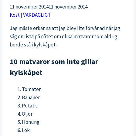
11 november 2014
11 november 2014
Kost
|
VARDAGLIGT
Jag måste erkänna att jag blev lite förvånad när jag
såg en lista på nätet om olika matvaror som aldrig
borde stå i kylskåpet.
10 matvaror som inte gillar
kylskåpet
Tomater
Bananer
Potatis
Oljor
Honung
Lök