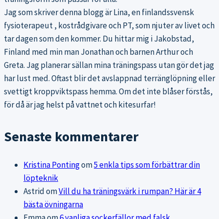
Jag som skriver denna blogg är Lina, en finlandssvensk
fysioterapeut , kostrådgivare och PT, som njuter av livet och
tar dagen som den kommer. Du hittar mig i Jakobstad,
Finland med min man Jonathan och barnen Arthur och
Greta. Jag planerar sällan mina träningspass utan gör det jag
har lust med. Oftast blir det avslappnad terränglöpning eller
svettigt kroppviktspass hemma. Om det inte blåser förstås,
för då är jag helst på vattnet och kitesurfar!
Senaste kommentarer
Kristina Ponting
om
5 enkla tips som förbättrar din
löpteknik
Astrid
om
Vill du ha träningsvärk i rumpan? Här är 4
bästa övningarna
Emma
om
6 vanliga sockerfällor med falsk