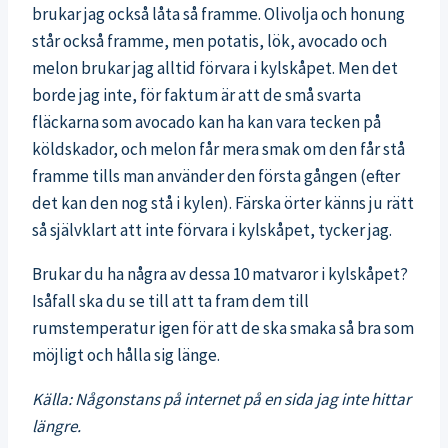
brukar jag också låta så framme. Olivolja och honung
står också framme, men potatis, lök, avocado och
melon brukar jag alltid förvara i kylskåpet. Men det
borde jag inte, för faktum är att de små svarta
fläckarna som avocado kan ha kan vara tecken på
köldskador, och melon får mera smak om den får stå
framme tills man använder den första gången (efter
det kan den nog stå i kylen). Färska örter känns ju rätt
så självklart att inte förvara i kylskåpet, tycker jag.
Brukar du ha några av dessa 10 matvaror i kylskåpet?
Isåfall ska du se till att ta fram dem till
rumstemperatur igen för att de ska smaka så bra som
möjligt och hålla sig länge.
Källa: Någonstans på internet på en sida jag inte hittar
längre.