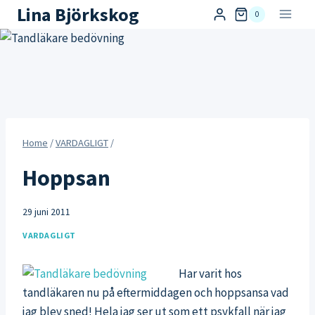
Skip
Lina Björkskog
0
to
content
Home
/
VARDAGLIGT
/
Hoppsan
29 juni 2011
VARDAGLIGT
Har varit hos
tandläkaren nu på eftermiddagen och hoppsansa vad
jag blev sned! Hela jag ser ut som ett psykfall när jag