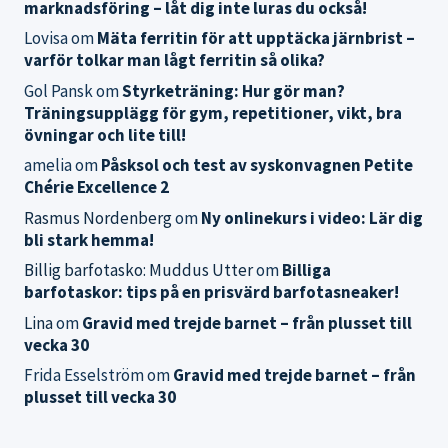
marknadsföring – låt dig inte luras du också!
Lovisa
om
Mäta ferritin för att upptäcka järnbrist –
varför tolkar man lågt ferritin så olika?
Gol Pansk
om
Styrketräning: Hur gör man?
Träningsupplägg för gym, repetitioner, vikt, bra
övningar och lite till!
amelia
om
Påsksol och test av syskonvagnen Petite
Chérie Excellence 2
Rasmus Nordenberg
om
Ny onlinekurs i video: Lär dig
bli stark hemma!
Billig barfotasko: Muddus Utter
om
Billiga
barfotaskor: tips på en prisvärd barfotasneaker!
Lina
om
Gravid med trejde barnet – från plusset till
vecka 30
Frida Esselström
om
Gravid med trejde barnet – från
plusset till vecka 30