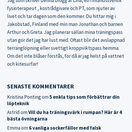
Jag som skriver denna blogg är Lina, en finlandssvensk
fysioterapeut , kostrådgivare och PT, som njuter av
livet och tar dagen som den kommer. Du hittar mig i
Jakobstad, Finland med min man Jonathan och barnen
Arthur och Greta. Jag planerar sällan mina träningspass
utan gör det jag har lust med. Oftast blir det avslappnad
terränglöpning eller svettigt kroppviktspass hemma.
Om det inte blåser förstås, för då är jag helst på vattnet
och kitesurfar!
SENASTE KOMMENTARER
Kristina Ponting
om
5 enkla tips som förbättrar din
löpteknik
Astrid
om
Vill du ha träningsvärk i rumpan? Här är 4
bästa övningarna
Emma
om
6 vanliga sockerfällor med falsk