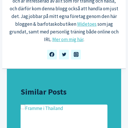
och är intresserad av allt som rör träning och hälsa,
och därför kom denna blogg också att handla om just
det. Jag jobbar på mitt egna företag genom den här
bloggen & barfotaskobutiken
Widetoes
som jag
grundat, samt med personlig träning både online och
IRL.
Mer om mig här
.
Similar Posts