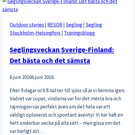
info
Outdoor stories
|
RESOR
|
Segling
|
Segling
Stockholm-Helsingfors
|
Träningsblogg
Seglingsveckan Sverige-Finland:
Det bästa och det sämsta
6 juni 2016
6 juni 2016
Efter 9 dagar och 8 nätter till sjöss så är vi hemma igen.
Vädret var super, vindarna var för det mesta bra och
tajmingen var perfekt även om det hela var ett
väldigt oplanerat och spontant äventyr. Vi har haft en
helt underbar vecka på alla sätt – men gissa om det
var härligt att…