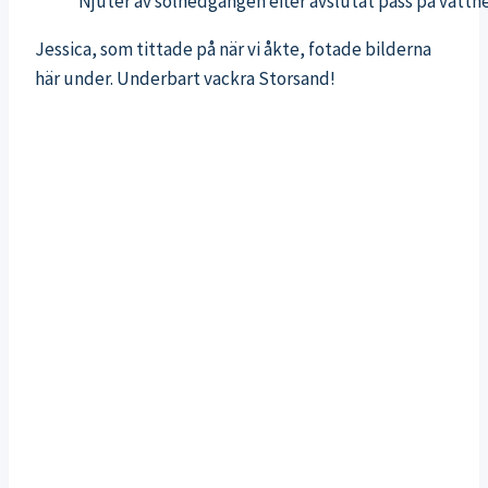
Njuter av solnedgången efter avslutat pass på vattn
Jessica, som tittade på när vi åkte, fotade bilderna
här under. Underbart vackra Storsand!