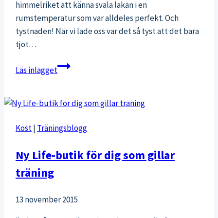
himmelriket att känna svala lakan i en
rumstemperatur som var alldeles perfekt. Och
tystnaden! När vi lade oss var det så tyst att det bara
tjöt…
Hemma
Läs inlägget
igen
till
egen
säng
Kost
|
Träningsblogg
och
goda
Ny Life-butik för dig som gillar
frukostar
träning
13 november 2015