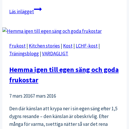
Seglingsveckan
Läs inlägget
Sverige-
Finland:
Det
bästa
Frukost
|
Kitchen stories
|
Kost
|
LCHF-kost
|
och
Träningsblogg
|
VARDAGLIGT
det
sämsta
Hemma igen till egen säng och goda
frukostar
7 mars 2016
7 mars 2016
Den där känslan att krypa ner i sin egen säng efter 1,5
dygns resande – den känslan är obeskrivlig. Efter
många för varma, svettiga nätter så var det rena