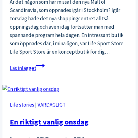
Är det någon som har missat den nya Mall of
Scandinavia, som öppnades igår i Stockholm? Igår
torsdag hade det nya shoppingcentret alltså
öppningsdag och även idag fortsätter man med
spännande program hela dagen. En intressant butik
som öppnades där, i mina ögon, var Life Sport Store.
Life Sport Store är en konceptbutik för dig…
Ny
Läs inlägget
Life-
butik
för
dig
Life stories
|
VARDAGLIGT
som
gillar
En riktigt vanlig onsdag
träning