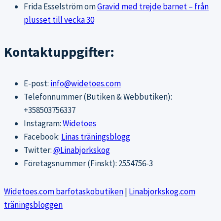
Frida Esselström
om
Gravid med trejde barnet – från
plusset till vecka 30
Kontaktuppgifter:
E-post:
info@widetoes.com
Telefonnummer (Butiken & Webbutiken):
+358503756337
Instagram:
Widetoes
Facebook:
Linas träningsblogg
Twitter:
@Linabjorkskog
Företagsnummer (Finskt): 2554756-3
Widetoes.com barfotaskobutiken
|
Linabjorkskog.com
träningsbloggen