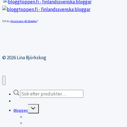
Vill du
Annonsera på bloggen
?
© 2026 Lina Björkskog
Products
search
Webbutiken
Expand
Bloggen
child
menu
Bloggen
Träningsblogg