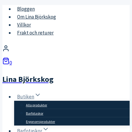
Skip
Bloggen
to
Om Lina Björkskog
content
Villkor
Frakt och returer
0
Lina Björkskog
Butiken
Alla produkter
Barfotaskor
Ergonomiprodukter
Barfotaskor