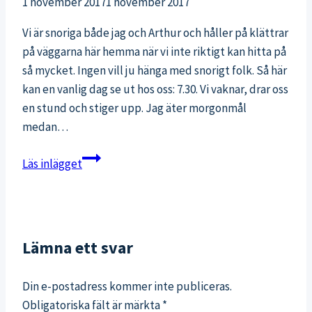
1 november 2017
1 november 2017
Vi är snoriga både jag och Arthur och håller på klättrar
på väggarna här hemma när vi inte riktigt kan hitta på
så mycket. Ingen vill ju hänga med snorigt folk. Så här
kan en vanlig dag se ut hos oss: 7.30. Vi vaknar, drar oss
en stund och stiger upp. Jag äter morgonmål
medan…
En
Läs inlägget
riktigt
vanlig
onsdag
Lämna ett svar
Din e-postadress kommer inte publiceras.
Obligatoriska fält är märkta
*