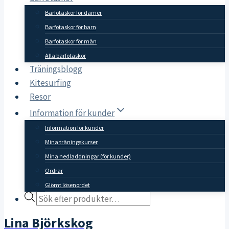
Barfotaskor för damer
Barfotaskor för barn
Barfotaskor för män
Alla barfotaskor
Träningsblogg
Kitesurfing
Resor
Information för kunder
Information för kunder
Mina träningskurser
Mina nedladdningar (för kunder)
Ordrar
Glömt lösenordet
Products
search
Lina Björkskog