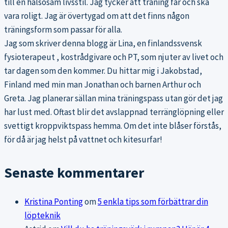
till en hälsosam livsstil. Jag tycker att träning får och ska
vara roligt. Jag är övertygad om att det finns någon
träningsform som passar för alla.
Jag som skriver denna blogg är Lina, en finlandssvensk
fysioterapeut , kostrådgivare och PT, som njuter av livet och
tar dagen som den kommer. Du hittar mig i Jakobstad,
Finland med min man Jonathan och barnen Arthur och
Greta. Jag planerar sällan mina träningspass utan gör det jag
har lust med. Oftast blir det avslappnad terränglöpning eller
svettigt kroppviktspass hemma. Om det inte blåser förstås,
för då är jag helst på vattnet och kitesurfar!
Senaste kommentarer
Kristina Ponting
om
5 enkla tips som förbättrar din
löpteknik