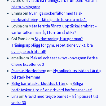
Astrid
om
Vill du ha träningsvärk i rumpan? Här är 4
bästa övningarna
Emma
om
6 vanliga sockerfällor med falsk
marknadsföring – låt dig inte luras du också!
Lovisa
om
Mäta ferritin för att upptäcka järnbrist –
varför tolkar man lågt ferritin så olika?
Gol Pansk
om
Styrketräning: Hur gör man?
Träningsupplägg för gym, repetitioner, vikt, bra
övningar och lite till!
amelia
om
Påsksol och test av syskonvagnen Petite
Chérie Excellence 2
Rasmus Nordenberg
om
Ny onlinekurs i video: Lär dig
bli stark hemma!
Billig barfotasko: Muddus Utter
om
Billiga
barfotaskor: tips på en prisvärd barfotasneaker!
Lina
om
Gravid med trejde barnet – från plusset till
vecka 30