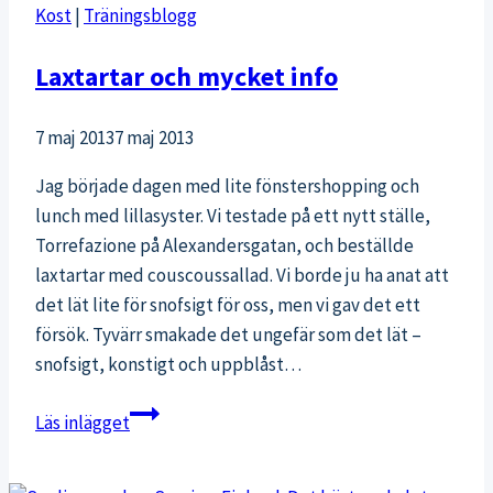
Kost
|
Träningsblogg
Laxtartar och mycket info
7 maj 2013
7 maj 2013
Jag började dagen med lite fönstershopping och
lunch med lillasyster. Vi testade på ett nytt ställe,
Torrefazione på Alexandersgatan, och beställde
laxtartar med couscoussallad. Vi borde ju ha anat att
det lät lite för snofsigt för oss, men vi gav det ett
försök. Tyvärr smakade det ungefär som det lät –
snofsigt, konstigt och uppblåst…
Laxtartar
Läs inlägget
och
mycket