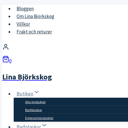
Skip
Bloggen
to
Om Lina Björkskog
content
Villkor
Frakt och returer
0
Lina Björkskog
Butiken
Alla produkter
Barfotaskor
Ergonomiprodukter
Barfotaskor