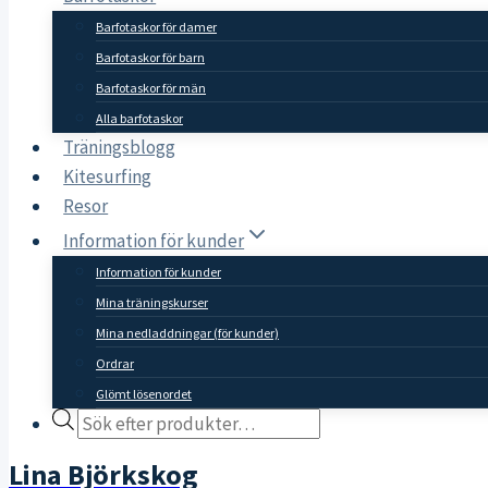
Barfotaskor för damer
Barfotaskor för barn
Barfotaskor för män
Alla barfotaskor
Träningsblogg
Kitesurfing
Resor
Information för kunder
Information för kunder
Mina träningskurser
Mina nedladdningar (för kunder)
Ordrar
Glömt lösenordet
Products
search
Lina Björkskog