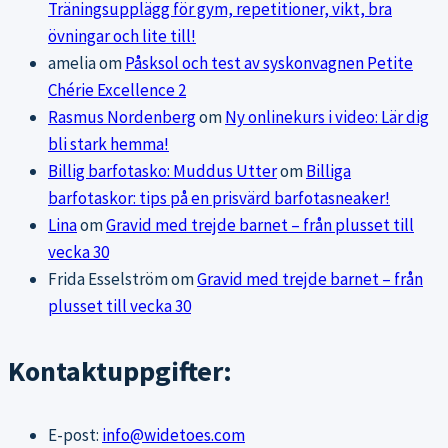
Träningsupplägg för gym, repetitioner, vikt, bra
övningar och lite till!
amelia
om
Påsksol och test av syskonvagnen Petite
Chérie Excellence 2
Rasmus Nordenberg
om
Ny onlinekurs i video: Lär dig
bli stark hemma!
Billig barfotasko: Muddus Utter
om
Billiga
barfotaskor: tips på en prisvärd barfotasneaker!
Lina
om
Gravid med trejde barnet – från plusset till
vecka 30
Frida Esselström
om
Gravid med trejde barnet – från
plusset till vecka 30
Kontaktuppgifter:
E-post:
info@widetoes.com