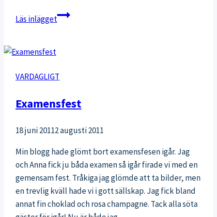
Syskonbarn
Läs inlägget
VARDAGLIGT
Examensfest
18 juni 2011
2 augusti 2011
Min blogg hade glömt bort examensfesen igår. Jag
och Anna fick ju båda examen så igår firade vi med en
gemensam fest. Tråkiga jag glömde att ta bilder, men
en trevlig kväll hade vi i gott sällskap. Jag fick bland
annat fin choklad och rosa champagne. Tack alla söta
gäster för igår! Nu är både jag…