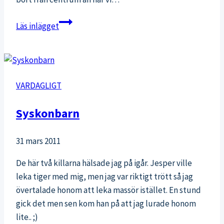
Kommentera
Läs inlägget
på
min
blogg
VARDAGLIGT
Syskonbarn
31 mars 2011
De här två killarna hälsade jag på igår. Jesper ville
leka tiger med mig, men jag var riktigt trött så jag
övertalade honom att leka massör istället. En stund
gick det men sen kom han på att jag lurade honom
lite.. ;)