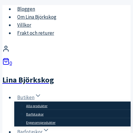
Skip
Bloggen
to
Om Lina Björkskog
content
Villkor
Frakt och returer
0
Lina Björkskog
Butiken
Alla produkter
Barfotaskor
Ergonomiprodukter
Barfotaskor