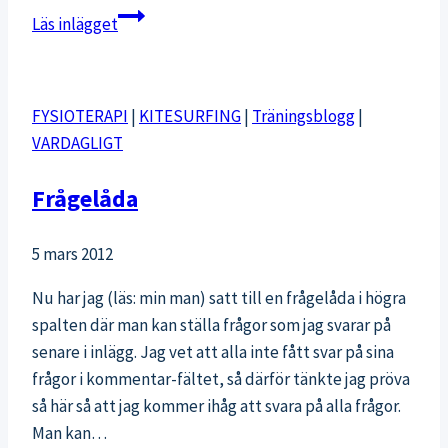
Här
Läs inlägget
och
nu
FYSIOTERAPI
|
KITESURFING
|
Träningsblogg
|
VARDAGLIGT
Frågelåda
5 mars 2012
Nu har jag (läs: min man) satt till en frågelåda i högra
spalten där man kan ställa frågor som jag svarar på
senare i inlägg. Jag vet att alla inte fått svar på sina
frågor i kommentar-fältet, så därför tänkte jag pröva
så här så att jag kommer ihåg att svara på alla frågor.
Man kan…