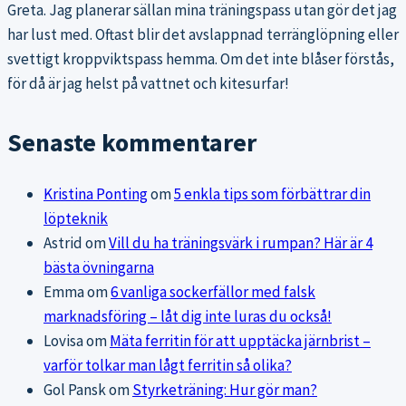
Greta. Jag planerar sällan mina träningspass utan gör det jag
har lust med. Oftast blir det avslappnad terränglöpning eller
svettigt kroppviktspass hemma. Om det inte blåser förstås,
för då är jag helst på vattnet och kitesurfar!
Senaste kommentarer
Kristina Ponting
om
5 enkla tips som förbättrar din
löpteknik
Astrid
om
Vill du ha träningsvärk i rumpan? Här är 4
bästa övningarna
Emma
om
6 vanliga sockerfällor med falsk
marknadsföring – låt dig inte luras du också!
Lovisa
om
Mäta ferritin för att upptäcka järnbrist –
varför tolkar man lågt ferritin så olika?
Gol Pansk
om
Styrketräning: Hur gör man?