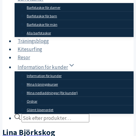
Barfotaskor för damer
Barfotaskor för barn
Barfotaskor för män
Alla barfotaskor
Träningsblogg
Kitesurfing
Resor
Information för kunder
Information för kunder
Mina träningskurser
Mina nedladdningar (för kunder)
Ordrar
Glömt lösenordet
Products
search
Lina Björkskog