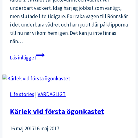
underbart vackert. Idag har jag jobbat som vanligt,
men slutade lite tidigare. For raka vägen till Rönnskär
i det underbara vädret och har njutit där på klipporna
till nu när vi kom hem igen. Det kan ju inte finnas
nån…
Eftermiddagschill
Läs inlägget
Life stories
|
VARDAGLIGT
Kärlek vid första ögonkastet
16 maj 2017
16 maj 2017