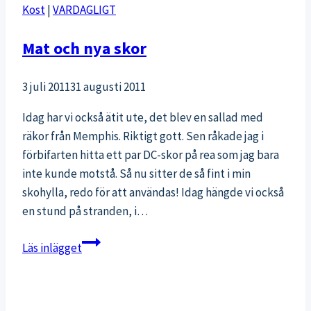
Kost
|
VARDAGLIGT
Mat och nya skor
3 juli 2011
31 augusti 2011
Idag har vi också ätit ute, det blev en sallad med
räkor från Memphis. Riktigt gott. Sen råkade jag i
förbifarten hitta ett par DC-skor på rea som jag bara
inte kunde motstå. Så nu sitter de så fint i min
skohylla, redo för att användas! Idag hängde vi också
en stund på stranden, i…
Mat
Läs inlägget
och
nya
skor