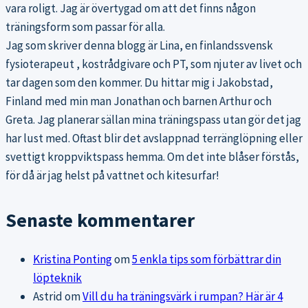
vara roligt. Jag är övertygad om att det finns någon
träningsform som passar för alla.
Jag som skriver denna blogg är Lina, en finlandssvensk
fysioterapeut , kostrådgivare och PT, som njuter av livet och
tar dagen som den kommer. Du hittar mig i Jakobstad,
Finland med min man Jonathan och barnen Arthur och
Greta. Jag planerar sällan mina träningspass utan gör det jag
har lust med. Oftast blir det avslappnad terränglöpning eller
svettigt kroppviktspass hemma. Om det inte blåser förstås,
för då är jag helst på vattnet och kitesurfar!
Senaste kommentarer
Kristina Ponting
om
5 enkla tips som förbättrar din
löpteknik
Astrid
om
Vill du ha träningsvärk i rumpan? Här är 4