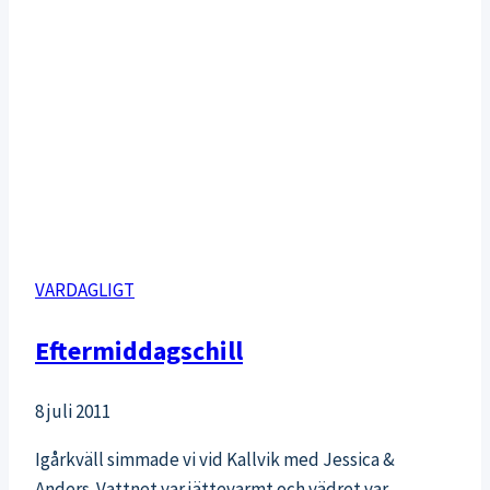
VARDAGLIGT
Eftermiddagschill
8 juli 2011
Igårkväll simmade vi vid Kallvik med Jessica &
Anders. Vattnet var jättevarmt och vädret var