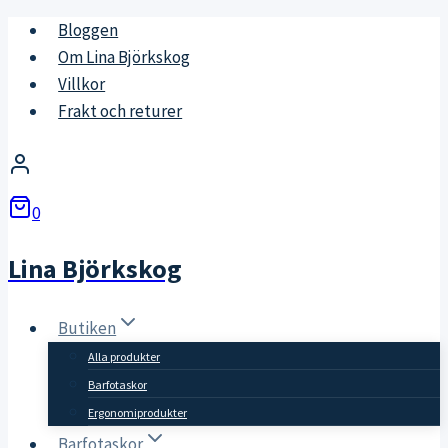
Skip
Bloggen
to
Om Lina Björkskog
content
Villkor
Frakt och returer
0
Lina Björkskog
Butiken
Alla produkter
Barfotaskor
Ergonomiprodukter
Barfotaskor