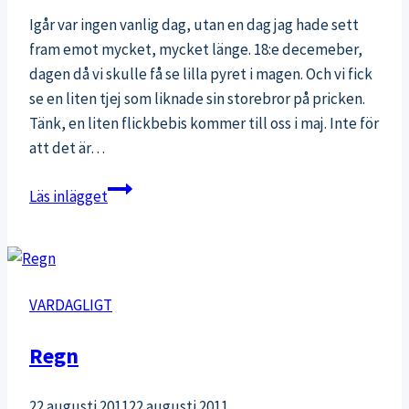
Igår var ingen vanlig dag, utan en dag jag hade sett
fram emot mycket, mycket länge. 18:e decemeber,
dagen då vi skulle få se lilla pyret i magen. Och vi fick
se en liten tjej som liknade sin storebror på pricken.
Tänk, en liten flickbebis kommer till oss i maj. Inte för
att det är…
En
Läs inlägget
liten
rosa
body
VARDAGLIGT
Regn
22 augusti 2011
22 augusti 2011