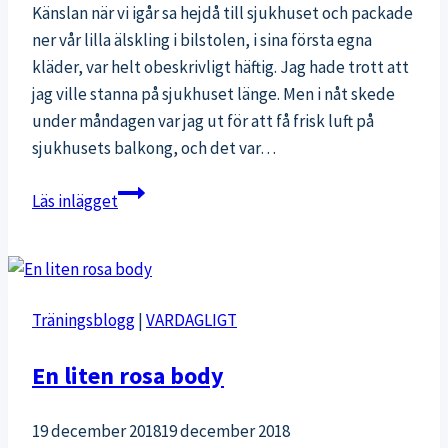
Känslan när vi igår sa hejdå till sjukhuset och packade
ner vår lilla älskling i bilstolen, i sina första egna
kläder, var helt obeskrivligt häftig. Jag hade trott att
jag ville stanna på sjukhuset länge. Men i nåt skede
under måndagen var jag ut för att få frisk luft på
sjukhusets balkong, och det var…
Kärlek
Läs inlägget
vid
första
ögonkastet
Träningsblogg
|
VARDAGLIGT
En liten rosa body
19 december 2018
19 december 2018