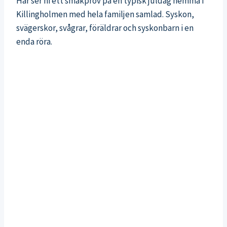
Här ser ni ett smakprov på en typisk juldag hemma i
Killingholmen med hela familjen samlad. Syskon,
svägerskor, svågrar, föräldrar och syskonbarn i en
enda röra.