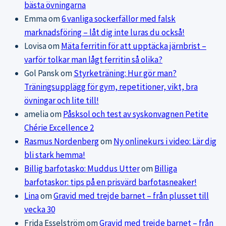
bästa övningarna
Emma
om
6 vanliga sockerfällor med falsk
marknadsföring – låt dig inte luras du också!
Lovisa
om
Mäta ferritin för att upptäcka järnbrist –
varför tolkar man lågt ferritin så olika?
Gol Pansk
om
Styrketräning: Hur gör man?
Träningsupplägg för gym, repetitioner, vikt, bra
övningar och lite till!
amelia
om
Påsksol och test av syskonvagnen Petite
Chérie Excellence 2
Rasmus Nordenberg
om
Ny onlinekurs i video: Lär dig
bli stark hemma!
Billig barfotasko: Muddus Utter
om
Billiga
barfotaskor: tips på en prisvärd barfotasneaker!
Lina
om
Gravid med trejde barnet – från plusset till
vecka 30
Frida Esselström
om
Gravid med trejde barnet – från