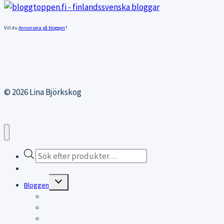
Vill du
Annonsera på bloggen
?
© 2026 Lina Björkskog
Products
search
Webbutiken
Expand
Bloggen
child
menu
Bloggen
Träningsblogg
KITESURFING