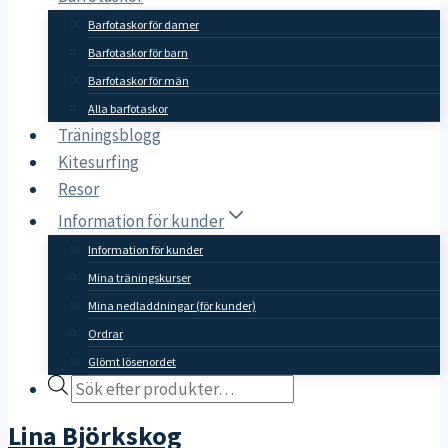
Barfotaskor för damer
Barfotaskor för barn
Barfotaskor för män
Alla barfotaskor
Träningsblogg
Kitesurfing
Resor
Information för kunder
Information för kunder
Mina träningskurser
Mina nedladdningar (för kunder)
Ordrar
Glömt lösenordet
Products
search
Lina Björkskog