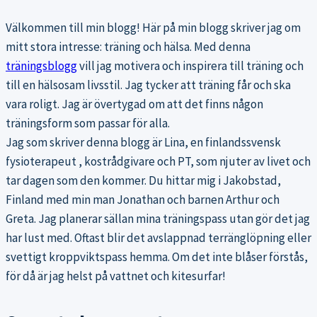
Välkommen till min blogg! Här på min blogg skriver jag om
mitt stora intresse: träning och hälsa. Med denna
träningsblogg
vill jag motivera och inspirera till träning och
till en hälsosam livsstil. Jag tycker att träning får och ska
vara roligt. Jag är övertygad om att det finns någon
träningsform som passar för alla.
Jag som skriver denna blogg är Lina, en finlandssvensk
fysioterapeut , kostrådgivare och PT, som njuter av livet och
tar dagen som den kommer. Du hittar mig i Jakobstad,
Finland med min man Jonathan och barnen Arthur och
Greta. Jag planerar sällan mina träningspass utan gör det jag
har lust med. Oftast blir det avslappnad terränglöpning eller
svettigt kroppviktspass hemma. Om det inte blåser förstås,
för då är jag helst på vattnet och kitesurfar!