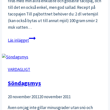
firas med min allra enklaste och godaste tacopaj, och
till det en också enkel, men god sallad. Recept på
tacopajen Till pajbottnet behöver du: 2 dl vetemjöl
(kan också bytas ut till annat mjöl) 100 gram smör 2
msk vatten…
Tacopaj
Läs inlägget
med
sallad
VARDAGLIGT
Söndagsmys
20 november 2011
20 november 2011
Även om jag inte gillar minusgrader utan snö och