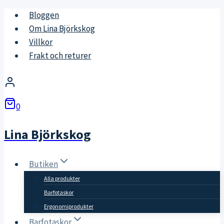
Skip
Bloggen
to
Om Lina Björkskog
content
Villkor
Frakt och returer
0
Lina Björkskog
Butiken
Alla produkter
Barfotaskor
Ergonomiprodukter
Barfotaskor