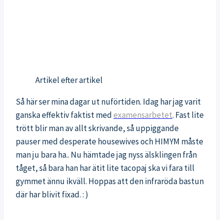
Artikel efter artikel
Så här ser mina dagar ut nuförtiden. Idag har jag varit
ganska effektiv faktist med
examensarbete
t
. Fast lite
trött blir man av allt skrivande, så uppiggande
pauser med desperate housewives och HIMYM måste
man ju bara ha.. Nu hämtade jag nyss älsklingen från
tåget, så bara han har ätit lite tacopaj ska vi fara till
gymmet ännu ikväll. Hoppas att den infraröda bastun
där har blivit fixad. : )