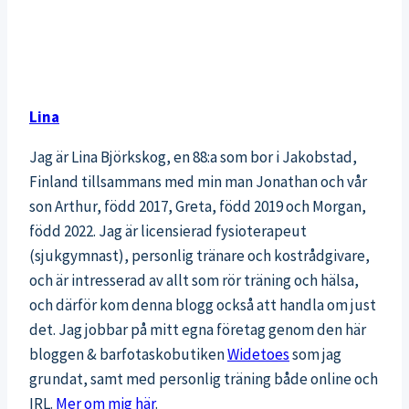
Lina
Jag är Lina Björkskog, en 88:a som bor i Jakobstad,
Finland tillsammans med min man Jonathan och vår
son Arthur, född 2017, Greta, född 2019 och Morgan,
född 2022. Jag är licensierad fysioterapeut
(sjukgymnast), personlig tränare och kostrådgivare,
och är intresserad av allt som rör träning och hälsa,
och därför kom denna blogg också att handla om just
det. Jag jobbar på mitt egna företag genom den här
bloggen & barfotaskobutiken
Widetoes
som jag
grundat, samt med personlig träning både online och
IRL.
Mer om mig här
.