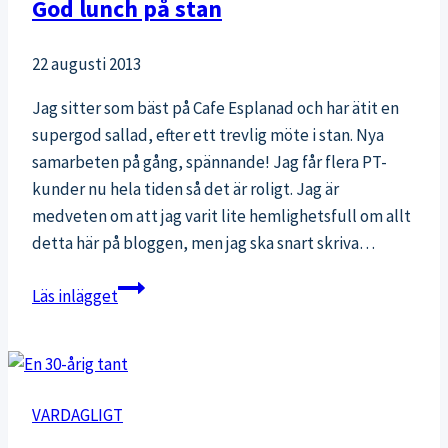
God lunch på stan
löprundor
på
22 augusti 2013
isen
Jag sitter som bäst på Cafe Esplanad och har ätit en
supergod sallad, efter ett trevlig möte i stan. Nya
samarbeten på gång, spännande! Jag får flera PT-
kunder nu hela tiden så det är roligt. Jag är
medveten om att jag varit lite hemlighetsfull om allt
detta här på bloggen, men jag ska snart skriva…
God
Läs inlägget
lunch
på
stan
VARDAGLIGT