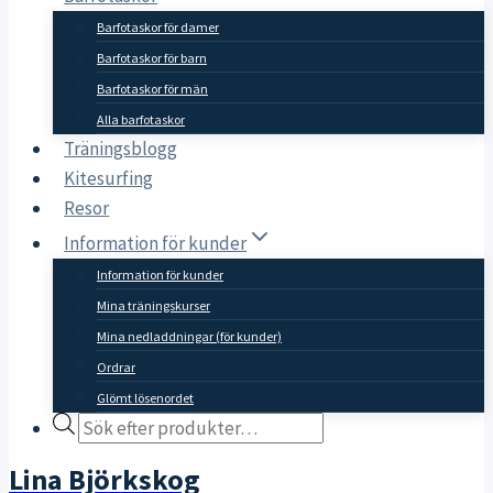
Barfotaskor för damer
Barfotaskor för barn
Barfotaskor för män
Alla barfotaskor
Träningsblogg
Kitesurfing
Resor
Information för kunder
Information för kunder
Mina träningskurser
Mina nedladdningar (för kunder)
Ordrar
Glömt lösenordet
Products
search
Lina Björkskog