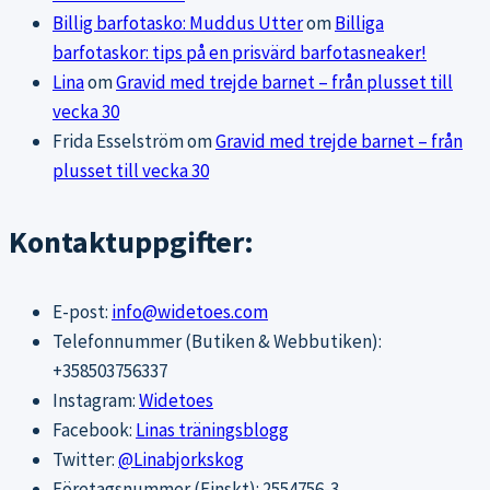
Billig barfotasko: Muddus Utter
om
Billiga
barfotaskor: tips på en prisvärd barfotasneaker!
Lina
om
Gravid med trejde barnet – från plusset till
vecka 30
Frida Esselström
om
Gravid med trejde barnet – från
plusset till vecka 30
Kontaktuppgifter:
E-post:
info@widetoes.com
Telefonnummer (Butiken & Webbutiken):
+358503756337
Instagram:
Widetoes
Facebook:
Linas träningsblogg
Twitter:
@Linabjorkskog
Företagsnummer (Finskt): 2554756-3