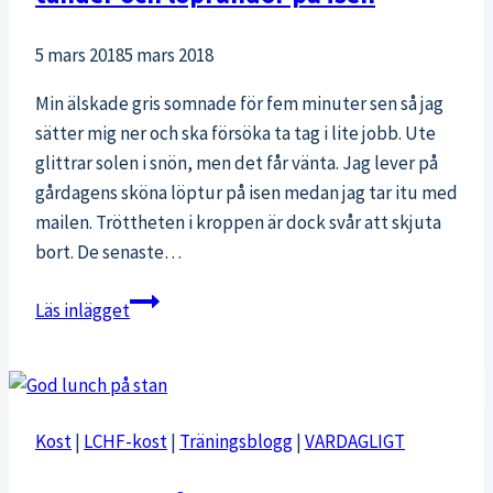
5 mars 2018
5 mars 2018
Min älskade gris somnade för fem minuter sen så jag
sätter mig ner och ska försöka ta tag i lite jobb. Ute
glittrar solen i snön, men det får vänta. Jag lever på
gårdagens sköna löptur på isen medan jag tar itu med
mailen. Tröttheten i kroppen är dock svår att skjuta
bort. De senaste…
Vår
Läs inlägget
renovering,
bebis
som
får
Kost
|
LCHF-kost
|
Träningsblogg
|
VARDAGLIGT
tänder
och