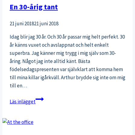
En 30-årig tant
21 juni 2018
21 juni 2018
Idag blir jag 30 år. Och 30 år passar mig helt perfekt. 30
år känns vuxet och avslappnat och helt enkelt
superbra. Jag känner mig trygg i mig själv som 30-
åring. Något jag inte alltid känt. Bästa
födelsedagspresenten var självklart att komma hem
till mina killar igårkväll. Arthur brydde sig inte om mig
till en…
En
Läs inlägget
30-
årig
tant