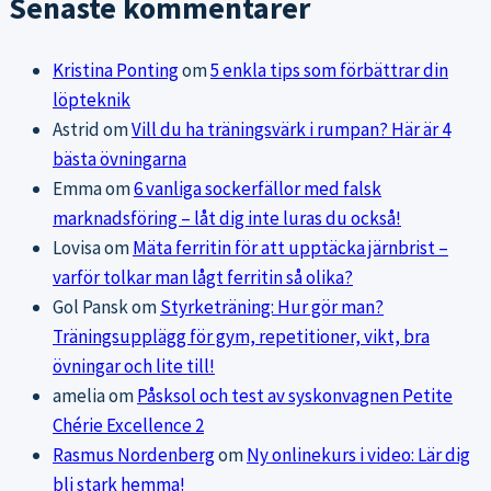
Senaste kommentarer
Kristina Ponting
om
5 enkla tips som förbättrar din
löpteknik
Astrid
om
Vill du ha träningsvärk i rumpan? Här är 4
bästa övningarna
Emma
om
6 vanliga sockerfällor med falsk
marknadsföring – låt dig inte luras du också!
Lovisa
om
Mäta ferritin för att upptäcka järnbrist –
varför tolkar man lågt ferritin så olika?
Gol Pansk
om
Styrketräning: Hur gör man?
Träningsupplägg för gym, repetitioner, vikt, bra
övningar och lite till!
amelia
om
Påsksol och test av syskonvagnen Petite
Chérie Excellence 2
Rasmus Nordenberg
om
Ny onlinekurs i video: Lär dig
bli stark hemma!