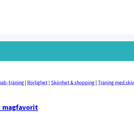
ab-träning
|
Rörlighet
|
Skönhet & shopping
|
Träning med ski
y magfavorit