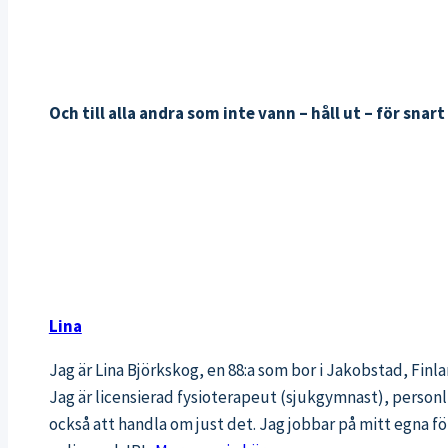
Och till alla andra som inte vann – håll ut – för snar
Lina
Jag är Lina Björkskog, en 88:a som bor i Jakobstad, Fin
Jag är licensierad fysioterapeut (sjukgymnast), personli
också att handla om just det. Jag jobbar på mitt egna