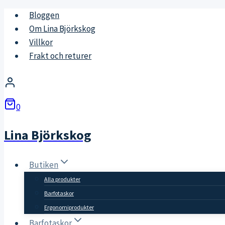
Skip
Bloggen
to
Om Lina Björkskog
content
Villkor
Frakt och returer
0
Lina Björkskog
Butiken
Alla produkter
Barfotaskor
Ergonomiprodukter
Barfotaskor