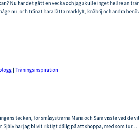
kan? Nu har det gått en vecka och jag skulle inget hellre än tr
rmbåge nu, och tränat bara lätta marklyft, knäböj och andra b
blogg
|
Träningsinspiration
ppingens tecken, för småsystrarna Maria och Sara visste vad de vil
. Själv har jag blivit riktigt dålig på att shoppa, med som tur…