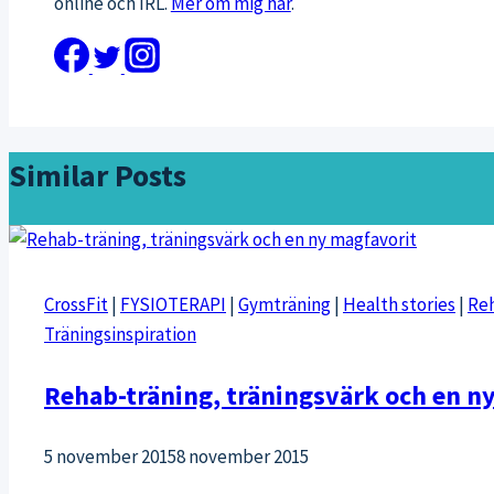
online och IRL.
Mer om mig här
.
Similar Posts
CrossFit
|
FYSIOTERAPI
|
Gymträning
|
Health stories
|
Reh
Träningsinspiration
Rehab-träning, träningsvärk och en n
5 november 2015
8 november 2015