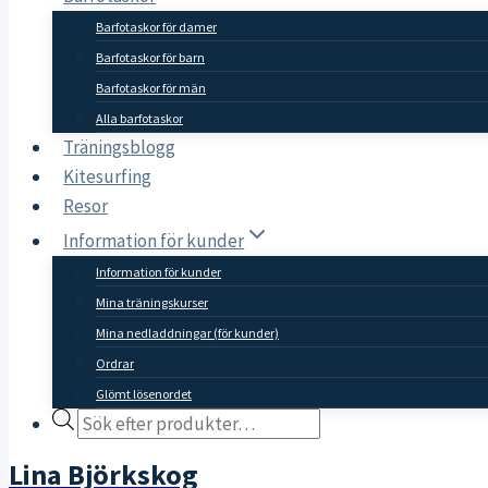
Barfotaskor för damer
Barfotaskor för barn
Barfotaskor för män
Alla barfotaskor
Träningsblogg
Kitesurfing
Resor
Information för kunder
Information för kunder
Mina träningskurser
Mina nedladdningar (för kunder)
Ordrar
Glömt lösenordet
Products
search
Lina Björkskog