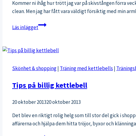
Kommer ni ihåg hur trött jag var på skivstången förra vec
clean. Men jag har fått vara väldigt försiktig med min a
Rehab-
Läs inlägget
träning,
träningsvärk
och
en
ny
Skönhet & shopping
|
Träning med kettlebells
|
Tränings
magfavorit
Tips på billig kettlebell
20 oktober 2013
20 oktober 2013
Det blev en riktigt rolig helg som till stor del gick i sho
affärerna och hjälpa dem hitta tröjor, byxor och klänningar