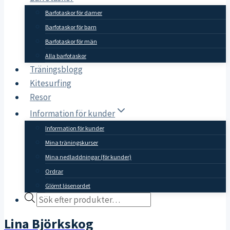
Barfotaskor för damer
Barfotaskor för barn
Barfotaskor för män
Alla barfotaskor
Träningsblogg
Kitesurfing
Resor
Information för kunder
Information för kunder
Mina träningskurser
Mina nedladdningar (för kunder)
Ordrar
Glömt lösenordet
Products
search
Lina Björkskog