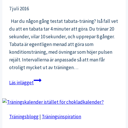
7 juli 2016
Har du någon gång testat tabata-träning? Iså fall vet
du att en tabata tar 4 minuter att göra. Du tränar 20
sekunder, vilar 10 sekunder, och upprepar 8 gånger.
Tabata är egentligen menad att göra som
konditionsträning, med övningar som höjer pulsen
rejält. Intervallerna är anpassade så att man får
otroligt mycket ut av träningen…
Tabata-
Läs inlägget
träning
med
egen
kroppsvikt
Träningsblogg
|
Träningsinspiration
för
kondition