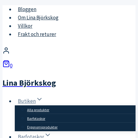
Skip
Bloggen
to
Om Lina Björkskog
content
Villkor
Frakt och returer
0
Lina Björkskog
Butiken
Alla produkter
Barfotaskor
Ergonomiprodukter
Barfotaskor