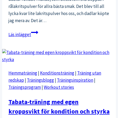
rålakritspulver för allra bästa smak. Det blev till all
lycka kvar lite lakritspulver hos oss, och dadlar köpte
jag mera av. Det är…
Dadlar
Läs inlägget
med
lakritspulver:
Naturligt
lördagsgodis
Hemmaträning
|
Konditionsträning
|
Träning utan
redskap
|
Träningsblogg
|
Träningsinspiration
|
Träningsprogram
|
Workout stories
Tabata-träning med egen
kroppsvikt för kondition och styrka