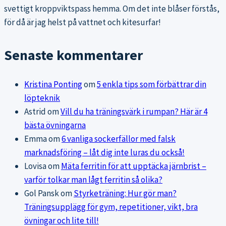
svettigt kroppviktspass hemma. Om det inte blåser förstås,
för då är jag helst på vattnet och kitesurfar!
Senaste kommentarer
Kristina Ponting
om
5 enkla tips som förbättrar din
löpteknik
Astrid
om
Vill du ha träningsvärk i rumpan? Här är 4
bästa övningarna
Emma
om
6 vanliga sockerfällor med falsk
marknadsföring – låt dig inte luras du också!
Lovisa
om
Mäta ferritin för att upptäcka järnbrist –
varför tolkar man lågt ferritin så olika?
Gol Pansk
om
Styrketräning: Hur gör man?
Träningsupplägg för gym, repetitioner, vikt, bra
övningar och lite till!