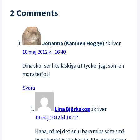
2 Comments
Johanna (Kaninen Hogge)
skriver:
18 maj 2012 kl. 16:40
Dina skor ser lite läskiga ut tycker jag, som en
monsterfot!
Svara
Lina Björkskog
skriver:
19 maj 2012 kl. 00:27
Haha, nånej det är ju bara mina söta små
fivefingers! Fast okej då, lite konstiga ser