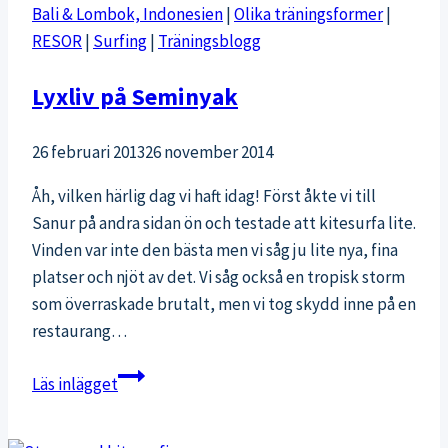
Bali & Lombok, Indonesien
|
Olika träningsformer
|
RESOR
|
Surfing
|
Träningsblogg
Lyxliv på Seminyak
26 februari 2013
26 november 2014
Åh, vilken härlig dag vi haft idag! Först åkte vi till
Sanur på andra sidan ön och testade att kitesurfa lite.
Vinden var inte den bästa men vi såg ju lite nya, fina
platser och njöt av det. Vi såg också en tropisk storm
som överraskade brutalt, men vi tog skydd inne på en
restaurang…
Lyxliv
Läs inlägget
på
Seminyak