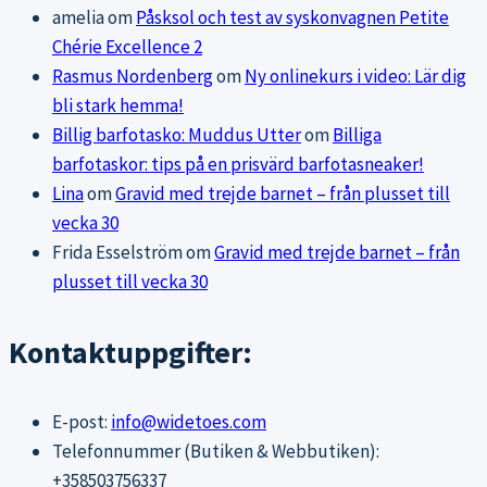
amelia
om
Påsksol och test av syskonvagnen Petite
Chérie Excellence 2
Rasmus Nordenberg
om
Ny onlinekurs i video: Lär dig
bli stark hemma!
Billig barfotasko: Muddus Utter
om
Billiga
barfotaskor: tips på en prisvärd barfotasneaker!
Lina
om
Gravid med trejde barnet – från plusset till
vecka 30
Frida Esselström
om
Gravid med trejde barnet – från
plusset till vecka 30
Kontaktuppgifter:
E-post:
info@widetoes.com
Telefonnummer (Butiken & Webbutiken):
+358503756337