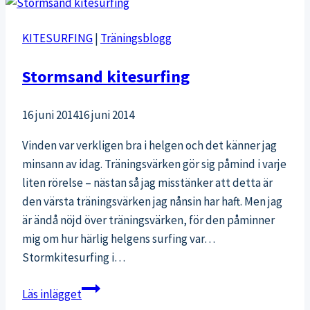
KITESURFING
|
Träningsblogg
Stormsand kitesurfing
16 juni 2014
16 juni 2014
Vinden var verkligen bra i helgen och det känner jag
minsann av idag. Träningsvärken gör sig påmind i varje
liten rörelse – nästan så jag misstänker att detta är
den värsta träningsvärken jag nånsin har haft. Men jag
är ändå nöjd över träningsvärken, för den påminner
mig om hur härlig helgens surfing var…
Stormkitesurfing i…
Stormsand
Läs inlägget
kitesurfing