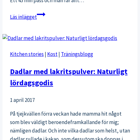
Ett 45 min pass och man får allt…
Förälskad
Läs inlägget
i
rörelse,
förälskad
i
Kitchen stories
|
Kost
|
Träningsblogg
Soma
Move
Dadlar med lakritspulver: Naturligt
lördagsgodis
1 april 2017
På tjejkvällen förra veckan hade mamma hit något
som blev väldigt beroendeframkallande för mig;
nämligen dadlar. Och inte vilka dadlar som helst, utan
dadlar rullade i kakao, som dessutom ska doppas i