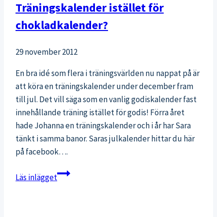
Träningskalender istället för
och
chokladkalender?
styrka
29 november 2012
En bra idé som flera i träningsvärlden nu nappat på är
att köra en träningskalender under december fram
till jul. Det vill säga som en vanlig godiskalender fast
innehållande träning istället för godis! Förra året
hade Johanna en träningskalender och i år har Sara
tänkt i samma banor. Saras julkalender hittar du här
på facebook….
Träningskalender
Läs inlägget
istället
för
chokladkalender?