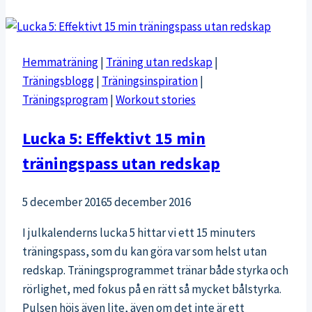
höjer
immunförsvaret:
zink
Hemmaträning
|
Träning utan redskap
|
och
Träningsblogg
|
Träningsinspiration
|
esberitox
Träningsprogram
|
Workout stories
Lucka 5: Effektivt 15 min
träningspass utan redskap
5 december 2016
5 december 2016
I julkalenderns lucka 5 hittar vi ett 15 minuters
träningspass, som du kan göra var som helst utan
redskap. Träningsprogrammet tränar både styrka och
rörlighet, med fokus på en rätt så mycket bålstyrka.
Pulsen höjs även lite, även om det inte är ett