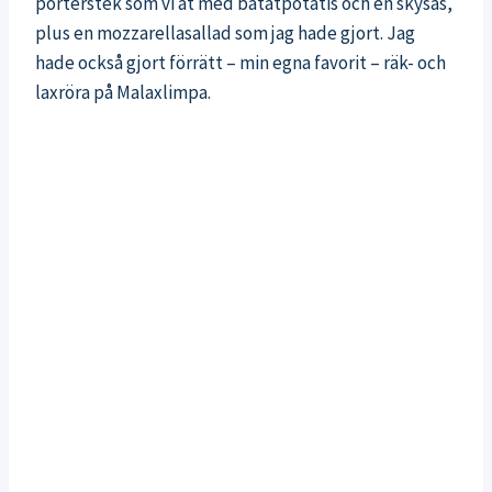
porterstek som vi åt med batatpotatis och en skysås,
plus en mozzarellasallad som jag hade gjort. Jag
hade också gjort förrätt – min egna favorit – räk- och
laxröra på Malaxlimpa.