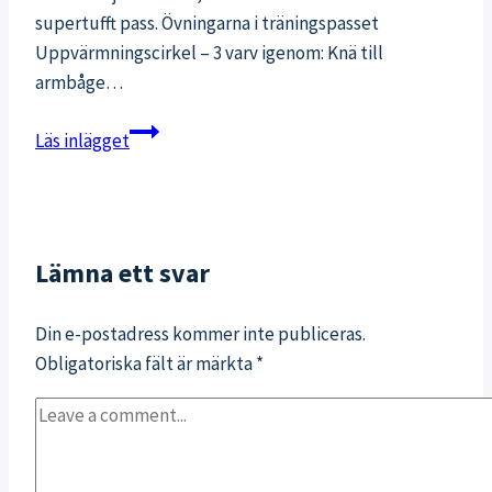
supertufft pass. Övningarna i träningspasset
Uppvärmningscirkel – 3 varv igenom: Knä till
armbåge…
Lucka
Läs inlägget
5:
Effektivt
15
min
Lämna ett svar
träningspass
utan
Din e-postadress kommer inte publiceras.
redskap
Obligatoriska fält är märkta
*