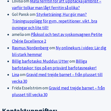
Lovisa
om
Mäta ferritin för att upptäcka järnbrist –
varför tolkar man lågt ferritin så olika?
Gol Pansk
om
Styrketräning: Hur gör man?
Träningsupplägg för gym, repetitioner, vikt, bra
övningar och lite till!
amelia
om
Påsksol och test av syskonvagnen Petite
Chérie Excellence 2
Rasmus Nordenberg
om
Ny onlinekurs i video: Lär dig
bli stark hemma!
Billig barfotasko: Muddus Utter
om
Billiga
barfotaskor: tips på en prisvärd barfotasneaker!
Lina
om
Gravid med trejde barnet – från plusset till
vecka 30
Frida Esselström
om
Gravid med trejde barnet – från
plusset till vecka 30
Kontaktuppgifter: