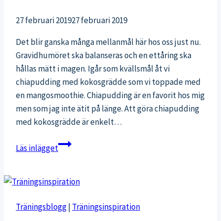
27 februari 2019
27 februari 2019
Det blir ganska många mellanmål här hos oss just nu.
Gravidhumöret ska balanseras och en ettåring ska
hållas mätt i magen. Igår som kvällsmål åt vi
chiapudding med kokosgrädde som vi toppade med
en mangosmoothie. Chiapudding är en favorit hos mig
men som jag inte ätit på länge. Att göra chiapudding
med kokosgrädde är enkelt…
Chiapudding
Läs inlägget
med
kokosgrädde
och
mangosmoothie
Träningsblogg
|
Träningsinspiration