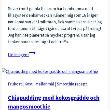
Sover i mitt gamla flickrum här hemhemma med
lillasyster denhär veckan. Känner mig som 16 år igen
när Jonathan var i militären, fick samma känsla när jag
förde honom till tåget igår och sa att vi ses på fredag!
Jag har inte planerat så mycket program, utan jag
tänker bara ta det lugnt och träffa…
Hemhemma
Läs inlägget
i
Österbotten
Frukost
|
Kost
|
Mellanmål
|
Smoothie recept
Chiapudding med kokosgrädde och
mangosmoothie