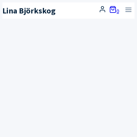
Skip
Lina Björkskog
0
to
content