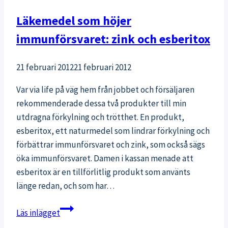
Läkemedel som höjer
immunförsvaret: zink och esberitox
21 februari 2012
21 februari 2012
Var via life på väg hem från jobbet och försäljaren
rekommenderade dessa två produkter till min
utdragna förkylning och trötthet. En produkt,
esberitox, ett naturmedel som lindrar förkylning och
förbättrar immunförsvaret och zink, som också sägs
öka immunförsvaret. Damen i kassan menade att
esberitox är en tillförlitlig produkt som använts
länge redan, och som har…
Läkemedel
Läs inlägget
som