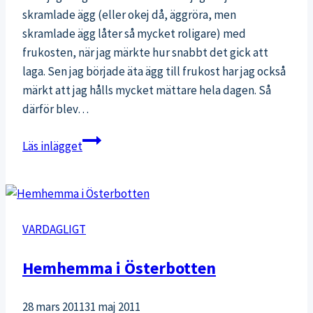
skramlade ägg (eller okej då, äggröra, men
skramlade ägg låter så mycket roligare) med
frukosten, när jag märkte hur snabbt det gick att
laga. Sen jag började äta ägg till frukost har jag också
märkt att jag hålls mycket mättare hela dagen. Så
därför blev…
Ett
Läs inlägget
ägg
om
dagen
VARDAGLIGT
Hemhemma i Österbotten
28 mars 2011
31 maj 2011