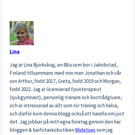
Lina
Jag är Lina Björkskog, en 88:a som bor i Jakobstad,
Finland tillsammans med min man Jonathan och vår
son Arthur, född 2017, Greta, född 2019 och Morgan,
född 2022. Jag är licensierad fysioterapeut
(sjukgymnast), personlig tränare och kostrådgivare,
och är intresserad av allt som rör träning och hälsa,
och därför kom denna blogg också att handla om just
det. Jag jobbar på mitt egna företag genom den här
bloggen & barfotaskobutiken
Widetoes
som jag