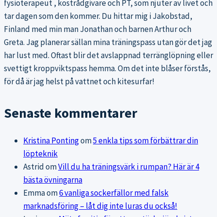
fysioterapeut , kostrådgivare och PT, som njuter av livet och
tar dagen som den kommer. Du hittar mig i Jakobstad,
Finland med min man Jonathan och barnen Arthur och
Greta. Jag planerar sällan mina träningspass utan gör det jag
har lust med. Oftast blir det avslappnad terränglöpning eller
svettigt kroppviktspass hemma. Om det inte blåser förstås,
för då är jag helst på vattnet och kitesurfar!
Senaste kommentarer
Kristina Ponting
om
5 enkla tips som förbättrar din
löpteknik
Astrid
om
Vill du ha träningsvärk i rumpan? Här är 4
bästa övningarna
Emma
om
6 vanliga sockerfällor med falsk
marknadsföring – låt dig inte luras du också!