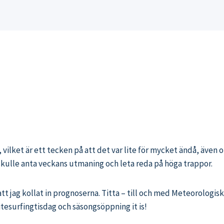
, vilket är ett tecken på att det var lite för mycket ändå, även o
 skulle anta veckans utmaning och leta reda på höga trappor.
t jag kollat in prognoserna. Titta – till och med Meteorologiska
itesurfingtisdag och säsongsöppning it is!