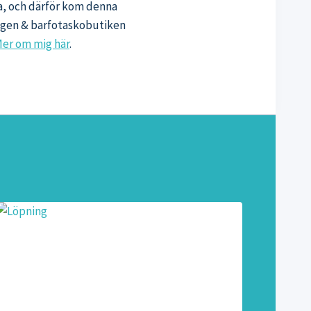
sa, och därför kom denna
oggen & barfotaskobutiken
er om mig här
.