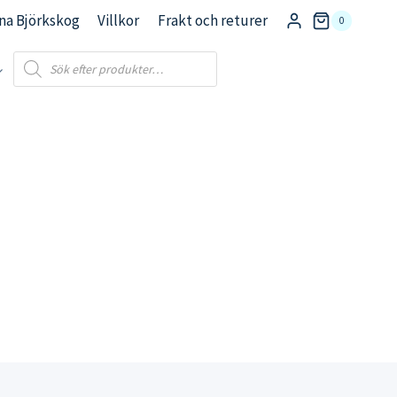
na Björkskog
Villkor
Frakt och returer
0
Products
search