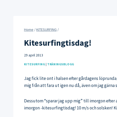
Home
/
KITESURFING
/
Kitesurfingtisdag!
29 april 2013
KITESURFING
|
TRÄNINGSBLOGG
Jag fick lite ont i halsen efter gårdagens löprunda
mig från att fara ut igen nu då, även om jag gärna
Dessutom “sparar jag upp mig” till imorgon efter at
imorgon -kitesurfingtisdag! 10 m/s och solsken! K