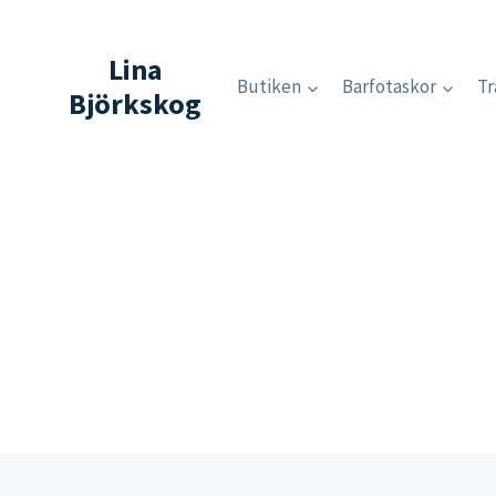
Skip
to
Lina
content
Butiken
Barfotaskor
Tr
Björkskog