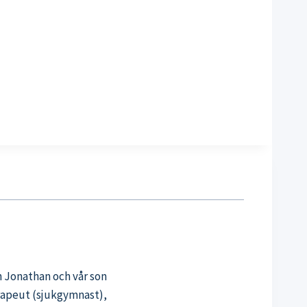
n Jonathan och vår son
erapeut (sjukgymnast),