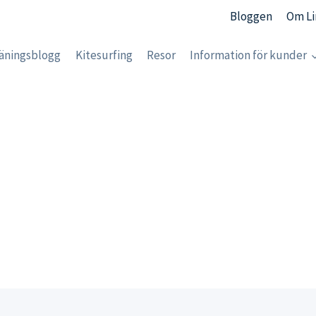
Bloggen
Om Li
äningsblogg
Kitesurfing
Resor
Information för kunder