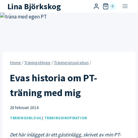
Skip
Lina Björkskog
0
to
content
Home
/
Träningsblogg
/
Träningsinspiration
/
Evas historia om PT-
träning med mig
28 februari 2014
TRÄNINGSBLOGG
|
TRÄNINGSINSPIRATION
Det här inlägget är ett gästinlägg, skrivet av min PT-