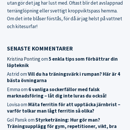
utan gör det jag har lust med. Oftast blir det avslappnad
terränglöpning eller svettigt kroppviktspass hemma.
Om det inte blåser förstås, för då är jag helst på vattnet
och kitesurfar!
SENASTE KOMMENTARER
Kristina Ponting
om
5 enkla tips som förbättrar din
löpteknik
Astrid
om
Vill du ha träningsvärk i rumpan? Här är 4
bästa övningarna
Emma
om
6 vanliga sockerfällor med falsk
marknadsföring – låt dig inte luras du också!
Lovisa
om
Mäta ferritin för att upptäcka järnbrist –
varför tolkar man lågt ferritin så olika?
Gol Pansk
om
Styrketräning: Hur gör man?
Träningsupplägg för gym, repetitioner, vikt, bra