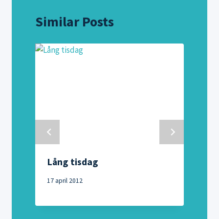
Similar Posts
Lång tisdag
17 april 2012
9