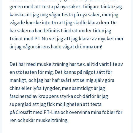
ger en mod att testa på nya saker. Tidigare tänkte jag
kanske att jag nog vågar testa på nya saker, men jag
vågade kanske inte tro att jag skulle klara dem. De
här sakerna har definitivt ändrat under tiden jag
tränat med PT. Nu vet jag att jag klarar av mycket mer
än jag någonsin ens hade vågat drömma om!
Det här med muskelträning har t.ex. alltid varit lite av
en stötesten för mig. Det känns på något sätt för
manligt, och jag har haft svårt att se mig själv göra
chins eller lyfta tyngder, men samtidigt är jag
fascinerad av kroppens styrka och därför är jag
superglad att jag fick möjligheten att testa
på Crossfit med PT-Lina och övervinna mina fobier för
ren och skär muskelträning.