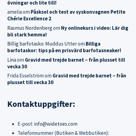
övningar och lite till!
amelia
om
Påsksol och test av syskonvagnen Petite
Chérie Excellence 2
Rasmus Nordenberg
om
Ny onlinekurs i video: Lär dig
bli stark hemma!
Billig barfotasko: Muddus Utter
om
Billiga
barfotaskor: tips på en prisvärd barfotasneaker!
Lina
om
Gravid med trejde barnet – från plusset till
vecka 30
Frida Esselström
om
Gravid med trejde barnet – från
plusset till vecka 30
Kontaktuppgifter:
E-post:
info@widetoes.com
Telefonnummer (Butiken & Webbutiken):