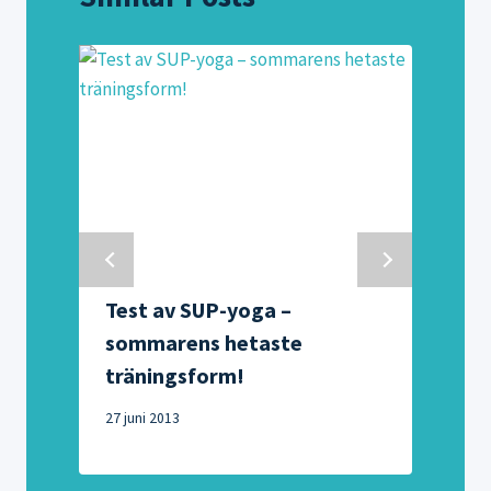
Test av SUP-yoga –
sommarens hetaste
9
träningsform!
27 juni 2013