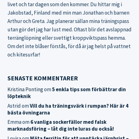
livet och tar dagen som den kommer. Du hittar mig i
Jakobstad, Finland med min man Jonathan och barnen
Arthur och Greta. Jag planerar sällan mina träningspass
utan gör det jag har lust med. Oftast blir det avslappnad
terränglöpning eller svettigt kroppviktspass hemma.
Om det inte blåser förstås, för då är jag helst på vattnet
och kitesurfar!
SENASTE KOMMENTARER
Kristina Ponting
om
5 enkla tips som förbättrar din
löpteknik
Astrid
om
Vill du ha träningsvärk i rumpan? Här är 4
bästa övningarna
Emma
om
6 vanliga sockerfällor med falsk
marknadsföring – låt dig inte luras du också!
Lovisa
om
Mäta ferritin för att upptäcka järnbrist –