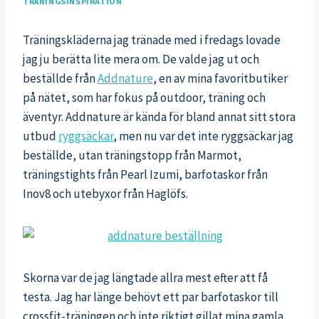
TRÄNINGSINSPIRATION
Träningskläderna jag tränade med i fredags lovade
jag ju berätta lite mera om. De valde jag ut och
beställde från
Addnature
, en av mina favoritbutiker
på nätet, som har fokus på outdoor, träning och
äventyr. Addnature är kända för bland annat sitt stora
utbud
ryggsäckar
, men nu var det inte ryggsäckar jag
beställde, utan träningstopp från Marmot,
träningstights från Pearl Izumi, barfotaskor från
Inov8 och utebyxor från Haglöfs.
Skorna var de jag längtade allra mest efter att få
testa. Jag har länge behövt ett par barfotaskor till
crossfit-träningen och inte riktigt gillat mina gamla.