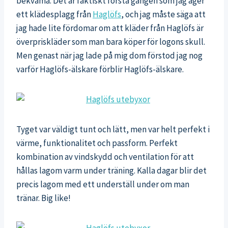
bekväma. Det är faktiskt första gången som jag äger
ett klädesplagg från
Haglöfs
, och jag måste säga att
jag hade lite fördomar om att kläder från Haglöfs är
överpriskläder som man bara köper för logons skull.
Men genast när jag lade på mig dom förstod jag nog
varför Haglöfs-älskare förblir Haglöfs-älskare.
Tyget var väldigt tunt och lätt, men var helt perfekt i
värme, funktionalitet och passform. Perfekt
kombination av vindskydd och ventilation för att
hållas lagom varm under träning. Kalla dagar blir det
precis lagom med ett underställ under om man
tränar. Big like!