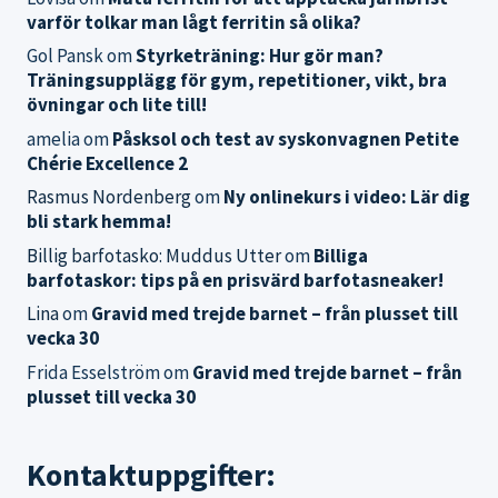
varför tolkar man lågt ferritin så olika?
Gol Pansk
om
Styrketräning: Hur gör man?
Träningsupplägg för gym, repetitioner, vikt, bra
övningar och lite till!
amelia
om
Påsksol och test av syskonvagnen Petite
Chérie Excellence 2
Rasmus Nordenberg
om
Ny onlinekurs i video: Lär dig
bli stark hemma!
Billig barfotasko: Muddus Utter
om
Billiga
barfotaskor: tips på en prisvärd barfotasneaker!
Lina
om
Gravid med trejde barnet – från plusset till
vecka 30
Frida Esselström
om
Gravid med trejde barnet – från
plusset till vecka 30
Kontaktuppgifter: