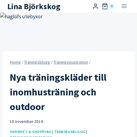
Skip
Lina Björkskog
0
to
content
Home
/
Träningsblogg
/
Träningsinspiration
/
Nya träningskläder till
inomhusträning och
outdoor
10 november 2014
SKÖNHET & SHOPPING
|
TRÄNINGSBLOGG
|