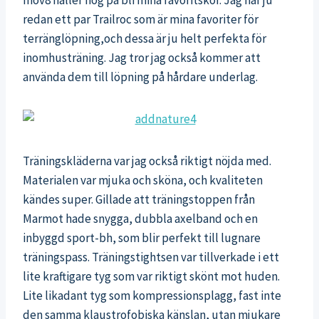
Inov8 håller nog på bli mina favoritskor. Jag har ju
redan ett par Trailroc som är mina favoriter för
terränglöpning,och dessa är ju helt perfekta för
inomhusträning. Jag tror jag också kommer att
använda dem till löpning på hårdare underlag.
Träningskläderna var jag också riktigt nöjda med.
Materialen var mjuka och sköna, och kvaliteten
kändes super. Gillade att träningstoppen från
Marmot hade snygga, dubbla axelband och en
inbyggd sport-bh, som blir perfekt till lugnare
träningspass. Träningstightsen var tillverkade i ett
lite kraftigare tyg som var riktigt skönt mot huden.
Lite likadant tyg som kompressionsplagg, fast inte
den samma klaustrofobiska känslan, utan mjukare