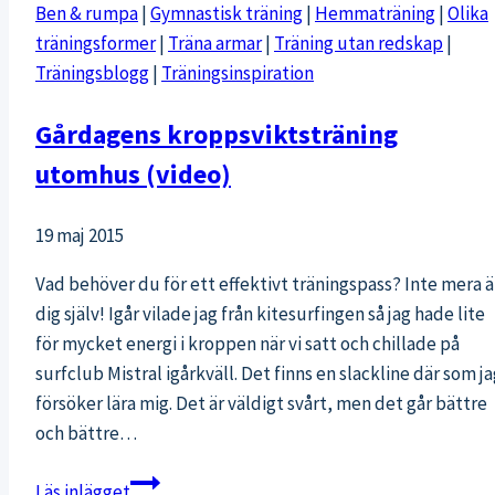
Ben & rumpa
|
Gymnastisk träning
|
Hemmaträning
|
Olika
träningsformer
|
Träna armar
|
Träning utan redskap
|
Träningsblogg
|
Träningsinspiration
Gårdagens kroppsviktsträning
utomhus (video)
19 maj 2015
Vad behöver du för ett effektivt träningspass? Inte mera 
dig själv! Igår vilade jag från kitesurfingen så jag hade lite
för mycket energi i kroppen när vi satt och chillade på
surfclub Mistral igårkväll. Det finns en slackline där som j
försöker lära mig. Det är väldigt svårt, men det går bättre
och bättre…
Gårdagens
Läs inlägget