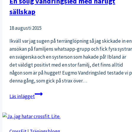
En solig vandringsled med härligt
sällskap
18 augusti 2015
Ikväll var jag sugen på terränglöpning så jag skickade in en
ansökan på familjens whatsapp-grupp och fick fyra systrar
en svägerska och en systerson som hakade på! Ibland är
det väldigt positivt med en stor familj, det finns alltid
någon som är på hugget! Eugmo Vandringsled testade vi 
denna gång, som gick på strax över…
En
Läs inlägget
solig
vandringsled
med
härligt
CrossFit
|
Träningsblogg