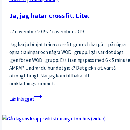
sällskap
Ja, jag hatar crossfit. Lite.
27 november 2019
27 november 2019
Jag har ju börjat träna crossfit igen och har gått på några
egna träningar och några WOD i grupp. Igår var det dags
igen för en WOD i grupp. Ett träningspass med 6 x 5 minute
AMRAP. Undrar du hur det gick? Det gick skit. Var så
otroligt tungt. När jag kom tillbaka till
omklädningsrummet…
Ja,
Läs inlägget
jag
hatar
crossfit.
Lite.