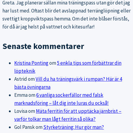
Greta. Jag planerar sällan mina träningspass utan gör det jag
har lust med. Oftast blir det avslappnad terränglöpning eller
svettigt kroppviktspass hemma. Om det inte blåser förstås,
för då är jag helst på vattnet och kitesurfar!
Senaste kommentarer
Kristina Ponting
om
5 enkla tips som förbättrar din
löpteknik
Astrid
om
Vill du ha träningsvärk i rumpan? Här är 4
bästa övningarna
Emma
om
6 vanliga sockerfällor med falsk
marknadsföring – låt dig inte luras du också!
Lovisa
om
Mäta ferritin för att upptäcka järnbrist –
varför tolkar man lågt ferritin så olika?
Gol Pansk
om
Styrketräning: Hur gör man?