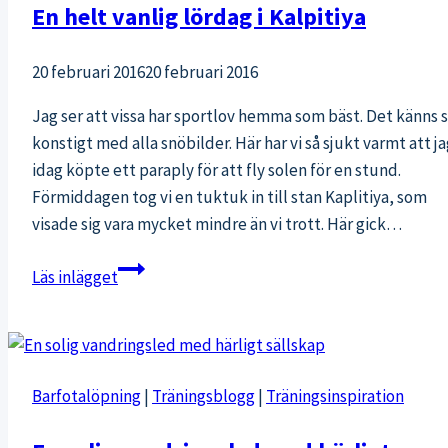
En helt vanlig lördag i Kalpitiya
20 februari 2016
20 februari 2016
Jag ser att vissa har sportlov hemma som bäst. Det känns 
konstigt med alla snöbilder. Här har vi så sjukt varmt att j
idag köpte ett paraply för att fly solen för en stund.
Förmiddagen tog vi en tuktuk in till stan Kaplitiya, som
visade sig vara mycket mindre än vi trott. Här gick…
En
Läs inlägget
helt
vanlig
lördag
i
Barfotalöpning
|
Träningsblogg
|
Träningsinspiration
Kalpitiya