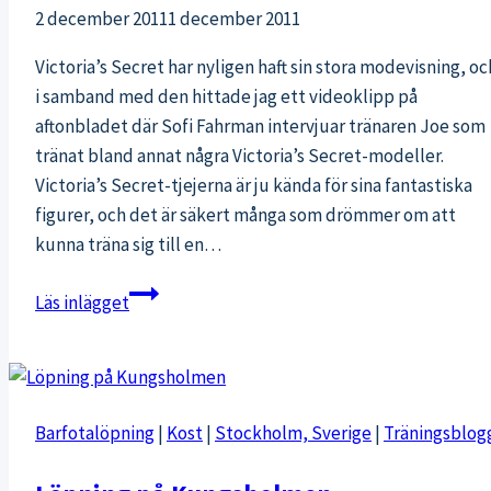
2 december 2011
1 december 2011
Victoria’s Secret har nyligen haft sin stora modevisning, oc
i samband med den hittade jag ett videoklipp på
aftonbladet där Sofi Fahrman intervjuar tränaren Joe som
tränat bland annat några Victoria’s Secret-modeller.
Victoria’s Secret-tjejerna är ju kända för sina fantastiska
figurer, och det är säkert många som drömmer om att
kunna träna sig till en…
Träna
Läs inlägget
som
Victoria’s
Secret-
modellerna
Barfotalöpning
|
Kost
|
Stockholm, Sverige
|
Träningsblog