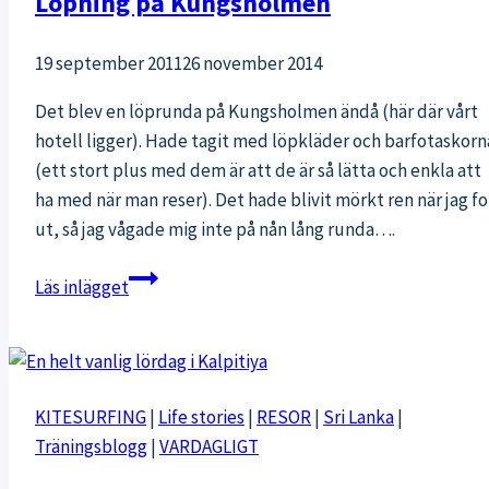
Löpning på Kungsholmen
19 september 2011
26 november 2014
Det blev en löprunda på Kungsholmen ändå (här där vårt
hotell ligger). Hade tagit med löpkläder och barfotaskorn
(ett stort plus med dem är att de är så lätta och enkla att
ha med när man reser). Det hade blivit mörkt ren när jag fo
ut, så jag vågade mig inte på nån lång runda….
Löpning
Läs inlägget
på
Kungsholmen
KITESURFING
|
Life stories
|
RESOR
|
Sri Lanka
|
Träningsblogg
|
VARDAGLIGT