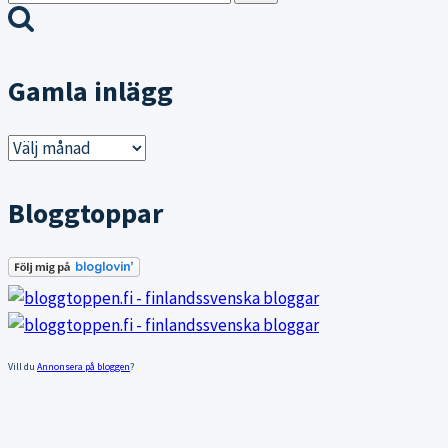
efter:
Gamla inlägg
Gamla
inlägg
Bloggtoppar
Vill du
Annonsera på bloggen
?