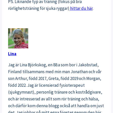
PS. Liknande typ av träning (fokus på bra
rörlighetsträning för sjuka ryggar)
hittar du här
.
Lina
Jag är Lina Björkskog, en 88:a som bor i Jakobstad,
Finland tillsammans med min man Jonathan och vår
son Arthur, född 2017, Greta, född 2019 och Morgan,
född 2022. Jag är licensierad fysioterapeut
(sjukgymnast), personlig tränare och kostrådgivare,
och är intresserad av allt som rör träning och hälsa,
och därför kom denna blogg också att handla om just
det. Jag jobbar på mitt egna företag genom den här