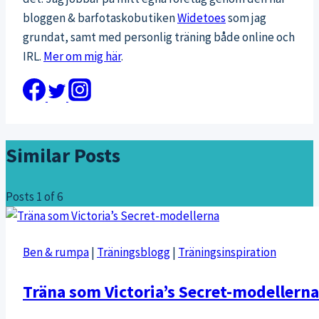
bloggen & barfotaskobutiken
Widetoes
som jag
grundat, samt med personlig träning både online och
IRL.
Mer om mig här
.
Similar Posts
Posts
1
of 6
Ben & rumpa
|
Träningsblogg
|
Träningsinspiration
Träna som Victoria’s Secret-modellerna