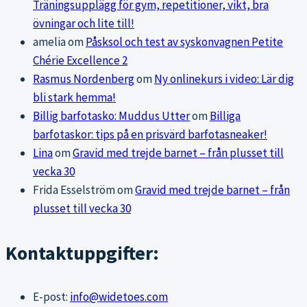
Träningsupplägg för gym, repetitioner, vikt, bra
övningar och lite till!
amelia
om
Påsksol och test av syskonvagnen Petite
Chérie Excellence 2
Rasmus Nordenberg
om
Ny onlinekurs i video: Lär dig
bli stark hemma!
Billig barfotasko: Muddus Utter
om
Billiga
barfotaskor: tips på en prisvärd barfotasneaker!
Lina
om
Gravid med trejde barnet – från plusset till
vecka 30
Frida Esselström
om
Gravid med trejde barnet – från
plusset till vecka 30
Kontaktuppgifter:
E-post:
info@widetoes.com