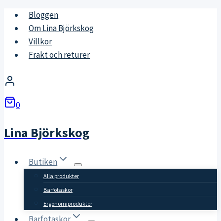
Skip
Bloggen
to
Om Lina Björkskog
content
Villkor
Frakt och returer
0
Lina Björkskog
Butiken
Alla produkter
Barfotaskor
Ergonomiprodukter
Barfotaskor