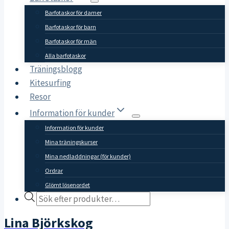
Barfotaskor för damer
Barfotaskor för barn
Barfotaskor för män
Alla barfotaskor
Träningsblogg
Kitesurfing
Resor
Information för kunder
Information för kunder
Mina träningskurser
Mina nedladdningar (för kunder)
Ordrar
Glömt lösenordet
Products
search
Lina Björkskog