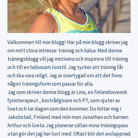
Välkommen till min blogg! Här på min blogg skriver jag
om mitt stora intresse: träning och hälsa. Med denna
träningsblogg
vill jag motivera och inspirera till träning
och till en hälsosam livsstil. Jag tycker att träning får
och ska vara roligt. Jag är övertygad om att det finns
någon träningsform som passar för alla.
Jag som skriver denna blogg är Lina, en finlandssvensk
fysioterapeut , kostrådgivare och PT, som njuter av
livet och tar dagen som den kommer. Du hittar mig i
Jakobstad, Finland med min man Jonathan och barnen
Arthur och Greta. Jag planerar sällan mina träningspass
utan gör det jag har lust med. Oftast blir det avslappnad