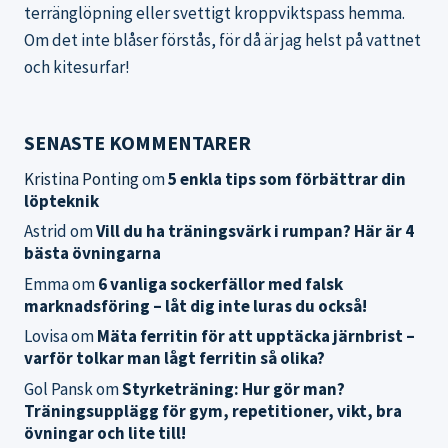
terränglöpning eller svettigt kroppviktspass hemma.
Om det inte blåser förstås, för då är jag helst på vattnet
och kitesurfar!
SENASTE KOMMENTARER
Kristina Ponting
om
5 enkla tips som förbättrar din
löpteknik
Astrid
om
Vill du ha träningsvärk i rumpan? Här är 4
bästa övningarna
Emma
om
6 vanliga sockerfällor med falsk
marknadsföring – låt dig inte luras du också!
Lovisa
om
Mäta ferritin för att upptäcka järnbrist –
varför tolkar man lågt ferritin så olika?
Gol Pansk
om
Styrketräning: Hur gör man?
Träningsupplägg för gym, repetitioner, vikt, bra
övningar och lite till!