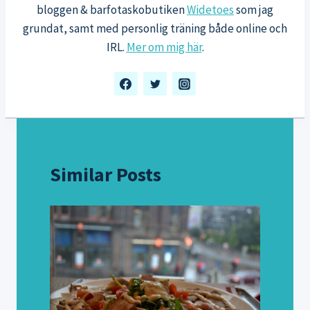
bloggen & barfotaskobutiken
Widetoes
som jag
grundat, samt med personlig träning både online och
IRL.
Mer om mig här
.
Similar Posts