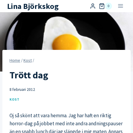
Skip
Lina Björkskog
0
to
content
Home
/
Kost
/
Trött dag
8 februari 2012
KOST
Oj så skönt att vara hemma. Jag har haft en riktig
horror-dag på jobbet med inte andra andningspauser
än en snabb lunch där jag slängde i mig maten. Annars