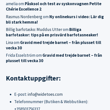
amelia
om
Påsksol och test av syskonvagnen Petite
Chérie Excellence 2
Rasmus Nordenberg
om
Ny onlinekurs i video: Lär dig
bli stark hemma!
Billig barfotasko: Muddus Utter
om
Billiga
barfotaskor: tips på en prisvärd barfotasneaker!
Lina
om
Gravid med trejde barnet – från plusset till
vecka 30
Frida Esselström
om
Gravid med trejde barnet – från
plusset till vecka 30
Kontaktuppgifter:
E-post:
info@widetoes.com
Telefonnummer (Butiken & Webbutiken):
+358503756337