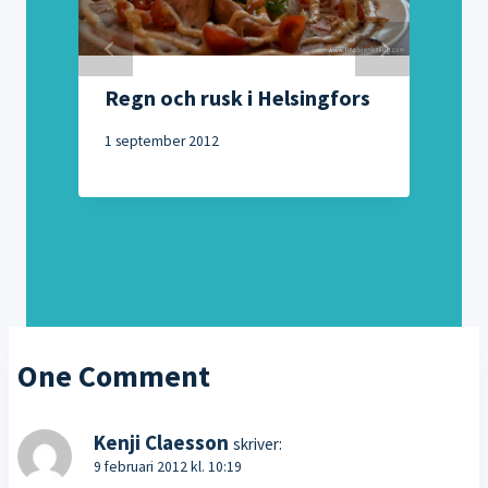
Regn och rusk i Helsingfors
u
1 september 2012
2
One Comment
Kenji Claesson
skriver:
9 februari 2012 kl. 10:19