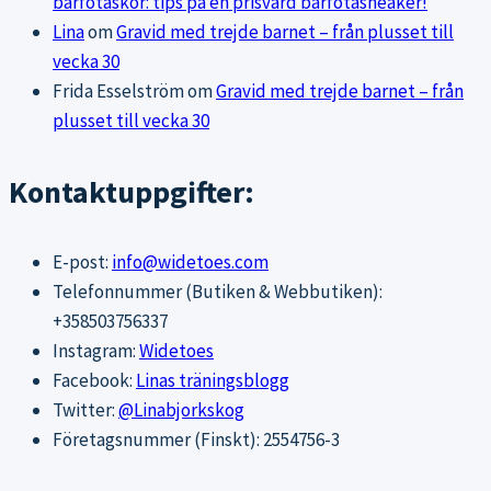
barfotaskor: tips på en prisvärd barfotasneaker!
Lina
om
Gravid med trejde barnet – från plusset till
vecka 30
Frida Esselström
om
Gravid med trejde barnet – från
plusset till vecka 30
Kontaktuppgifter:
E-post:
info@widetoes.com
Telefonnummer (Butiken & Webbutiken):
+358503756337
Instagram:
Widetoes
Facebook:
Linas träningsblogg
Twitter:
@Linabjorkskog
Företagsnummer (Finskt): 2554756-3