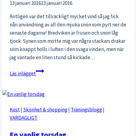
13 januari 2016
13 januari 2016
Äntligen var det tillräckligt mycket vind så jag fick
nån användning av all den mjuka snön som pyrt ner de
senaste dagarna! Bredviken är frusen och snön låg
tjock. Synen som mötte mig var några stackars drakar
som knappt hölls i luften i den svaga vinden, men när
jag väntade en liten stund så kickade…
Bra
Läs inlägget
start
på
snowkite-
säsongen
Kost
|
Skönhet & shopping
|
Träningsblogg
|
VARDAGLIGT
En vanlig torsdag