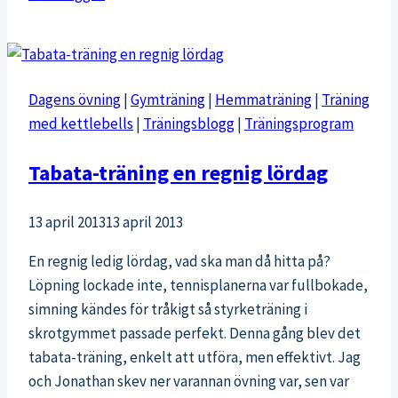
&
skador:
Ett
enkelt
Dagens övning
|
Gymträning
|
Hemmaträning
|
Träning
tips
med kettlebells
|
Träningsblogg
|
Träningsprogram
för
att
Tabata-träning en regnig lördag
slippa
skador
13 april 2013
13 april 2013
vid
löpning
En regnig ledig lördag, vad ska man då hitta på?
Löpning lockade inte, tennisplanerna var fullbokade,
simning kändes för tråkigt så styrketräning i
skrotgymmet passade perfekt. Denna gång blev det
tabata-träning, enkelt att utföra, men effektivt. Jag
och Jonathan skev ner varannan övning var, sen var