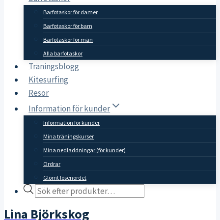
Barfotaskor för damer
Barfotaskor för barn
Barfotaskor för män
Alla barfotaskor
Träningsblogg
Kitesurfing
Resor
Information för kunder
Information för kunder
Mina träningskurser
Mina nedladdningar (för kunder)
Ordrar
Glömt lösenordet
Products
search
Lina Björkskog