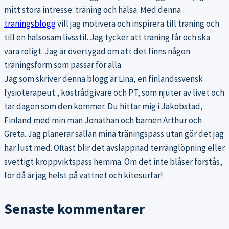
mitt stora intresse: träning och hälsa. Med denna
träningsblogg
vill jag motivera och inspirera till träning och
till en hälsosam livsstil. Jag tycker att träning får och ska
vara roligt. Jag är övertygad om att det finns någon
träningsform som passar för alla.
Jag som skriver denna blogg är Lina, en finlandssvensk
fysioterapeut , kostrådgivare och PT, som njuter av livet och
tar dagen som den kommer. Du hittar mig i Jakobstad,
Finland med min man Jonathan och barnen Arthur och
Greta. Jag planerar sällan mina träningspass utan gör det jag
har lust med. Oftast blir det avslappnad terränglöpning eller
svettigt kroppviktspass hemma. Om det inte blåser förstås,
för då är jag helst på vattnet och kitesurfar!
Senaste kommentarer