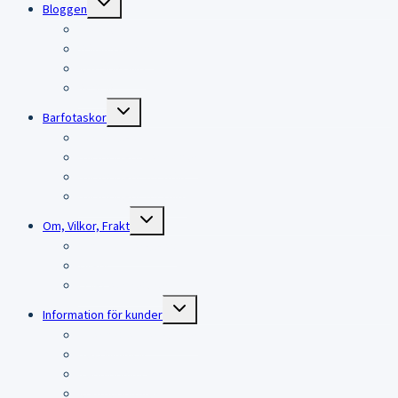
Bloggen
child
menu
Bloggen
Träningsblogg
KITESURFING
RESOR
Expand
Barfotaskor
child
menu
Barfotaskor
Barfotaskor för damer
Barfotaskor för män
Barfotaskor för barn
Expand
Om, Vilkor, Frakt
child
menu
Om Lina Björkskog
Villkor
Frakt och returer
Expand
Information för kunder
child
menu
Information för kunder
Beställningar
Nedladdningar
Kontouppgifter