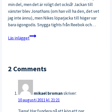
min del, men det är roligt det också! Jackan till
vänster blev Jonathans (om han vill ha den, det vet
jag inte ännu), men Nikes löparjacka till höger var
bara ögongodis. Snygga tights från Reebok och…
Ögongodis
Läs inlägget
på
stan
2 Comments
mikael broman
skriver:
10 augusti 2011 kl. 21:21
Tjena! Har fundera på att köp ett par