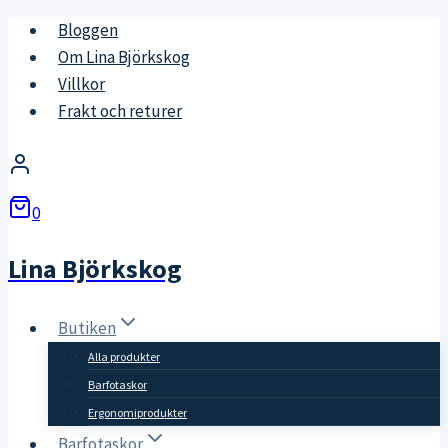
Skip
Bloggen
to
Om Lina Björkskog
content
Villkor
Frakt och returer
0
Lina Björkskog
Butiken
Alla produkter
Barfotaskor
Ergonomiprodukter
Barfotaskor