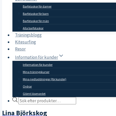
Barfotaskor för damer
Barfotaskor för barn
Barfotaskor för män
Alla barfotaskor
Träningsblogg
Kitesurfing
Resor
Information för kunder
Information för kunder
Mina träningskurser
Mina nedladdningar (för kunder)
Ordrar
Glömt lösenordet
Products
search
Lina Björkskog