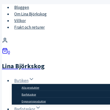
Skip
Bloggen
to
Om Lina Björkskog
content
Villkor
Frakt och returer
0
Lina Björkskog
Butiken
Alla produkter
Barfotaskor
Ergonomiprodukter
Barfotaskor