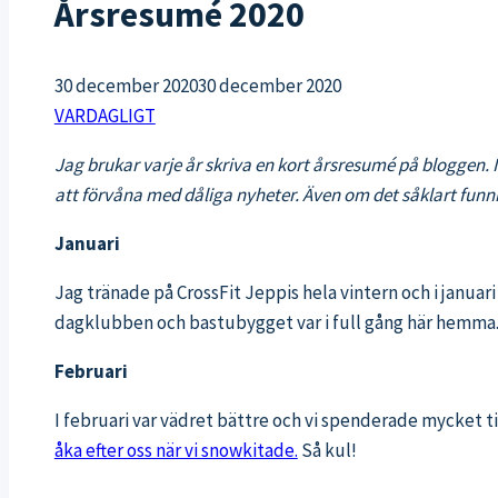
Årsresumé 2020
30 december 2020
30 december 2020
VARDAGLIGT
Jag brukar varje år skriva en kort årsresumé på bloggen. I
att förvåna med dåliga nyheter. Även om det såklart funnit
Januari
Jag tränade på CrossFit Jeppis hela vintern och i januari
dagklubben och bastubygget var i full gång här hemma
Februari
I februari var vädret bättre och vi spenderade mycket ti
åka efter oss när vi snowkitade.
Så kul!