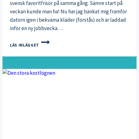
svensk favoritfrisör på samma gång. Sämre start på
veckan kunde man ha! Nu har jag bänkat mig framför
datorn igen i bekväma kläder (förstås) och är laddad
inför en ny jobbvecka….
NY
LÄS INLÄGGET
VECKA
OCH
NYTT
HÅR