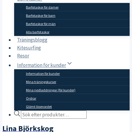
Barfotaskor för damer
Barfotaskor för barn
Barfotaskor för män
Alla barfotaskor
Träningsblogg
Kitesurfing
Resor
Information för kunder
Information för kunder
Mina träningskurser
Mina nedladdningar (för kunder)
Ordrar
Glömt lösenordet
Products
search
Lina Björkskog