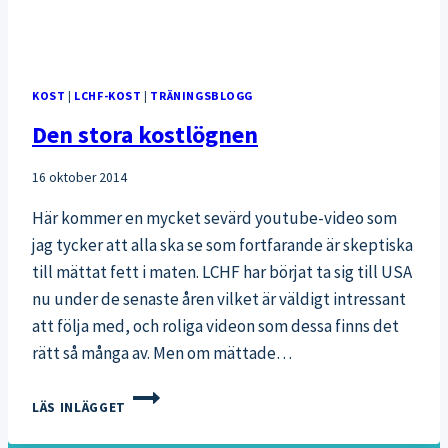
KOST
|
LCHF-KOST
|
TRÄNINGSBLOGG
Den stora kostlögnen
16 oktober 2014
Här kommer en mycket sevärd youtube-video som
jag tycker att alla ska se som fortfarande är skeptiska
till mättat fett i maten. LCHF har börjat ta sig till USA
nu under de senaste åren vilket är väldigt intressant
att följa med, och roliga videon som dessa finns det
rätt så många av. Men om mättade…
DEN
LÄS INLÄGGET
STORA
KOSTLÖGNEN