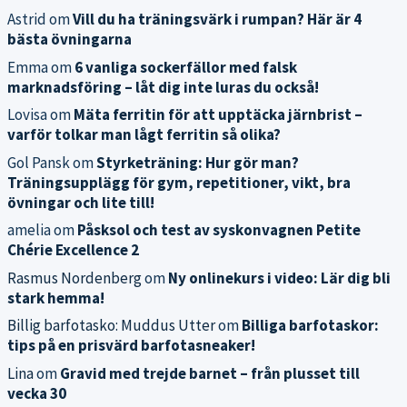
Astrid
om
Vill du ha träningsvärk i rumpan? Här är 4
bästa övningarna
Emma
om
6 vanliga sockerfällor med falsk
marknadsföring – låt dig inte luras du också!
Lovisa
om
Mäta ferritin för att upptäcka järnbrist –
varför tolkar man lågt ferritin så olika?
Gol Pansk
om
Styrketräning: Hur gör man?
Träningsupplägg för gym, repetitioner, vikt, bra
övningar och lite till!
amelia
om
Påsksol och test av syskonvagnen Petite
Chérie Excellence 2
Rasmus Nordenberg
om
Ny onlinekurs i video: Lär dig bli
stark hemma!
Billig barfotasko: Muddus Utter
om
Billiga barfotaskor:
tips på en prisvärd barfotasneaker!
Lina
om
Gravid med trejde barnet – från plusset till
vecka 30