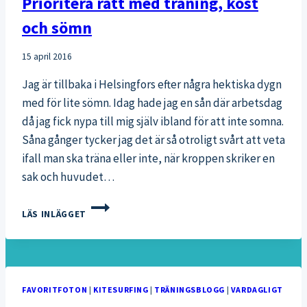
Prioritera rätt med träning, kost
och sömn
15 april 2016
Jag är tillbaka i Helsingfors efter några hektiska dygn
med för lite sömn. Idag hade jag en sån där arbetsdag
då jag fick nypa till mig själv ibland för att inte somna.
Såna gånger tycker jag det är så otroligt svårt att veta
ifall man ska träna eller inte, när kroppen skriker en
sak och huvudet…
PRIORITERA
LÄS INLÄGGET
RÄTT
MED
TRÄNING,
KOST
OCH
FAVORITFOTON
|
KITESURFING
|
TRÄNINGSBLOGG
|
VARDAGLIGT
SÖMN