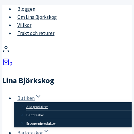
Skip
Bloggen
to
Om Lina Björkskog
content
Villkor
Frakt och returer
0
Lina Björkskog
Butiken
Alla produkter
Barfotaskor
Ergonomiprodukter
Barfotaskor