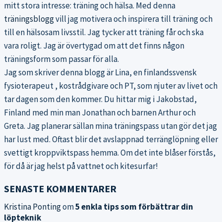
mitt stora intresse: träning och hälsa. Med denna
träningsblogg
vill jag motivera och inspirera till träning och
till en hälsosam livsstil. Jag tycker att träning får och ska
vara roligt. Jag är övertygad om att det finns någon
träningsform som passar för alla.
Jag som skriver denna blogg är Lina, en finlandssvensk
fysioterapeut , kostrådgivare och PT, som njuter av livet och
tar dagen som den kommer. Du hittar mig i Jakobstad,
Finland med min man Jonathan och barnen Arthur och
Greta. Jag planerar sällan mina träningspass utan gör det jag
har lust med. Oftast blir det avslappnad terränglöpning eller
svettigt kroppviktspass hemma. Om det inte blåser förstås,
för då är jag helst på vattnet och kitesurfar!
SENASTE KOMMENTARER
Kristina Ponting
om
5 enkla tips som förbättrar din
löpteknik