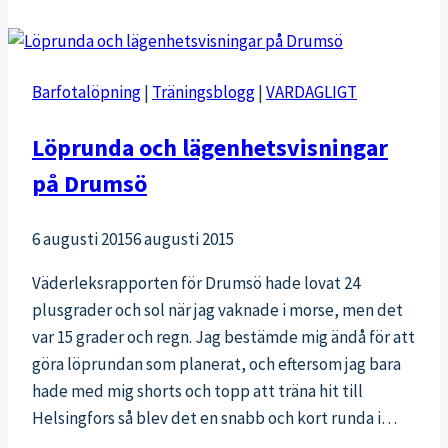
rätt
löparskor
för
Barfotalöpning
|
Träningsblogg
|
VARDAGLIGT
nybörjare
Löprunda och lägenhetsvisningar
på Drumsö
6 augusti 2015
6 augusti 2015
Väderleksrapporten för Drumsö hade lovat 24
plusgrader och sol när jag vaknade i morse, men det
var 15 grader och regn. Jag bestämde mig ändå för att
göra löprundan som planerat, och eftersom jag bara
hade med mig shorts och topp att träna hit till
Helsingfors så blev det en snabb och kort runda i…