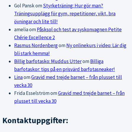
Gol Pansk
om
Styrketräning: Hur gör man?
Träningsupplägg för gym, repetitioner, vikt, bra
övningar och lite till!
amelia
om
Påsksol och test av syskonvagnen Petite
Chérie Excellence 2
Rasmus Nordenberg
om
Ny onlinekurs i video: Lär dig
bli stark hemma!
Billig barfotasko: Muddus Utter
om
Billiga
barfotaskor: tips på en prisvärd barfotasneaker!
Lina
om
Gravid med trejde barnet – från plusset till
vecka 30
Frida Esselström
om
Gravid med trejde barnet – från
plusset till vecka 30
Kontaktuppgifter: