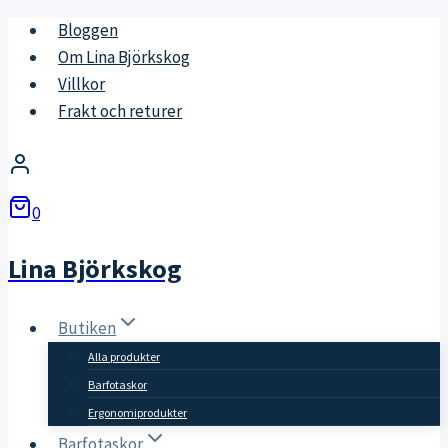
Skip
Bloggen
to
Om Lina Björkskog
content
Villkor
Frakt och returer
0
Lina Björkskog
Butiken
Alla produkter
Barfotaskor
Ergonomiprodukter
Barfotaskor