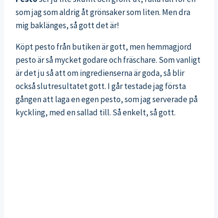
som jag som aldrig åt grönsaker som liten. Men dra
mig baklänges, så gott det är!
Köpt pesto från butiken är gott, men hemmagjord
pesto är så mycket godare och fräschare. Som vanligt
är det ju så att om ingredienserna är goda, så blir
också slutresultatet gott. I går testade jag första
gången att laga en egen pesto, som jag serverade på
kyckling, med en sallad till. Så enkelt, så gott.