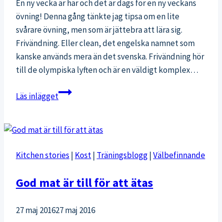
En ny vecka är här och det är dags för en ny veckans
övning! Denna gång tänkte jag tipsa om en lite
svårare övning, men som är jättebra att lära sig.
Frivändning. Eller clean, det engelska namnet som
kanske används mera än det svenska. Frivändning hör
till de olympiska lyften och är en väldigt komplex…
Veckans
Läs inlägget
övning:
Frivändning
+
dagens
Kitchen stories
|
Kost
|
Träningsblogg
|
Välbefinnande
träningspass
från
God mat är till för att ätas
CFL
27 maj 2016
27 maj 2016