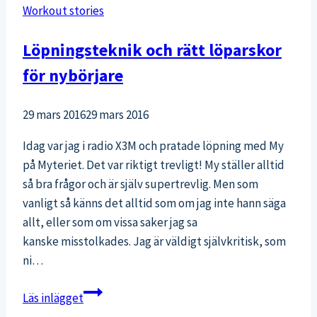
Workout stories
Löpningsteknik och rätt löparskor
för nybörjare
29 mars 2016
29 mars 2016
Idag var jag i radio X3M och pratade löpning med My
på Myteriet. Det var riktigt trevligt! My ställer alltid
så bra frågor och är själv supertrevlig. Men som
vanligt så känns det alltid som om jag inte hann säga
allt, eller som om vissa saker jag sa
kanske misstolkades. Jag är väldigt självkritisk, som
ni…
Löpningsteknik
Läs inlägget
och