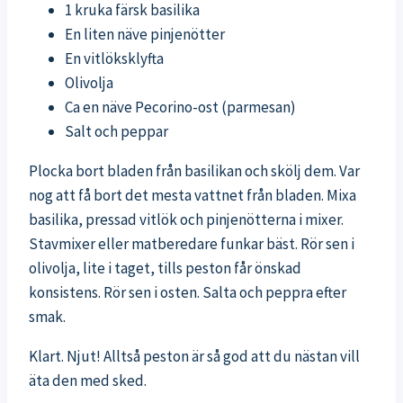
1 kruka färsk basilika
En liten näve pinjenötter
En vitlöksklyfta
Olivolja
Ca en näve Pecorino-ost (parmesan)
Salt och peppar
Plocka bort bladen från basilikan och skölj dem. Var
nog att få bort det mesta vattnet från bladen. Mixa
basilika, pressad vitlök och pinjenötterna i mixer.
Stavmixer eller matberedare funkar bäst. Rör sen i
olivolja, lite i taget, tills peston får önskad
konsistens. Rör sen i osten. Salta och peppra efter
smak.
Klart. Njut! Alltså peston är så god att du nästan vill
äta den med sked.