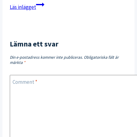
Löprunda
Läs inlägget
och
lägenhetsvisningar
på
Drumsö
Lämna ett svar
Din e-postadress kommer inte publiceras.
Obligatoriska fält är
märkta
*
Comment
*