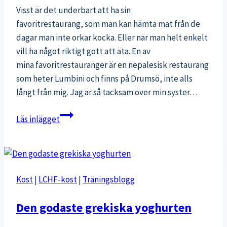
Visst är det underbart att ha sin
favoritrestaurang, som man kan hämta mat från de
dagar man inte orkar kocka. Eller när man helt enkelt
vill ha något riktigt gott att äta. En av
mina favoritrestauranger är en nepalesisk restaurang
som heter Lumbini och finns på Drumsö, inte alls
långt från mig. Jag är så tacksam över min syster…
God
Läs inlägget
mat
är
till
för
Kost
|
LCHF-kost
|
Träningsblogg
att
ätas
Den godaste grekiska yoghurten