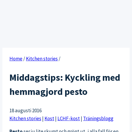
Home
/
Kitchen stories
/
Middagstips: Kyckling med
hemmagjord pesto
18 augusti 2016
Kitchen stories
|
Kost
|
LCHF-kost
|
Träningsblogg
Pesto
ser ju lite skumt och grönt ut, i alla fall för en