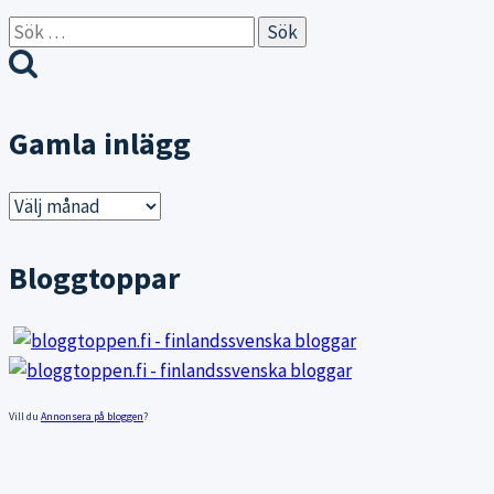
Sök
efter:
Gamla inlägg
Gamla
inlägg
Bloggtoppar
Vill du
Annonsera på bloggen
?