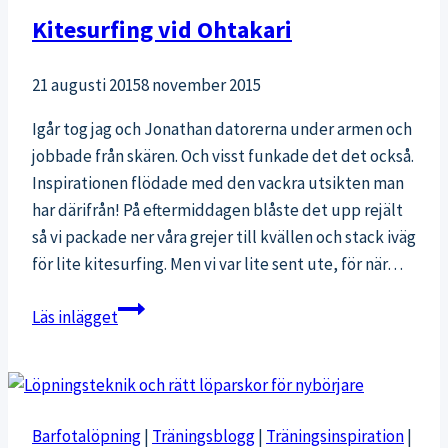
Kitesurfing vid Ohtakari
21 augusti 2015
8 november 2015
Igår tog jag och Jonathan datorerna under armen och
jobbade från skären. Och visst funkade det det också.
Inspirationen flödade med den vackra utsikten man
har därifrån! På eftermiddagen blåste det upp rejält
så vi packade ner våra grejer till kvällen och stack iväg
för lite kitesurfing. Men vi var lite sent ute, för när…
Kitesurfing
Läs inlägget
vid
Ohtakari
Barfotalöpning
|
Träningsblogg
|
Träningsinspiration
|