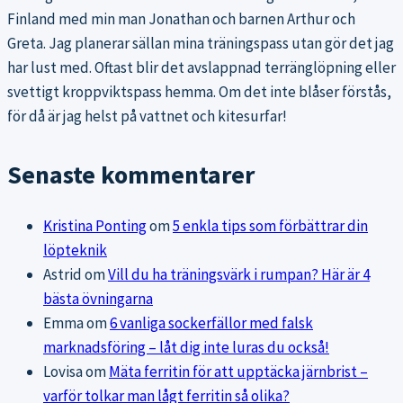
Finland med min man Jonathan och barnen Arthur och
Greta. Jag planerar sällan mina träningspass utan gör det jag
har lust med. Oftast blir det avslappnad terränglöpning eller
svettigt kroppviktspass hemma. Om det inte blåser förstås,
för då är jag helst på vattnet och kitesurfar!
Senaste kommentarer
Kristina Ponting
om
5 enkla tips som förbättrar din
löpteknik
Astrid
om
Vill du ha träningsvärk i rumpan? Här är 4
bästa övningarna
Emma
om
6 vanliga sockerfällor med falsk
marknadsföring – låt dig inte luras du också!
Lovisa
om
Mäta ferritin för att upptäcka järnbrist –
varför tolkar man lågt ferritin så olika?