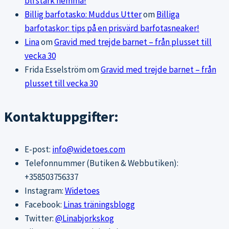
bli stark hemma!
Billig barfotasko: Muddus Utter
om
Billiga
barfotaskor: tips på en prisvärd barfotasneaker!
Lina
om
Gravid med trejde barnet – från plusset till
vecka 30
Frida Esselström
om
Gravid med trejde barnet – från
plusset till vecka 30
Kontaktuppgifter:
E-post:
info@widetoes.com
Telefonnummer (Butiken & Webbutiken):
+358503756337
Instagram:
Widetoes
Facebook:
Linas träningsblogg
Twitter:
@Linabjorkskog