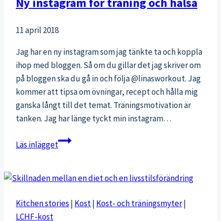
Ny instagram för träning och hälsa
11 april 2018
Jag har en ny instagram som jag tänkte ta och koppla
ihop med bloggen. Så om du gillar det jag skriver om
på bloggen ska du gå in och följa @linasworkout. Jag
kommer att tipsa om övningar, recept och hålla mig
ganska långt till det temat. Träningsmotivation är
tanken. Jag har länge tyckt min instagram…
Ny
Läs inlägget
instagram
för
träning
och
Kitchen stories
|
Kost
|
Kost- och träningsmyter
|
hälsa
LCHF-kost