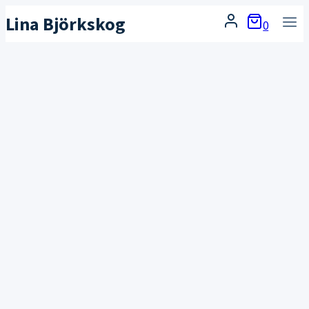
Skip
Lina Björkskog
0
to
content