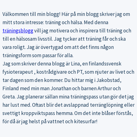
Välkommen till min blogg! Här på min blogg skriver jag om
mitt stora intresse: träning och hälsa. Med denna
träningsblogg
vill jag motivera och inspirera till träning och
till en hälsosam livsstil. Jag tycker att träning får och ska
vara roligt. Jag är övertygad om att det finns någon
träningsform som passar för alla.
Jag som skriver denna blogg är Lina, en finlandssvensk
fysioterapeut , kostrådgivare och PT, som njuter av livet och
tar dagen som den kommer. Du hittar mig i Jakobstad,
Finland med min man Jonathan och barnen Arthur och
Greta. Jag planerar sällan mina träningspass utan gör det jag
har lust med. Oftast blir det avslappnad terränglöpning eller
svettigt kroppviktspass hemma. Om det inte blåser förstås,
för då är jag helst på vattnet och kitesurfar!