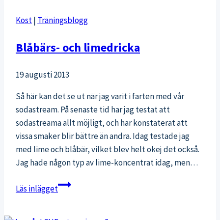
och
Kost
|
Träningsblogg
en
livsstilsförändring
Blåbärs- och limedricka
19 augusti 2013
Så här kan det se ut när jag varit i farten med vår
sodastream. På senaste tid har jag testat att
sodastreama allt möjligt, och har konstaterat att
vissa smaker blir bättre än andra. Idag testade jag
med lime och blåbär, vilket blev helt okej det också.
Jag hade någon typ av lime-koncentrat idag, men…
Blåbärs-
Läs inlägget
och
limedricka