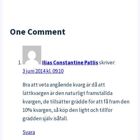
till
Pranburi
One Comment
Ilias Constantine Patlis
skriver:
3 juni 2014 kl. 09:10
Bra att veta angående kvarg är då att
lättkvargen är den naturligt framställda
kvargen, de tillsätter grädde för att få fram den
10% kvargen, så köp den light och tillför
grädden själv isåfall.
Svara