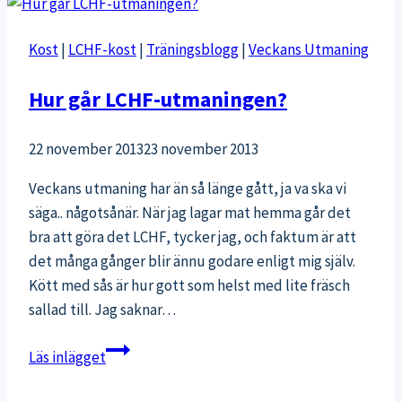
Kost
|
LCHF-kost
|
Träningsblogg
|
Veckans Utmaning
Hur går LCHF-utmaningen?
22 november 2013
23 november 2013
Veckans utmaning har än så länge gått, ja va ska vi
säga.. någotsånär. När jag lagar mat hemma går det
bra att göra det LCHF, tycker jag, och faktum är att
det många gånger blir ännu godare enligt mig själv.
Kött med sås är hur gott som helst med lite fräsch
sallad till. Jag saknar…
Hur
Läs inlägget
går
LCHF-