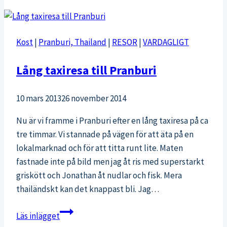
fredagkväll
Kost
|
Pranburi, Thailand
|
RESOR
|
VARDAGLIGT
Lång taxiresa till Pranburi
10 mars 2013
26 november 2014
Nu är vi framme i Pranburi efter en lång taxiresa på ca
tre timmar. Vi stannade på vägen för att äta på en
lokalmarknad och för att titta runt lite. Maten
fastnade inte på bild men jag åt ris med superstarkt
griskött och Jonathan åt nudlar och fisk. Mera
thailändskt kan det knappast bli. Jag…
Lång
Läs inlägget
taxiresa