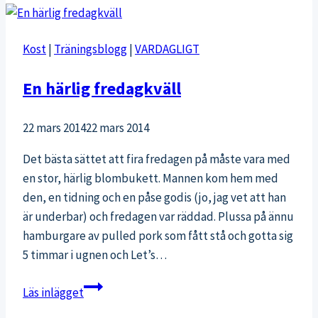
utmaningen?
Kost
|
Träningsblogg
|
VARDAGLIGT
En härlig fredagkväll
22 mars 2014
22 mars 2014
Det bästa sättet att fira fredagen på måste vara med
en stor, härlig blombukett. Mannen kom hem med
den, en tidning och en påse godis (jo, jag vet att han
är underbar) och fredagen var räddad. Plussa på ännu
hamburgare av pulled pork som fått stå och gotta sig
5 timmar i ugnen och Let’s…
En
Läs inlägget
härlig