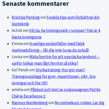
Senaste kommentarer
Kristina Ponting
om
5 enkla tips som förbättrar din
löpteknik
Astrid
om
Vill du ha träningsvärk i rumpan? Här är 4
bästa övningarna
Emma
om
6 vanliga sockerfällor med falsk
marknadsföring – låt dig inte luras du också!
Lovisa
om
Mäta ferritin för att upptäcka järnbrist –
varför tolkar man lågt ferritin så olika?
Gol Pansk
om
Styrketräning: Hur gör man?
Träningsupplägg för gym, repetitioner, vikt, bra
övningar och lite till!
amelia
om
Påsksol och test av syskonvagnen Petite
Chérie Excellence 2
Rasmus Nordenberg
om
Ny onlinekurs i video: Lär dig