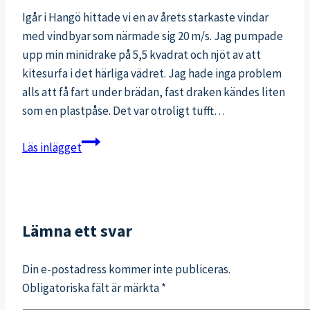
Igår i Hangö hittade vi en av årets starkaste vindar
med vindbyar som närmade sig 20 m/s. Jag pumpade
upp min minidrake på 5,5 kvadrat och njöt av att
kitesurfa i det härliga vädret. Jag hade inga problem
alls att få fart under brädan, fast draken kändes liten
som en plastpåse. Det var otroligt tufft…
Kärlek
Läs inlägget
till
höststormarna!
Lämna ett svar
Din e-postadress kommer inte publiceras.
Obligatoriska fält är märkta
*