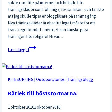
sökte runt lite på internet och hittade lite
träningskläder som föll mig själv i smaken, och tänkte
att jag skulle tipsa er bloggläsare på samma gång.
Nya träningskläder är absolut inget måste för att
träna regelbundet, men det kan kanske göra
träningen lite roligare! Ni var…
Inspirerande
Läs inlägget
träningskläder
för
inomhusträning
KITESURFING
|
Outdoor stories
|
Träningsblogg
Kärlek till höststormarna!
1 oktober 2016
1 oktober 2016