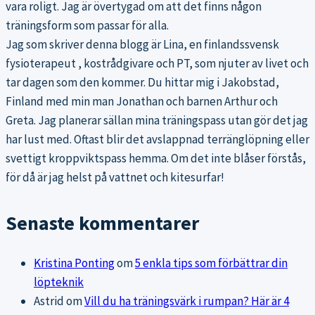
vara roligt. Jag är övertygad om att det finns någon
träningsform som passar för alla.
Jag som skriver denna blogg är Lina, en finlandssvensk
fysioterapeut , kostrådgivare och PT, som njuter av livet och
tar dagen som den kommer. Du hittar mig i Jakobstad,
Finland med min man Jonathan och barnen Arthur och
Greta. Jag planerar sällan mina träningspass utan gör det jag
har lust med. Oftast blir det avslappnad terränglöpning eller
svettigt kroppviktspass hemma. Om det inte blåser förstås,
för då är jag helst på vattnet och kitesurfar!
Senaste kommentarer
Kristina Ponting
om
5 enkla tips som förbättrar din
löpteknik
Astrid
om
Vill du ha träningsvärk i rumpan? Här är 4