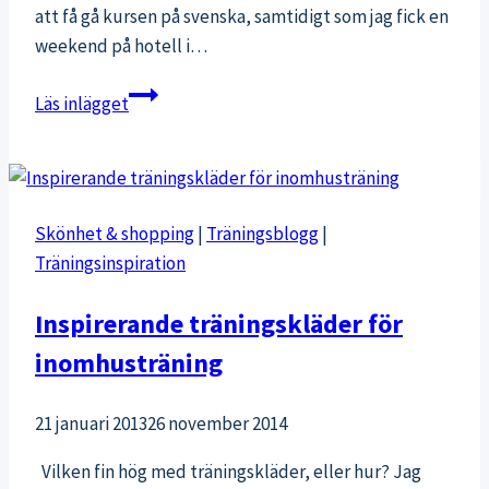
att få gå kursen på svenska, samtidigt som jag fick en
weekend på hotell i…
Näringslära
Läs inlägget
för
bästa
träningsresultat
–
Skönhet & shopping
|
Träningsblogg
|
mina
Träningsinspiration
tankar
om
Inspirerande träningskläder för
kursen
inomhusträning
21 januari 2013
26 november 2014
Vilken fin hög med träningskläder, eller hur? Jag