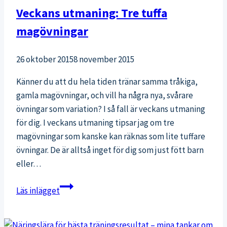
Veckans utmaning: Tre tuffa
magövningar
26 oktober 2015
8 november 2015
Känner du att du hela tiden tränar samma tråkiga,
gamla magövningar, och vill ha några nya, svårare
övningar som variation? I så fall är veckans utmaning
för dig. I veckans utmaning tipsar jag om tre
magövningar som kanske kan räknas som lite tuffare
övningar. De är alltså inget för dig som just fött barn
eller…
Veckans
Läs inlägget
utmaning:
Tre
tuffa