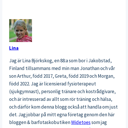
Lina
Jag är Lina Björkskog, en 88:a som bor i Jakobstad,
Finland tillsammans med min man Jonathan och vår
son Arthur, född 2017, Greta, född 2019 och Morgan,
född 2022. Jag är licensierad fysioterapeut
(sjukgymnast), personlig tränare och kostrådgivare,
och är intresserad av allt som rör träning och hälsa,
och därför kom denna blogg också att handla om just
det. Jag jobbar på mitt egna företag genom den här
bloggen & barfotaskobutiken
Widetoes
som jag