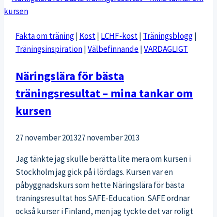
magövningar
Fakta om träning
|
Kost
|
LCHF-kost
|
Träningsblogg
|
Träningsinspiration
|
Välbefinnande
|
VARDAGLIGT
Näringslära för bästa
träningsresultat – mina tankar om
kursen
27 november 2013
27 november 2013
Jag tänkte jag skulle berätta lite mera om kursen i
Stockholm jag gick på i lördags. Kursen var en
påbyggnadskurs som hette Näringslära för bästa
träningsresultat hos SAFE-Education. SAFE ordnar
också kurser i Finland, men jag tyckte det var roligt