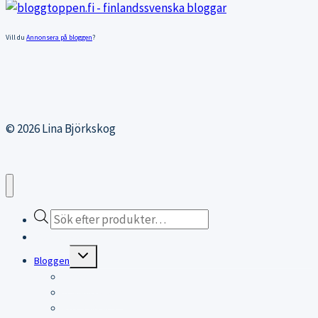
Vill du
Annonsera på bloggen
?
© 2026 Lina Björkskog
Products
search
Webbutiken
Expand
Bloggen
child
menu
Bloggen
Träningsblogg
KITESURFING