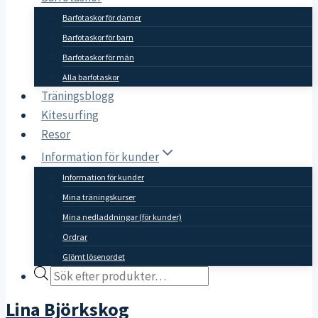
Barfotaskor för damer
Barfotaskor för barn
Barfotaskor för män
Alla barfotaskor
Träningsblogg
Kitesurfing
Resor
Information för kunder
Information för kunder
Mina träningskurser
Mina nedladdningar (för kunder)
Ordrar
Glömt lösenordet
Products
search
Lina Björkskog