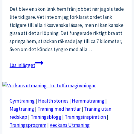
Det blev en skön länk hem från jobbet när jag slutade
lite tidigare. Vet inte om jag förklarat ordet länk
tidigare till alla rikssvenska läsare, men ni kan kanske
gissa att det är löpning. Det fungerade riktigt bra att
springa hem, sträckan räknade jag till ca 7 kilometer,
även om det kändes tyngre med alla…
Skön
Läs inlägget
länk
hem
Gymträning
|
Health stories
|
Hemmaträning
|
Magträning
|
Träning med hantlar
|
Träning utan
redskap
|
Träningsblogg
|
Träningsinspiration
|
Träningsprogram
|
Veckans Utmaning