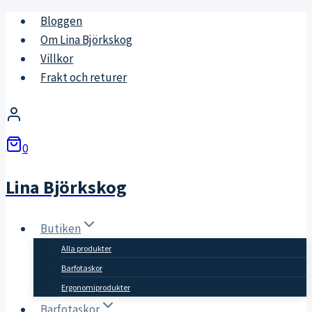
Skip
Bloggen
to
Om Lina Björkskog
content
Villkor
Frakt och returer
0
Lina Björkskog
Butiken
Alla produkter
Barfotaskor
Ergonomiprodukter
Barfotaskor