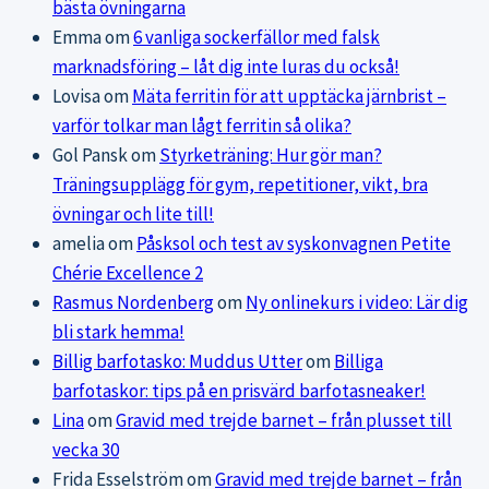
bästa övningarna
Emma
om
6 vanliga sockerfällor med falsk
marknadsföring – låt dig inte luras du också!
Lovisa
om
Mäta ferritin för att upptäcka järnbrist –
varför tolkar man lågt ferritin så olika?
Gol Pansk
om
Styrketräning: Hur gör man?
Träningsupplägg för gym, repetitioner, vikt, bra
övningar och lite till!
amelia
om
Påsksol och test av syskonvagnen Petite
Chérie Excellence 2
Rasmus Nordenberg
om
Ny onlinekurs i video: Lär dig
bli stark hemma!
Billig barfotasko: Muddus Utter
om
Billiga
barfotaskor: tips på en prisvärd barfotasneaker!
Lina
om
Gravid med trejde barnet – från plusset till
vecka 30
Frida Esselström
om
Gravid med trejde barnet – från