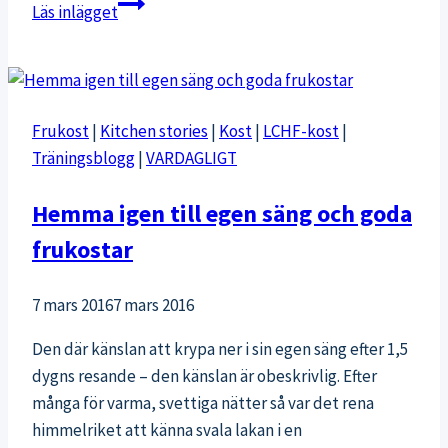
Frukostflingor
Läs inlägget
och
snowboard
Frukost
|
Kitchen stories
|
Kost
|
LCHF-kost
|
Träningsblogg
|
VARDAGLIGT
Hemma igen till egen säng och goda
frukostar
7 mars 2016
7 mars 2016
Den där känslan att krypa ner i sin egen säng efter 1,5
dygns resande – den känslan är obeskrivlig. Efter
många för varma, svettiga nätter så var det rena
himmelriket att känna svala lakan i en