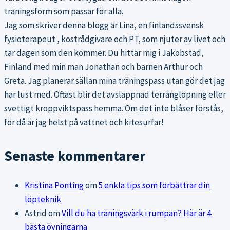
träningsform som passar för alla.
Jag som skriver denna blogg är Lina, en finlandssvensk
fysioterapeut , kostrådgivare och PT, som njuter av livet och
tar dagen som den kommer. Du hittar mig i Jakobstad,
Finland med min man Jonathan och barnen Arthur och
Greta. Jag planerar sällan mina träningspass utan gör det jag
har lust med. Oftast blir det avslappnad terränglöpning eller
svettigt kroppviktspass hemma. Om det inte blåser förstås,
för då är jag helst på vattnet och kitesurfar!
Senaste kommentarer
Kristina Ponting
om
5 enkla tips som förbättrar din
löpteknik
Astrid
om
Vill du ha träningsvärk i rumpan? Här är 4
bästa övningarna