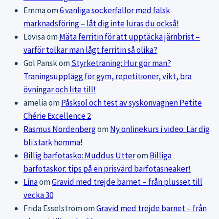
Emma
om
6 vanliga sockerfällor med falsk
marknadsföring – låt dig inte luras du också!
Lovisa
om
Mäta ferritin för att upptäcka järnbrist –
varför tolkar man lågt ferritin så olika?
Gol Pansk
om
Styrketräning: Hur gör man?
Träningsupplägg för gym, repetitioner, vikt, bra
övningar och lite till!
amelia
om
Påsksol och test av syskonvagnen Petite
Chérie Excellence 2
Rasmus Nordenberg
om
Ny onlinekurs i video: Lär dig
bli stark hemma!
Billig barfotasko: Muddus Utter
om
Billiga
barfotaskor: tips på en prisvärd barfotasneaker!
Lina
om
Gravid med trejde barnet – från plusset till
vecka 30
Frida Esselström
om
Gravid med trejde barnet – från