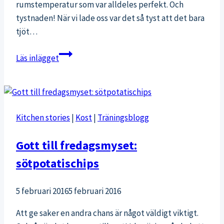
rumstemperatur som var alldeles perfekt. Och
tystnaden! När vi lade oss var det så tyst att det bara
tjöt…
Hemma
Läs inlägget
igen
till
egen
säng
Kitchen stories
|
Kost
|
Träningsblogg
och
goda
Gott till fredagsmyset:
frukostar
sötpotatischips
5 februari 2016
5 februari 2016
Att ge saker en andra chans är något väldigt viktigt.