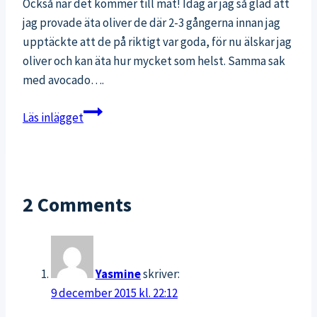
Också när det kommer till mat! Idag är jag så glad att
jag provade äta oliver de där 2-3 gångerna innan jag
upptäckte att de på riktigt var goda, för nu älskar jag
oliver och kan äta hur mycket som helst. Samma sak
med avocado….
Gott
Läs inlägget
till
fredagsmyset:
sötpotatischips
2 Comments
Yasmine
skriver:
9 december 2015 kl. 22:12