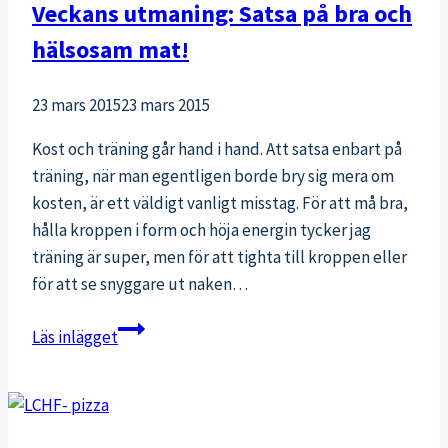
Veckans utmaning: Satsa på bra och
hälsosam mat!
23 mars 2015
23 mars 2015
Kost och träning går hand i hand. Att satsa enbart på
träning, när man egentligen borde bry sig mera om
kosten, är ett väldigt vanligt misstag. För att må bra,
hålla kroppen i form och höja energin tycker jag
träning är super, men för att tighta till kroppen eller
för att se snyggare ut naken…
Veckans
Läs inlägget
utmaning:
Satsa
på
bra