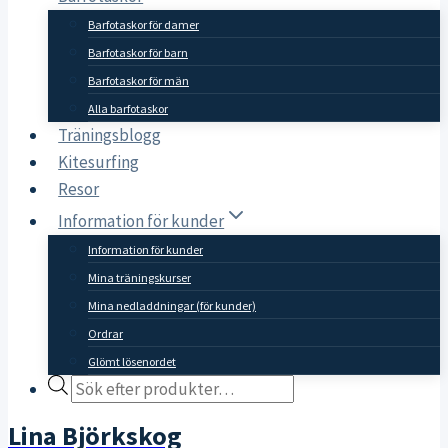
Barfotaskor för damer
Barfotaskor för barn
Barfotaskor för män
Alla barfotaskor
Träningsblogg
Kitesurfing
Resor
Information för kunder
Information för kunder
Mina träningskurser
Mina nedladdningar (för kunder)
Ordrar
Glömt lösenordet
Products
search
Lina Björkskog