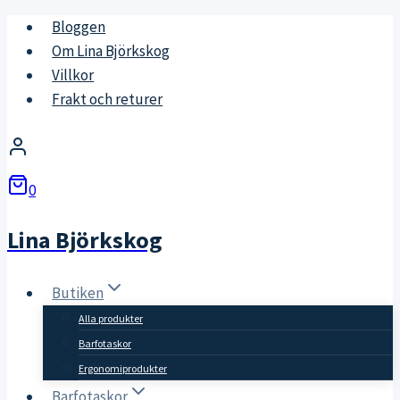
Skip
Bloggen
to
Om Lina Björkskog
content
Villkor
Frakt och returer
0
Lina Björkskog
Butiken
Alla produkter
Barfotaskor
Ergonomiprodukter
Barfotaskor