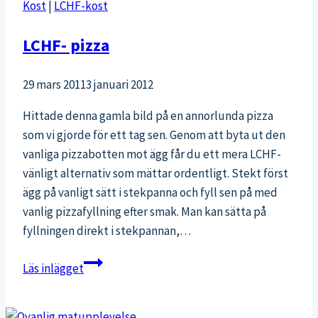
Kost
|
LCHF-kost
och
hälsosam
LCHF- pizza
mat!
29 mars 2011
3 januari 2012
Hittade denna gamla bild på en annorlunda pizza
som vi gjorde för ett tag sen. Genom att byta ut den
vanliga pizzabotten mot ägg får du ett mera LCHF-
vänligt alternativ som mättar ordentligt. Stekt först
ägg på vanligt sätt i stekpanna och fyll sen på med
vanlig pizzafyllning efter smak. Man kan sätta på
fyllningen direkt i stekpannan,…
LCHF-
Läs inlägget
pizza