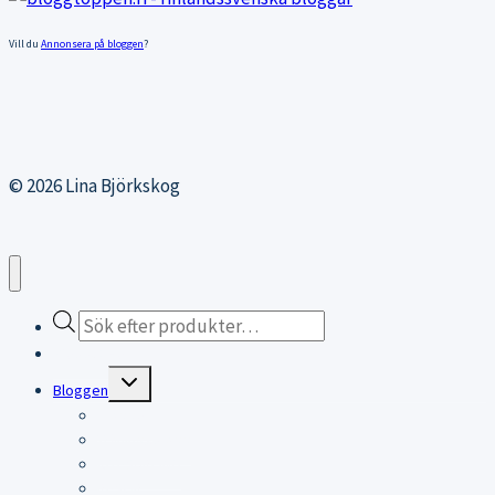
Vill du
Annonsera på bloggen
?
© 2026 Lina Björkskog
Products
search
Webbutiken
Expand
Bloggen
child
menu
Bloggen
Träningsblogg
KITESURFING
RESOR