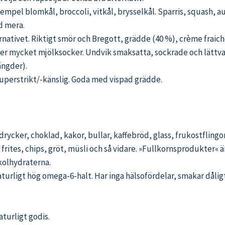
 exempel blomkål, broccoli, vitkål, brysselkål. Sparris, squash, 
d mera.
ernativet. Riktigt smör och Bregott, grädde (40 %), crème fraiche
ller mycket mjölksocker. Undvik smaksatta, sockrade och lättva
ängder).
superstrikt/-känslig. Goda med vispad grädde.
rtdrycker, choklad, kakor, bullar, kaffebröd, glass, frukostflin
frites, chips, gröt, müsli och så vidare. »Fullkornsprodukter« 
 kolhydraterna.
urligt hög omega-6-halt. Har inga hälsofördelar, smakar dåligt. 
turligt godis.