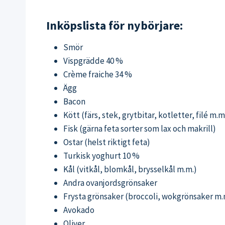
Inköpslista för nybörjare:
Smör
Vispgrädde 40 %
Crème fraiche 34 %
Ägg
Bacon
Kött (färs, stek, grytbitar, kotletter, filé m.m
Fisk (gärna feta sorter som lax och makrill)
Ostar (helst riktigt feta)
Turkisk yoghurt 10 %
Kål (vitkål, blomkål, brysselkål m.m.)
Andra ovanjordsgrönsaker
Frysta grönsaker (broccoli, wokgrönsaker m.
Avokado
Oliver