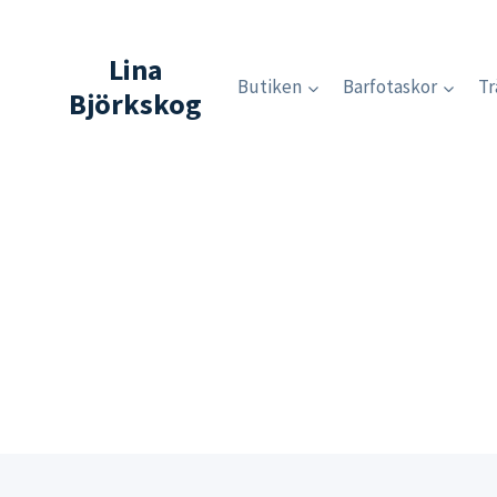
Skip
to
Lina
content
Butiken
Barfotaskor
Tr
Björkskog