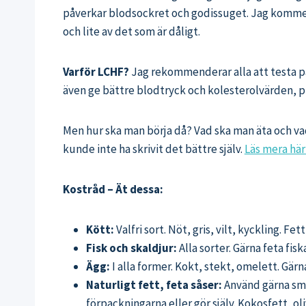
påverkar blodsockret och godissuget. Jag kommer i
och lite av det som är dåligt.
Varför LCHF?
Jag rekommenderar alla att testa på
även ge bättre blodtryck och kolesterolvärden, p
Men hur ska man börja då? Vad ska man äta och vad
kunde inte ha skrivit det bättre själv.
Läs mera hä
Kostråd – Ät dessa:
Kött:
Valfri sort. Nöt, gris, vilt, kyckling. 
Fisk och skaldjur:
Alla sorter. Gärna feta fi
Ägg:
I alla former. Kokt, stekt, omelett. Gärn
Naturligt fett, feta såser:
Använd gärna smö
förpackningarna eller gör själv. Kokosfett, oli