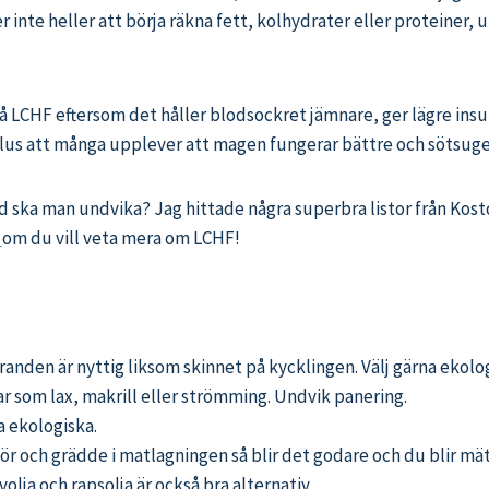
nte heller att börja räkna fett, kolhydrater eller proteiner, u
 LCHF eftersom det håller blodsockret jämnare, ger lägre insu
lus att många upplever att magen fungerar bättre och sötsuge
 ska man undvika? Jag hittade några superbra listor från Kostd
r
om du vill veta mera om LCHF!
Fettranden är nyttig liksom skinnet på kycklingen. Välj gärna eko
skar som lax, makrill eller strömming. Undvik panering.
a ekologiska.
r och grädde i matlagningen så blir det godare och du blir mätt
volja och rapsolja är också bra alternativ.