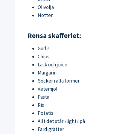
Olivolja
Nötter
Rensa skafferiet:
Godis
Chips
Läsk och juice
Margarin
Socker i alla former
Vetemjöl
Pasta
Ris
Potatis
Allt det står »light« på
Färdigrätter