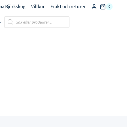
na Björkskog
Villkor
Frakt och returer
0
Products
search