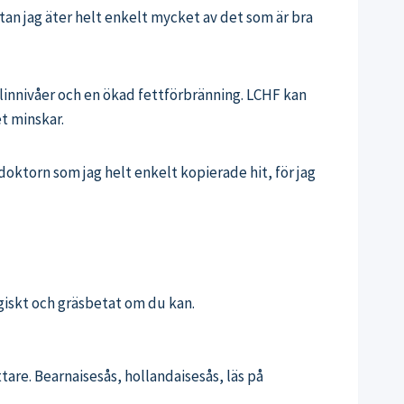
tan jag äter helt enkelt mycket av det som är bra
linnivåer och en ökad fettförbränning. LCHF kan
t minskar.
oktorn som jag helt enkelt kopierade hit, för jag
logiskt och gräsbetat om du kan.
are. Bearnaisesås, hollandaisesås, läs på