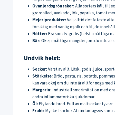
Ovanjordsgrönsaker:
Alla sorters kål, till
grönsallad, avokado, lök, paprika, tomat me
Mejeriprodukter:
Välj alltid det fetaste alt
försiktig med vanlig mjölk och fil, de innehå
Nötter:
Bra som tv-godis (helst i måttliga m
Bär:
Okej i måttliga mängder, om du inte är 
Undvik helst:
Socker:
Värst av allt. Läsk, godis, juice, spo
Stärkelse:
Bröd, pasta, ris, potatis, pommes 
kan vara okej om du inte är alltför noga med
Margarin:
Industriell smörimitation med onat
andra inflammatoriska sjukdomar.
Öl:
Flytande bröd. Full av maltsocker tyvärr.
Frukt:
Mycket socker. Ät undantagsvis som na