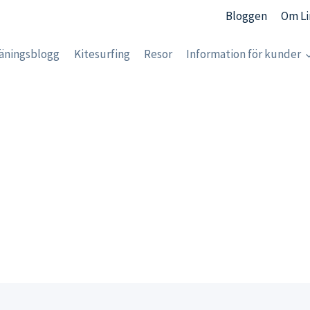
Bloggen
Om Li
äningsblogg
Kitesurfing
Resor
Information för kunder