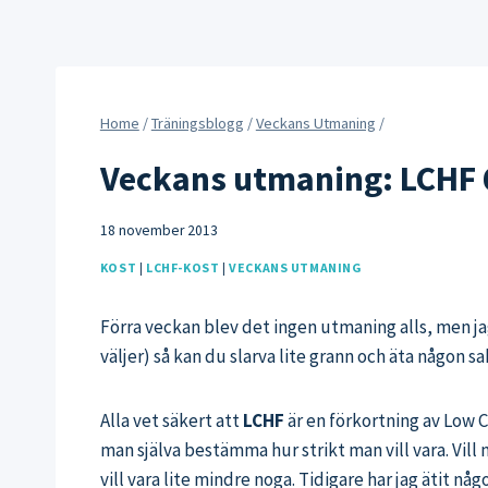
Home
/
Träningsblogg
/
Veckans Utmaning
/
Veckans utmaning: LCHF 6
18 november 2013
KOST
|
LCHF-KOST
|
VECKANS UTMANING
Förra veckan blev det ingen utmaning alls, men jag
väljer) så kan du slarva lite grann och äta någon 
Alla vet säkert att
LCHF
är en förkortning av Low C
man själva bestämma hur strikt man vill vara. Vill
vill vara lite mindre noga. Tidigare har jag ätit nå