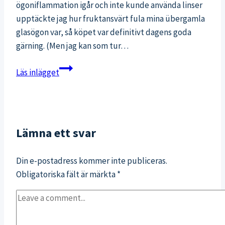
ögoniflammation igår och inte kunde använda linser
upptäckte jag hur fruktansvärt fula mina übergamla
glasögon var, så köpet var definitivt dagens goda
gärning. (Men jag kan som tur…
Jakten
Läs inlägget
på
de
perfekta
träningsshortsen
Lämna ett svar
Din e-postadress kommer inte publiceras.
Obligatoriska fält är märkta
*