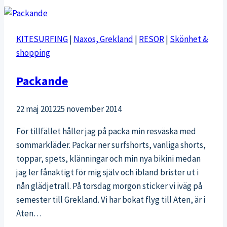
min
flytande
plan
KITESURFING
|
Naxos, Grekland
|
RESOR
|
Skönhet &
shopping
Packande
22 maj 2012
25 november 2014
För tillfället håller jag på packa min resväska med
sommarkläder. Packar ner surfshorts, vanliga shorts,
toppar, spets, klänningar och min nya bikini medan
jag ler fånaktigt för mig själv och ibland brister ut i
nån glädjetrall. På torsdag morgon sticker vi iväg på
semester till Grekland. Vi har bokat flyg till Aten, är i
Aten…