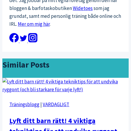
det. Jag jobbar på mitt egna företag genom den här
bloggen & barfotaskobutiken
Widetoes
som jag
grundat, samt med personlig träning både online och
IRL.
Mer om mig här
.
Similar Posts
Träningsblogg
|
VARDAGLIGT
Lyft ditt barn rätt! 4 viktiga