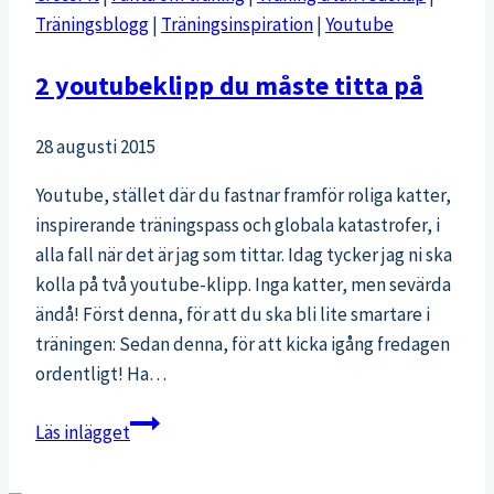
viktiga
Träningsblogg
|
Träningsinspiration
|
Youtube
tekniktips
för
2 youtubeklipp du måste titta på
att
undvika
28 augusti 2015
ryggont
(och
Youtube, stället där du fastnar framför roliga katter,
bli
inspirerande träningspass och globala katastrofer, i
starkare
alla fall när det är jag som tittar. Idag tycker jag ni ska
för
kolla på två youtube-klipp. Inga katter, men sevärda
varje
ändå! Först denna, för att du ska bli lite smartare i
lyft!)
träningen: Sedan denna, för att kicka igång fredagen
ordentligt! Ha…
2
Läs inlägget
youtubeklipp
du