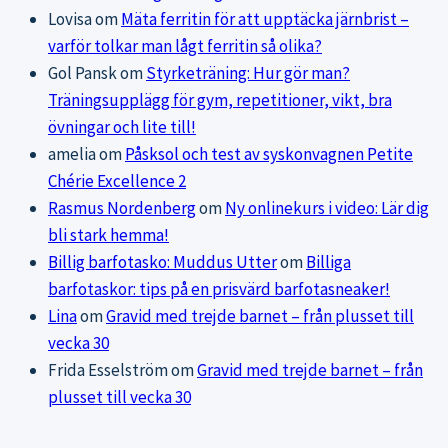
Lovisa
om
Mäta ferritin för att upptäcka järnbrist –
varför tolkar man lågt ferritin så olika?
Gol Pansk
om
Styrketräning: Hur gör man?
Träningsupplägg för gym, repetitioner, vikt, bra
övningar och lite till!
amelia
om
Påsksol och test av syskonvagnen Petite
Chérie Excellence 2
Rasmus Nordenberg
om
Ny onlinekurs i video: Lär dig
bli stark hemma!
Billig barfotasko: Muddus Utter
om
Billiga
barfotaskor: tips på en prisvärd barfotasneaker!
Lina
om
Gravid med trejde barnet – från plusset till
vecka 30
Frida Esselström
om
Gravid med trejde barnet – från
plusset till vecka 30