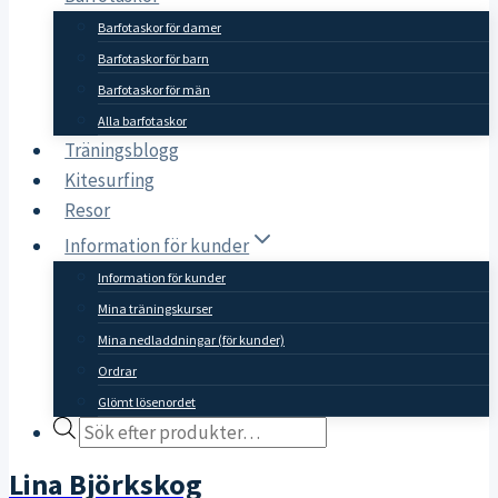
Barfotaskor för damer
Barfotaskor för barn
Barfotaskor för män
Alla barfotaskor
Träningsblogg
Kitesurfing
Resor
Information för kunder
Information för kunder
Mina träningskurser
Mina nedladdningar (för kunder)
Ordrar
Glömt lösenordet
Products
search
Lina Björkskog