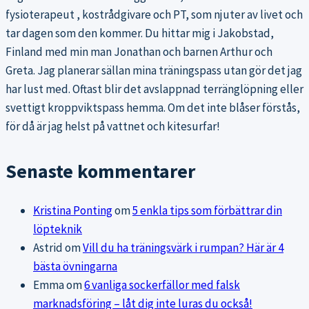
fysioterapeut , kostrådgivare och PT, som njuter av livet och
tar dagen som den kommer. Du hittar mig i Jakobstad,
Finland med min man Jonathan och barnen Arthur och
Greta. Jag planerar sällan mina träningspass utan gör det jag
har lust med. Oftast blir det avslappnad terränglöpning eller
svettigt kroppviktspass hemma. Om det inte blåser förstås,
för då är jag helst på vattnet och kitesurfar!
Senaste kommentarer
Kristina Ponting
om
5 enkla tips som förbättrar din
löpteknik
Astrid
om
Vill du ha träningsvärk i rumpan? Här är 4
bästa övningarna
Emma
om
6 vanliga sockerfällor med falsk
marknadsföring – låt dig inte luras du också!