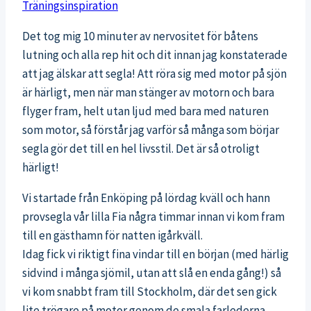
Träningsinspiration
Det tog mig 10 minuter av nervositet för båtens
lutning och alla rep hit och dit innan jag konstaterade
att jag älskar att segla! Att röra sig med motor på sjön
är härligt, men när man stänger av motorn och bara
flyger fram, helt utan ljud med bara med naturen
som motor, så förstår jag varför så många som börjar
segla gör det till en hel livsstil. Det är så otroligt
härligt!
Vi startade från Enköping på lördag kväll och hann
provsegla vår lilla Fia några timmar innan vi kom fram
till en gästhamn för natten igårkväll.
Idag fick vi riktigt fina vindar till en början (med härlig
sidvind i många sjömil, utan att slå en enda gång!) så
vi kom snabbt fram till Stockholm, där det sen gick
lite trögare på motor genom de smala farlederna,