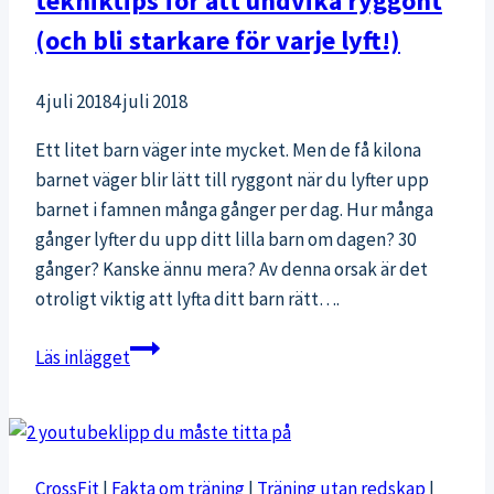
tekniktips för att undvika ryggont
(och bli starkare för varje lyft!)
4 juli 2018
4 juli 2018
Ett litet barn väger inte mycket. Men de få kilona
barnet väger blir lätt till ryggont när du lyfter upp
barnet i famnen många gånger per dag. Hur många
gånger lyfter du upp ditt lilla barn om dagen? 30
gånger? Kanske ännu mera? Av denna orsak är det
otroligt viktig att lyfta ditt barn rätt….
Lyft
Läs inlägget
ditt
barn
rätt!
4
CrossFit
|
Fakta om träning
|
Träning utan redskap
|