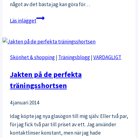
något av det bästa jag kan göra för…
Stillhet
Läs inlägget
mitt
i
veckan
Skönhet & shopping
|
Träningsblogg
|
VARDAGLIGT
Jakten på de perfekta
träningsshortsen
4 januari 2014
Idag köpte jag nya glasögon till mig själv. Eller två par,
för jag fick två par till priset av ett. Jag använder
kontaktlinser konstant, men när jag hade