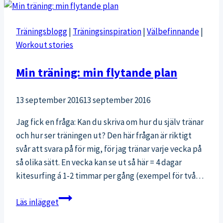
måste
titta
Träningsblogg
|
Träningsinspiration
|
Välbefinnande
|
på
Workout stories
Min träning: min flytande plan
13 september 2016
13 september 2016
Jag fick en fråga: Kan du skriva om hur du själv tränar
och hur ser träningen ut? Den här frågan är riktigt
svår att svara på för mig, för jag tränar varje vecka på
så olika sätt. En vecka kan se ut så här = 4 dagar
kitesurfing á 1-2 timmar per gång (exempel för två…
Min
Läs inlägget
träning: