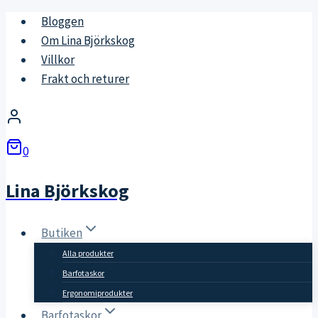
Skip
Bloggen
to
Om Lina Björkskog
content
Villkor
Frakt och returer
0
Lina Björkskog
Butiken
Alla produkter
Barfotaskor
Ergonomiprodukter
Barfotaskor