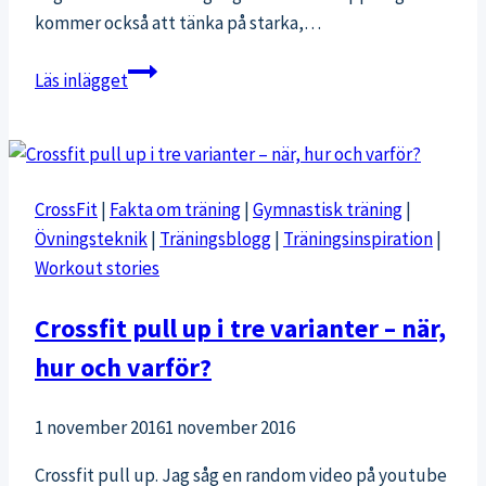
kommer också att tänka på starka,…
Mina
Läs inlägget
tankar
om
träning
CrossFit
|
Fakta om träning
|
Gymnastisk träning
|
Övningsteknik
|
Träningsblogg
|
Träningsinspiration
|
Workout stories
Crossfit pull up i tre varianter – när,
hur och varför?
1 november 2016
1 november 2016
Crossfit pull up. Jag såg en random video på youtube