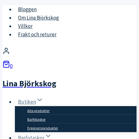
Skip
Bloggen
to
Om Lina Björkskog
content
Villkor
Frakt och returer
0
Lina Björkskog
Butiken
Alla produkter
Barfotaskor
Ergonomiprodukter
Barfotaskor