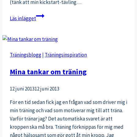
(tänk att min kickstart-tävling…
Svarstid:
Läs inlägget
44
minuter
Träningsblogg
|
Träningsinspiration
Mina tankar om träning
12 juni 2013
12 juni 2013
För en tid sedan fick jag en frågan vad som driver mig i
min träning och vad som motiverar mig till att träna.
Varför tränar jag? Det automatiska svaret är att
kroppen ska må bra. Träning förknippas för mig med
något hälsosamt som gör gott åt min kropp. Jag