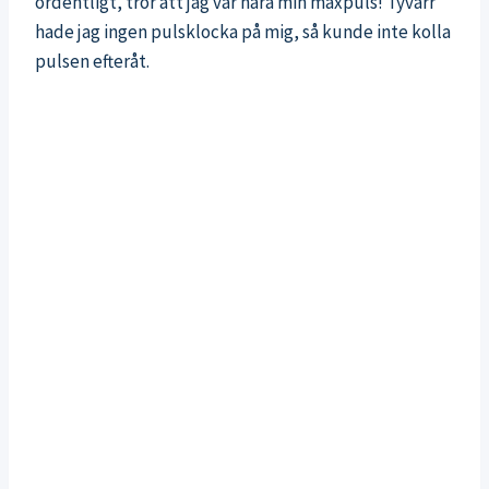
ordentligt, tror att jag var nära min maxpuls! Tyvärr
hade jag ingen pulsklocka på mig, så kunde inte kolla
pulsen efteråt.