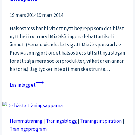
varför?
19 mars 2014
19 mars 2014
Hälsostress har blivit ett nytt begrepp som det blåst
nytt liv i i och med Mia Skäringers debattartikel i
ämnet. (Senare visade det sig att Mia är sponsrad av
Proviva som gjort ordet hälsostress till sitt nya slogan
för att sälja mera sockerprodukter, vilket är en annan
historia.) Jag tycker inte att man ska strunta…
Hälsostress
Läs inlägget
–
Jakten
på
att
Hemmaträning
|
Träningsblogg
|
Träningsinspiration
|
bli
Träningsprogram
omtyckt