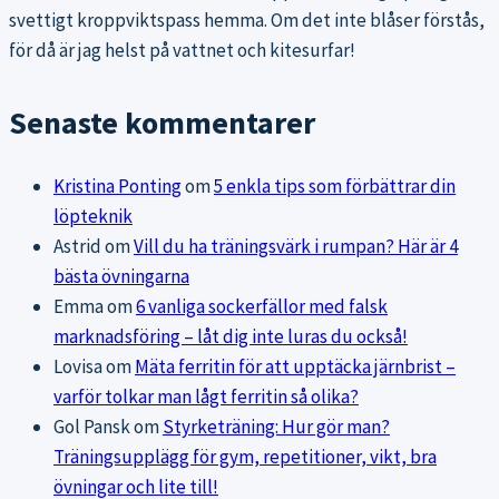
svettigt kroppviktspass hemma. Om det inte blåser förstås,
för då är jag helst på vattnet och kitesurfar!
Senaste kommentarer
Kristina Ponting
om
5 enkla tips som förbättrar din
löpteknik
Astrid
om
Vill du ha träningsvärk i rumpan? Här är 4
bästa övningarna
Emma
om
6 vanliga sockerfällor med falsk
marknadsföring – låt dig inte luras du också!
Lovisa
om
Mäta ferritin för att upptäcka järnbrist –
varför tolkar man lågt ferritin så olika?
Gol Pansk
om
Styrketräning: Hur gör man?
Träningsupplägg för gym, repetitioner, vikt, bra
övningar och lite till!