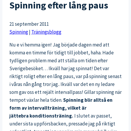
Spinning efter lång paus
21 september 2011
Spinning
|
Träningsblogg
Nu e vi hemma igen! Jag började dagen med att
komma en timme för tidigt till jobbet, haha. Hade
tydligen problem med att ställa om tiden efter
Sverigebesöket… Ikväll har jag spinnat! Det var
riktigt roligt efter en lång paus, var på spinning senast
i våras nån gång tror jag.. Ikväll var det en ny ledare
som gav oss ett rejält intervallpass! Gillar spinning när
tempot växlar hela tiden.
Spinning blir alltså en
form av intervallträning, vilket är
jättebra konditionsträning.
I slutet av passet,
under sista uppförsbacken, pressade jag på riktigt