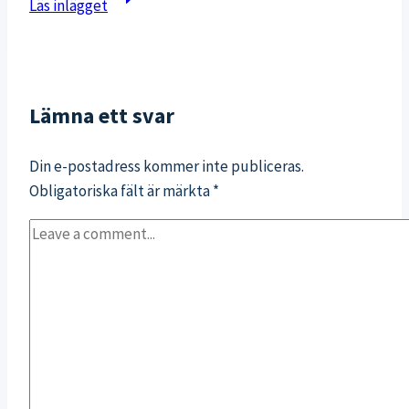
Läs inlägget
dag
i
Stockholm
med
Lämna ett svar
gym
och
Din e-postadress kommer inte publiceras.
simning
Obligatoriska fält är märkta
*