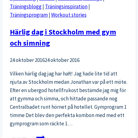
Träningsblogg
|
Träningsinspiration
|
Träningsprogram
|
Workout stories
Härlig dag i Stockholm med gym
och simning
24 oktober 2016
24 oktober 2016
Vilken härlig dag jag har haft! Jag hade lite tid att
njuta av Stockholm medan Jonathan var på ett möte.
Efter en ubergod hotellfrukost bestämde jag mig för
att gymma och simma, och hittade passande nog
Centralbadet runt hörnet på hotellet. Gymprogram 1
timme Det blev den perfekta kombon med med ett
gymprogram som räckte 1…
Härlig