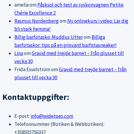
amelia
om
Påsksol och test av syskonvagnen Petite
Chérie Excellence 2
Rasmus Nordenberg
om
Ny onlinekurs i video: Lär dig
bli stark hemma!
Billig barfotasko: Muddus Utter
om
Billiga
barfotaskor: tips på en prisvärd barfotasneaker!
Lina
om
Gravid med trejde barnet – från plusset till
vecka 30
Frida Esselström
om
Gravid med trejde barnet – från
plusset till vecka 30
Kontaktuppgifter:
E-post:
info@widetoes.com
Telefonnummer (Butiken & Webbutiken):
+358503756337