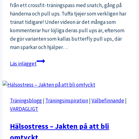
från ett crossfit-träningspass med snatch, gång på
händerna och pull ups. Tuffa tjejer som verkligen har
tränat tidigare! Under videon är det många som
kommenterar hur löjliga deras pull ups är, eftersom
de gör varianten som kallas butterfly pull ups, där
man sparkar och hjälper…
Crossfit
Läs inlägget
pull
up
i
tre
Träningsblogg
|
Träningsinspiration
|
Välbefinnande
|
varianter
VARDAGLIGT
–
när,
Hälsostress – Jakten på att bli
hur
omtyckt
och