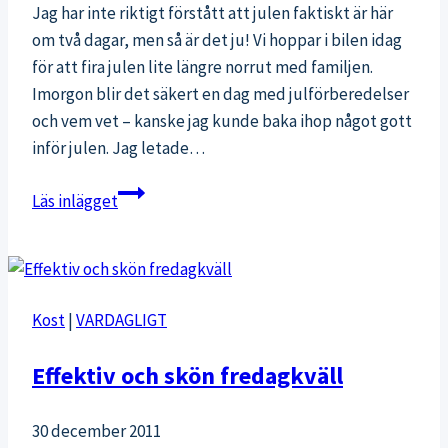
Jag har inte riktigt förstått att julen faktiskt är här
om två dagar, men så är det ju! Vi hoppar i bilen idag
för att fira julen lite längre norrut med familjen.
Imorgon blir det säkert en dag med julförberedelser
och vem vet – kanske jag kunde baka ihop något gott
inför julen. Jag letade…
Hälsosamt
Läs inlägget
julgodis
–
tips
på
Kost
|
VARDAGLIGT
enkla
recept
Effektiv och skön fredagkväll
till
julbaket
30 december 2011