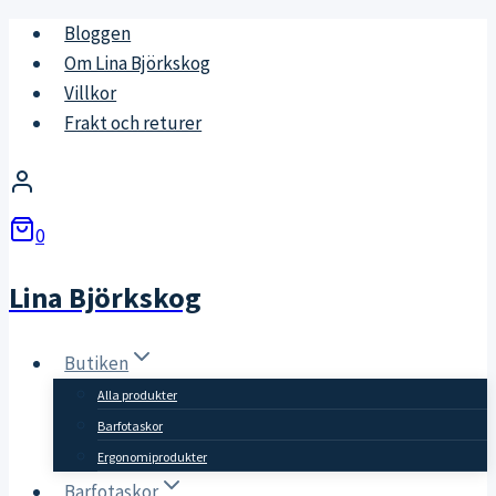
Skip
Bloggen
to
Om Lina Björkskog
content
Villkor
Frakt och returer
0
Lina Björkskog
Butiken
Alla produkter
Barfotaskor
Ergonomiprodukter
Barfotaskor