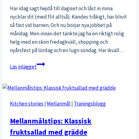
Har idag sagt hejdå till dagiset och låst in mina
nycklar dit (med flit alltså). Kändes tråkigt, har blivit
så fäst vid barnen. Och nu börjar nya jobbet på
måndag. Men innan det tänkte jag ha en riktigt rolig
helg med en skön fredagkväll, shopping och
nyårsfest på lördag och en lugn söndag. Har ikväll…
Effektiv
Läs inlägget
och
skön
fredagkväll
Kitchen stories
|
Mellanmål
|
Träningsblogg
Mellanmålstips: Klassisk
fruktsallad med grädde