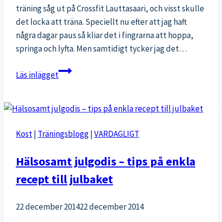
träning såg ut på Crossfit Lauttasaari, och visst skulle
det locka att träna. Speciellt nu efter att jag haft
några dagar paus så kliar det i fingrarna att hoppa,
springa och lyfta. Men samtidigt tycker jag det…
Egentligen
Läs inlägget
är
jag
en
riktigt
Kost
|
Träningsblogg
|
VARDAGLIGT
lat
människa
Hälsosamt julgodis – tips på enkla
recept till julbaket
22 december 2014
22 december 2014