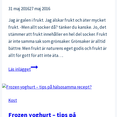
31 maj 2016
27 maj 2016
Jag är galen i frukt. Jag älskar frukt och äter mycket
frukt. -Men allt socker då? tänker du kanske. Jo, det
stämmer att frukt innehåller en hel del socker. Frukt
är inte samma sak som grönsaker. Grönsaker är alltid
bättre. Men frukt är naturens eget godis och frukt är
allt för gott för att inte äta….
Mellanmålstips:
Läs inlägget
Klassisk
fruktsallad
med
grädde
Kost
Frozen yoghurt – tips på