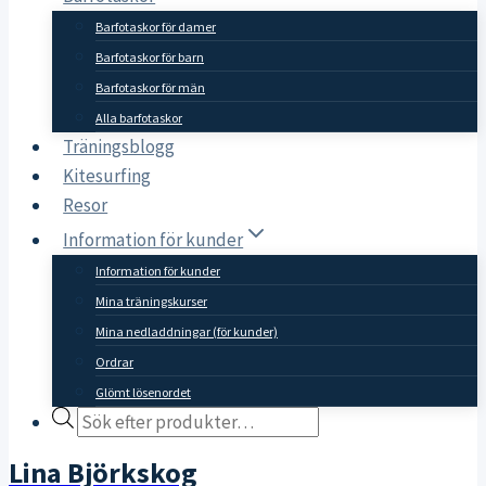
Barfotaskor för damer
Barfotaskor för barn
Barfotaskor för män
Alla barfotaskor
Träningsblogg
Kitesurfing
Resor
Information för kunder
Information för kunder
Mina träningskurser
Mina nedladdningar (för kunder)
Ordrar
Glömt lösenordet
Products
search
Lina Björkskog