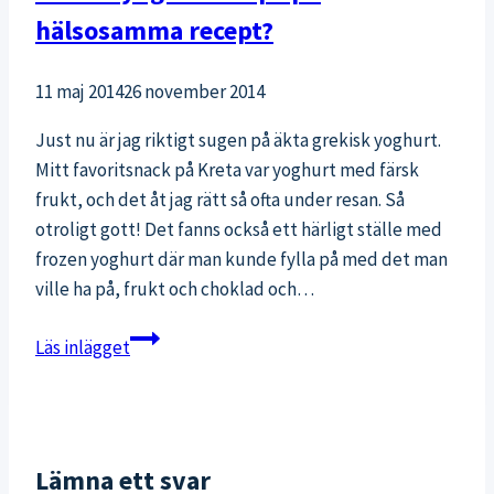
hälsosamma recept?
11 maj 2014
26 november 2014
Just nu är jag riktigt sugen på äkta grekisk yoghurt.
Mitt favoritsnack på Kreta var yoghurt med färsk
frukt, och det åt jag rätt så ofta under resan. Så
otroligt gott! Det fanns också ett härligt ställe med
frozen yoghurt där man kunde fylla på med det man
ville ha på, frukt och choklad och…
Frozen
Läs inlägget
yoghurt
–
tips
på
Lämna ett svar
hälsosamma