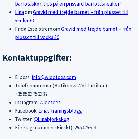
barfotaskor: tips på en prisvärd barfotasneaker!
Lina
om
Gravid med trejde barnet – från plusset till
vecka 30
Frida Esselström
om
Gravid med trejde barnet – från
plusset till vecka 30
Kontaktuppgifter:
E-post:
info@widetoes.com
Telefonnummer (Butiken & Webbutiken):
+358503756337
Instagram:
Widetoes
Facebook:
Linas träningsblogg
Twitter:
@Linabjorkskog
Företagsnummer (Finskt): 2554756-3