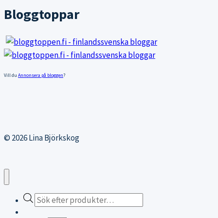
Bloggtoppar
Vill du
Annonsera på bloggen
?
© 2026 Lina Björkskog
Products
search
Webbutiken