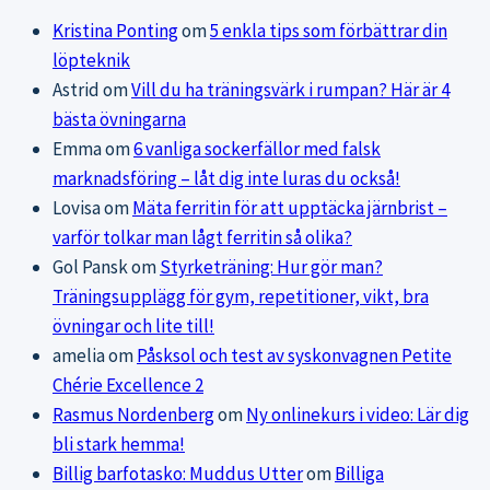
Kristina Ponting
om
5 enkla tips som förbättrar din
löpteknik
Astrid
om
Vill du ha träningsvärk i rumpan? Här är 4
bästa övningarna
Emma
om
6 vanliga sockerfällor med falsk
marknadsföring – låt dig inte luras du också!
Lovisa
om
Mäta ferritin för att upptäcka järnbrist –
varför tolkar man lågt ferritin så olika?
Gol Pansk
om
Styrketräning: Hur gör man?
Träningsupplägg för gym, repetitioner, vikt, bra
övningar och lite till!
amelia
om
Påsksol och test av syskonvagnen Petite
Chérie Excellence 2
Rasmus Nordenberg
om
Ny onlinekurs i video: Lär dig
bli stark hemma!
Billig barfotasko: Muddus Utter
om
Billiga