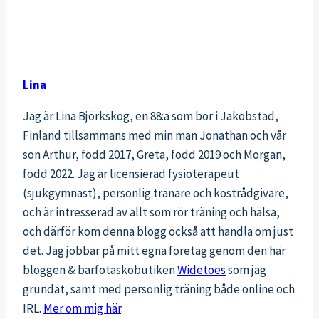
Lina
Jag är Lina Björkskog, en 88:a som bor i Jakobstad,
Finland tillsammans med min man Jonathan och vår
son Arthur, född 2017, Greta, född 2019 och Morgan,
född 2022. Jag är licensierad fysioterapeut
(sjukgymnast), personlig tränare och kostrådgivare,
och är intresserad av allt som rör träning och hälsa,
och därför kom denna blogg också att handla om just
det. Jag jobbar på mitt egna företag genom den här
bloggen & barfotaskobutiken
Widetoes
som jag
grundat, samt med personlig träning både online och
IRL.
Mer om mig här
.