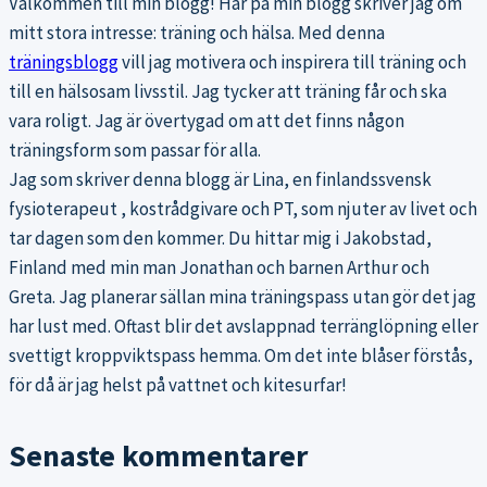
Välkommen till min blogg! Här på min blogg skriver jag om
mitt stora intresse: träning och hälsa. Med denna
träningsblogg
vill jag motivera och inspirera till träning och
till en hälsosam livsstil. Jag tycker att träning får och ska
vara roligt. Jag är övertygad om att det finns någon
träningsform som passar för alla.
Jag som skriver denna blogg är Lina, en finlandssvensk
fysioterapeut , kostrådgivare och PT, som njuter av livet och
tar dagen som den kommer. Du hittar mig i Jakobstad,
Finland med min man Jonathan och barnen Arthur och
Greta. Jag planerar sällan mina träningspass utan gör det jag
har lust med. Oftast blir det avslappnad terränglöpning eller
svettigt kroppviktspass hemma. Om det inte blåser förstås,
för då är jag helst på vattnet och kitesurfar!
Senaste kommentarer