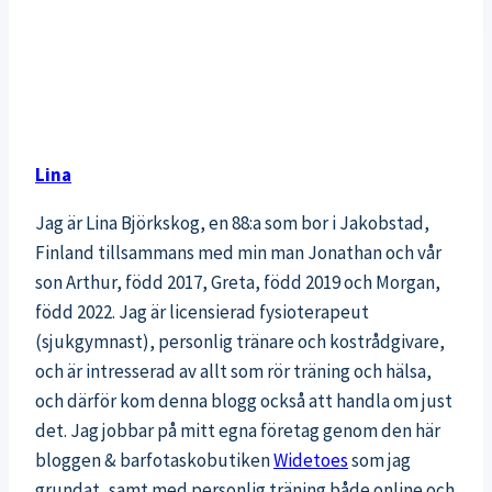
Lina
Jag är Lina Björkskog, en 88:a som bor i Jakobstad,
Finland tillsammans med min man Jonathan och vår
son Arthur, född 2017, Greta, född 2019 och Morgan,
född 2022. Jag är licensierad fysioterapeut
(sjukgymnast), personlig tränare och kostrådgivare,
och är intresserad av allt som rör träning och hälsa,
och därför kom denna blogg också att handla om just
det. Jag jobbar på mitt egna företag genom den här
bloggen & barfotaskobutiken
Widetoes
som jag
grundat, samt med personlig träning både online och