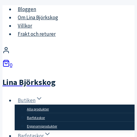
Skip
Bloggen
to
Om Lina Björkskog
content
Villkor
Frakt och returer
0
Lina Björkskog
Butiken
Alla produkter
Barfotaskor
Ergonomiprodukter
Barfotaskor