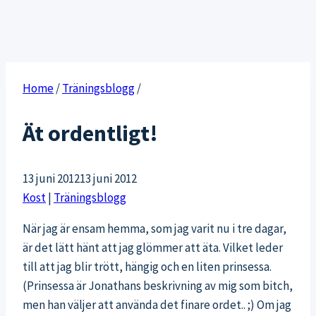
Home
/
Träningsblogg
/
Ät ordentligt!
13 juni 2012
13 juni 2012
Kost
|
Träningsblogg
När jag är ensam hemma, som jag varit nu i tre dagar,
är det lätt hänt att jag glömmer att äta. Vilket leder
till att jag blir trött, hängig och en liten prinsessa.
(Prinsessa är Jonathans beskrivning av mig som bitch,
men han väljer att använda det finare ordet.. ;) Om jag