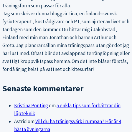
träningsform som passar för alla.
Jag som skriver denna blogg är Lina, en finlandssvensk
fysioterapeut , kostrådgivare och PT, som njuter av livet och
tar dagen som den kommer. Du hittar mig i Jakobstad,
Finland med min man Jonathan och barnen Arthur och
Greta. Jag planerar sällan mina träningspass utan gör det jag
har lust med. Oftast blir det avslappnad terränglöpning eller
svettigt kroppviktspass hemma. Om det inte blåser förstås,
för då är jag helst på vattnet och kitesurfar!
Senaste kommentarer
Kristina Ponting
om
5 enkla tips som förbättrar din
löpteknik
Astrid
om
Vill du ha träningsvärk i rumpan? Här är 4
bästa övningarna