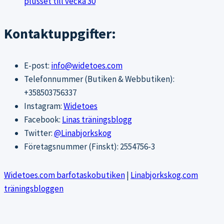
plusset till vecka 30
Kontaktuppgifter:
E-post:
info@widetoes.com
Telefonnummer (Butiken & Webbutiken):
+358503756337
Instagram:
Widetoes
Facebook:
Linas träningsblogg
Twitter:
@Linabjorkskog
Företagsnummer (Finskt): 2554756-3
Widetoes.com barfotaskobutiken
|
Linabjorkskog.com
träningsbloggen