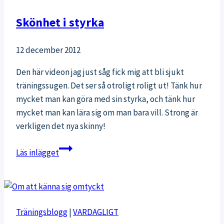
so
Skönhet i styrka
hard
12 december 2012
Den här videon jag just såg fick mig att bli sjukt
träningssugen. Det ser så otroligt roligt ut! Tänk hur
mycket man kan göra med sin styrka, och tänk hur
mycket man kan lära sig om man bara vill. Strong är
verkligen det nya skinny!
Skönhet
Läs inlägget
i
styrka
Träningsblogg
|
VARDAGLIGT