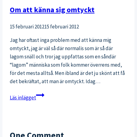
Om att känna sig omtyckt
15 februari 2012
15 februari 2012
Jag har oftast inga problem med att känna mig
omtyckt, jag är väl så där normalis som är så där
lagom snäll och tror jag uppfattas som en såndär
“lagom” människa som folk kommer överrens med,
för det mesta alltså. Men ibland är det ju skönt att få
det bekräftat, att man är omtyckt. Idag…
Om
Läs inlägget
att
känna
sig
omtyckt
One Comment