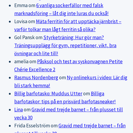
Emma
om
6 vanliga sockerfällor med falsk
marknadsföring – låt dig inte luras du också!
Lovisa
om
Mäta ferritin för att upptäcka järnbrist –
varför tolkar man lågt ferritin så olika?
Gol Pansk
om
Styrketräning: Hur gör man?
Träningsupplägg för gym, repetitioner, vikt, bra
övningar och lite till!
amelia
om
Påsksol och test av syskonvagnen Petite
Chérie Excellence 2
Rasmus Nordenberg
om
Ny onlinekurs i video: Lär dig
bli stark hemma!
Billig barfotasko: Muddus Utter
om
Billiga
barfotaskor: tips på en prisvärd barfotasneaker!
Lina
om
Gravid med trejde barnet – från plusset till
vecka 30
Frida Esselström
om
Gravid med trejde barnet – från