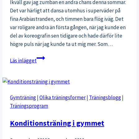
Ikväll gav jag zumban en andra chans denna sommar.
Det var härligt att dansa utomhus i superväder på
fina Arabiastranden, och timmen bara flög iväg. Det
var roligare andra än första gången, när jag kunde en
del av koreografin sen tidigare och hade därför lite
högre puls när jag kunde ta ut mig mer. Som…
Solig
Läs inlägget
zumba
utomhus
Gymträning
|
Olika träningsformer
|
Träningsblogg
|
Träningsprogram
Konditionsträning i gymmet