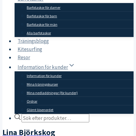
Barfotaskor för damer
Barfotaskor för barn
Barfotaskor för män
Alla barfotaskor
Träningsblogg
Kitesurfing
Resor
Information för kunder
Information för kunder
Mina träningskurser
Mina nedladdningar (för kunder)
Ordrar
Glömt lösenordet
Products
search
Lina Björkskog