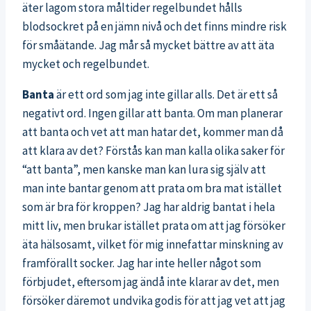
äter lagom stora måltider regelbundet hålls
blodsockret på en jämn nivå och det finns mindre risk
för småätande. Jag mår så mycket bättre av att äta
mycket och regelbundet.
Banta
är ett ord som jag inte gillar alls. Det är ett så
negativt ord. Ingen gillar att banta. Om man planerar
att banta och vet att man hatar det, kommer man då
att klara av det? Förstås kan man kalla olika saker för
“att banta”, men kanske man kan lura sig själv att
man inte bantar genom att prata om bra mat istället
som är bra för kroppen? Jag har aldrig bantat i hela
mitt liv, men brukar istället prata om att jag försöker
äta hälsosamt, vilket för mig innefattar minskning av
framförallt socker. Jag har inte heller något som
förbjudet, eftersom jag ändå inte klarar av det, men
försöker däremot undvika godis för att jag vet att jag