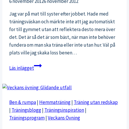
6 november 2012
6 november 2012
Jag var på mat till syster efter jobbet. Hade med
träningsväskan och märkte inte att jag automatiskt
for till gymmet utan att reflektera desto mera över
det. Det är så det är som bäst, när man inte behöver
fundera om man ska träna eller inte utan hur. Väl på
plats ville jag skaka loss benen…
Konditionsträning
Läs inlägget
i
gymmet
Ben & rumpa
|
Hemmaträning
|
Träning utan redskap
|
Träningsblogg
|
Träningsinspiration
|
Träningsprogram
|
Veckans Övning