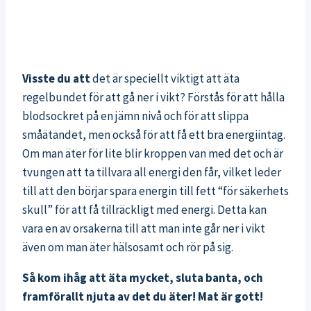
Visste du att
det är speciellt viktigt att äta
regelbundet för att gå ner i vikt? Förstås för att hålla
blodsockret på en jämn nivå och för att slippa
småätandet, men också för att få ett bra energiintag.
Om man äter för lite blir kroppen van med det och är
tvungen att ta tillvara all energi den får, vilket leder
till att den börjar spara energin till fett “för säkerhets
skull” för att få tillräckligt med energi. Detta kan
vara en av orsakerna till att man inte går ner i vikt
även om man äter hälsosamt och rör på sig.
Så kom ihåg att äta mycket, sluta banta, och
framförallt njuta av det du äter! Mat är gott!