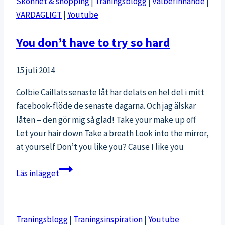
Skönhet & shopping
|
Träningsblogg
|
Välbefinnande
|
VARDAGLIGT
|
Youtube
You don’t have to try so hard
15 juli 2014
Colbie Caillats senaste låt har delats en hel del i mitt
facebook-flöde de senaste dagarna. Och jag älskar
låten – den gör mig så glad! Take your make up off
Let your hair down Take a breath Look into the mirror,
at yourself Don’t you like you? Cause I like you
You
Läs inlägget
don’t
have
to
Träningsblogg
|
Träningsinspiration
|
Youtube
try