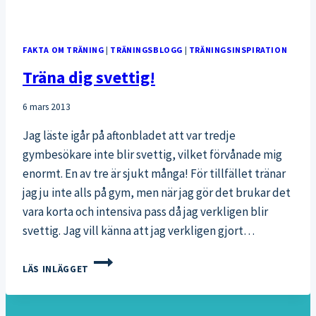
FAKTA OM TRÄNING
|
TRÄNINGSBLOGG
|
TRÄNINGSINSPIRATION
Träna dig svettig!
6 mars 2013
Jag läste igår på aftonbladet att var tredje
gymbesökare inte blir svettig, vilket förvånade mig
enormt. En av tre är sjukt många! För tillfället tränar
jag ju inte alls på gym, men när jag gör det brukar det
vara korta och intensiva pass då jag verkligen blir
svettig. Jag vill känna att jag verkligen gjort…
TRÄNA
LÄS INLÄGGET
DIG
SVETTIG!