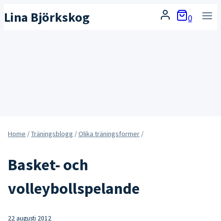
Skip
Lina Björkskog
0
to
content
Home
/
Träningsblogg
/
Olika träningsformer
/
Basket- och
volleybollspelande
22 augusti 2012