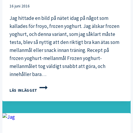
16 juni 2016
Jag hittade en bild på nätet idag på något som
kallades för froyo, frozen yoghurt. Jag älskar frozen
yoghurt, och denna variant, som jag såklart måste
testa, blev så nyttig att den riktigt bra kan ätas som
mellanmål eller snack innan träning. Recept på
frozen yoghurt-mellanmål Frozen yoghurt-
mellanmålet tog väldigt snabbt att göra, och
innehåller bara…
FROZEN
LÄS INLÄGGET
YOGHURT-
MUFFINS
SOM
NYTTIGT
MELLANMÅL