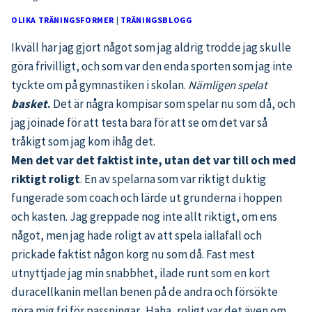
OLIKA TRÄNINGSFORMER
|
TRÄNINGSBLOGG
Ikväll har jag gjort något som jag aldrig trodde jag skulle
göra frivilligt, och som var den enda sporten som jag inte
tyckte om på gymnastiken i skolan.
Nämligen spelat
basket
.
Det är några kompisar som spelar nu som då, och
jag joinade för att testa bara för att se om det var så
tråkigt som jag kom ihåg det.
Men det var det faktist inte, utan det var till och med
riktigt roligt
. En av spelarna som var riktigt duktig
fungerade som coach och lärde ut grunderna i hoppen
och kasten. Jag greppade nog inte allt riktigt, om ens
något, men jag hade roligt av att spela iallafall och
prickade faktist någon korg nu som då. Fast mest
utnyttjade jag min snabbhet, ilade runt som en kort
duracellkanin mellan benen på de andra och försökte
göra mig fri för passningar.. Haha, roligt var det även om