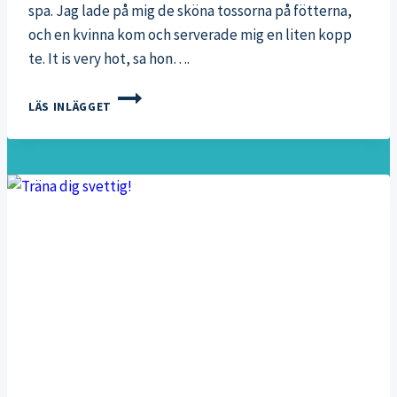
spa. Jag lade på mig de sköna tossorna på fötterna,
och en kvinna kom och serverade mig en liten kopp
te. It is very hot, sa hon….
HÄLSOSHOT
LÄS INLÄGGET
MED
INGEFÄRA,
CITRON,
CHILI
&
HONUNG