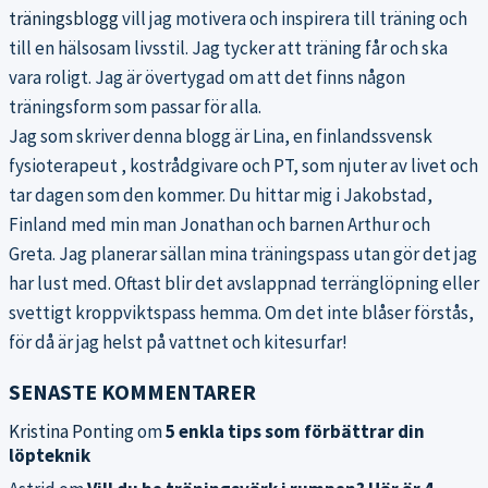
träningsblogg
vill jag motivera och inspirera till träning och
till en hälsosam livsstil. Jag tycker att träning får och ska
vara roligt. Jag är övertygad om att det finns någon
träningsform som passar för alla.
Jag som skriver denna blogg är Lina, en finlandssvensk
fysioterapeut , kostrådgivare och PT, som njuter av livet och
tar dagen som den kommer. Du hittar mig i Jakobstad,
Finland med min man Jonathan och barnen Arthur och
Greta. Jag planerar sällan mina träningspass utan gör det jag
har lust med. Oftast blir det avslappnad terränglöpning eller
svettigt kroppviktspass hemma. Om det inte blåser förstås,
för då är jag helst på vattnet och kitesurfar!
SENASTE KOMMENTARER
Kristina Ponting
om
5 enkla tips som förbättrar din
löpteknik