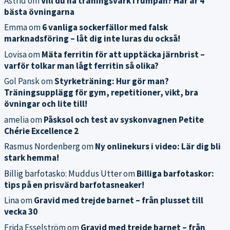
Astrid
om
Vill du ha träningsvärk i rumpan? Här är 4
bästa övningarna
Emma
om
6 vanliga sockerfällor med falsk
marknadsföring – låt dig inte luras du också!
Lovisa
om
Mäta ferritin för att upptäcka järnbrist –
varför tolkar man lågt ferritin så olika?
Gol Pansk
om
Styrketräning: Hur gör man?
Träningsupplägg för gym, repetitioner, vikt, bra
övningar och lite till!
amelia
om
Påsksol och test av syskonvagnen Petite
Chérie Excellence 2
Rasmus Nordenberg
om
Ny onlinekurs i video: Lär dig bli
stark hemma!
Billig barfotasko: Muddus Utter
om
Billiga barfotaskor:
tips på en prisvärd barfotasneaker!
Lina
om
Gravid med trejde barnet – från plusset till
vecka 30
Frida Esselström
om
Gravid med trejde barnet – från