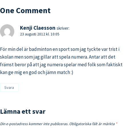
HAR
LUST
One Comment
ALLS
Kenji Claesson
skriver:
23 augusti 2012 kl. 10:05
För min del är badminton en sport som jag tyckte var trist i
skolan men som jag gillar att spela numera. Antar att det
främst beror på att jag numera spelar med folk som faktiskt
kan ge mig en god och jämn match :)
Svara
Lämna ett svar
Din e-postadress kommer inte publiceras.
Obligatoriska fält är märkta
*