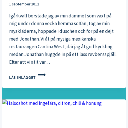
1 september 2012
Igårkväll borstade jag av min dammet som växt på
mig under denna vecka hemma soffan, tog av min
myskläderna, hoppade i duschen och for på en dejt
med Jonathan. Vi åt på mysiga mexikanska
restaurangen Cantina West, där jag åt god kyckling
medan Jonathan huggde in på ett lass revbensspjäll.
Efter att vi ätit var…
FREDAGKVÄLL
LÄS INLÄGGET
PÅ
STAN