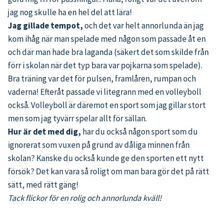
jag nog skulle ha en hel del att lära!
Jag gillade tempot,
och det var helt annorlunda än jag
kom ihåg när man spelade med någon som passade åt en
och där man hade bra laganda (säkert det som skilde från
förr i skolan när det typ bara var pojkarna som spelade).
Bra träning var det för pulsen, framlåren, rumpan och
vaderna! Efteråt passade vi litegrann med en volleyboll
också. Volleyboll är däremot en sport som jag gillar stort
men som jag tyvärr spelar allt för sällan.
Hur är det med dig,
har du också någon sport som du
ignorerat som vuxen på grund av dåliga minnen från
skolan? Kanske du också kunde ge den sporten ett nytt
försök? Det kan vara så roligt om man bara gör det på rätt
sätt, med rätt gäng!
Tack flickor för en rolig och annorlunda kväll!