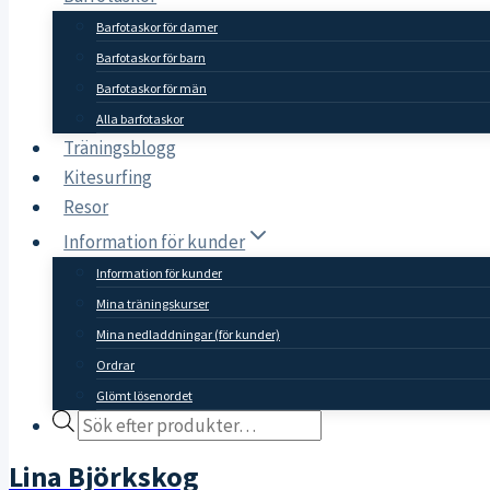
Barfotaskor för damer
Barfotaskor för barn
Barfotaskor för män
Alla barfotaskor
Träningsblogg
Kitesurfing
Resor
Information för kunder
Information för kunder
Mina träningskurser
Mina nedladdningar (för kunder)
Ordrar
Glömt lösenordet
Products
search
Lina Björkskog