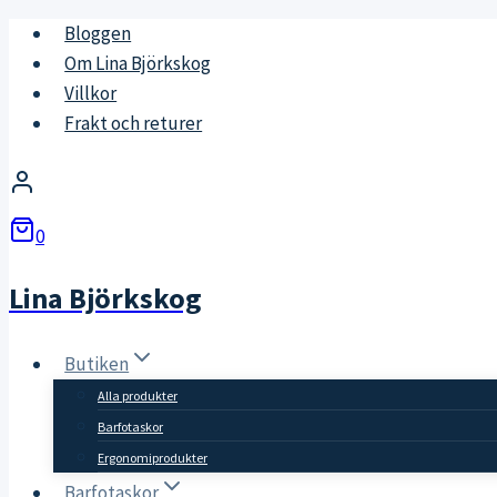
Skip
Bloggen
to
Om Lina Björkskog
content
Villkor
Frakt och returer
0
Lina Björkskog
Butiken
Alla produkter
Barfotaskor
Ergonomiprodukter
Barfotaskor