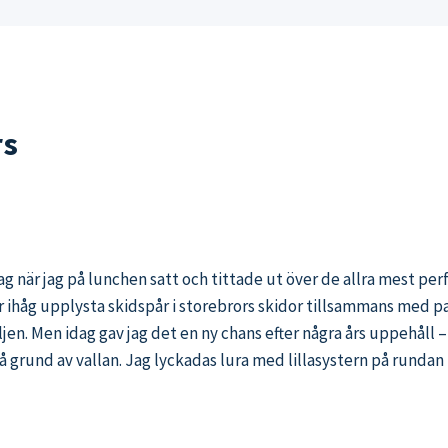
rs
dag när jag på lunchen satt och tittade ut över de allra mest per
ihåg upplysta skidspår i storebrors skidor tillsammans med pap
en. Men idag gav jag det en ny chans efter några års uppehåll –
 på grund av vallan. Jag lyckadas lura med lillasystern på rund