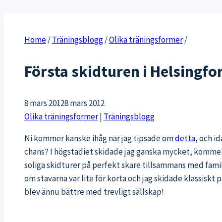
Home
/
Träningsblogg
/
Olika träningsformer
/
Första skidturen i Helsingfo
8 mars 2012
8 mars 2012
Olika träningsformer
|
Träningsblogg
Ni kommer kanske ihåg när jag tipsade om
detta
, och i
chans? I högstadiet skidade jag ganska mycket, kommer 
soliga skidturer på perfekt skare tillsammans med familj
om stavarna var lite för korta och jag skidade klassiskt
blev ännu bättre med trevligt sällskap!