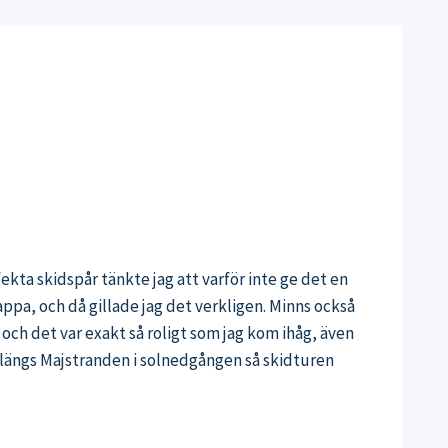
fekta skidspår tänkte jag att varför inte ge det en
pa, och då gillade jag det verkligen. Minns också
 och det var exakt så roligt som jag kom ihåg, även
an längs Majstranden i solnedgången så skidturen