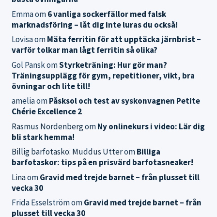
Emma
om
6 vanliga sockerfällor med falsk
marknadsföring – låt dig inte luras du också!
Lovisa
om
Mäta ferritin för att upptäcka järnbrist –
varför tolkar man lågt ferritin så olika?
Gol Pansk
om
Styrketräning: Hur gör man?
Träningsupplägg för gym, repetitioner, vikt, bra
övningar och lite till!
amelia
om
Påsksol och test av syskonvagnen Petite
Chérie Excellence 2
Rasmus Nordenberg
om
Ny onlinekurs i video: Lär dig
bli stark hemma!
Billig barfotasko: Muddus Utter
om
Billiga
barfotaskor: tips på en prisvärd barfotasneaker!
Lina
om
Gravid med trejde barnet – från plusset till
vecka 30
Frida Esselström
om
Gravid med trejde barnet – från
plusset till vecka 30