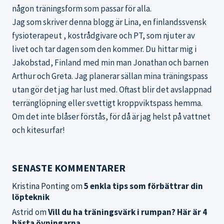
någon träningsform som passar för alla.
Jag som skriver denna blogg är Lina, en finlandssvensk
fysioterapeut , kostrådgivare och PT, som njuter av
livet och tar dagen som den kommer. Du hittar mig i
Jakobstad, Finland med min man Jonathan och barnen
Arthur och Greta. Jag planerar sällan mina träningspass
utan gör det jag har lust med. Oftast blir det avslappnad
terränglöpning eller svettigt kroppviktspass hemma.
Om det inte blåser förstås, för då är jag helst på vattnet
och kitesurfar!
SENASTE KOMMENTARER
Kristina Ponting
om
5 enkla tips som förbättrar din
löpteknik
Astrid
om
Vill du ha träningsvärk i rumpan? Här är 4
bästa övningarna