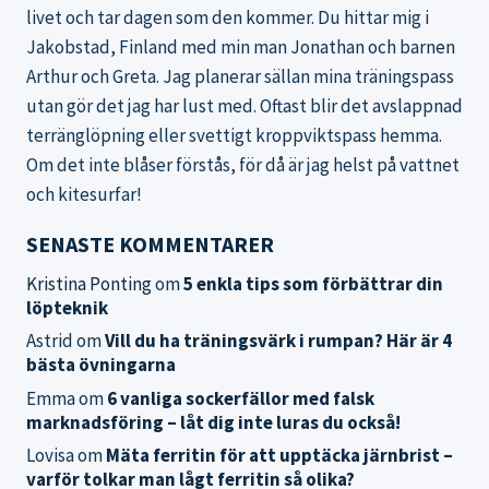
livet och tar dagen som den kommer. Du hittar mig i
Jakobstad, Finland med min man Jonathan och barnen
Arthur och Greta. Jag planerar sällan mina träningspass
utan gör det jag har lust med. Oftast blir det avslappnad
terränglöpning eller svettigt kroppviktspass hemma.
Om det inte blåser förstås, för då är jag helst på vattnet
och kitesurfar!
SENASTE KOMMENTARER
Kristina Ponting
om
5 enkla tips som förbättrar din
löpteknik
Astrid
om
Vill du ha träningsvärk i rumpan? Här är 4
bästa övningarna
Emma
om
6 vanliga sockerfällor med falsk
marknadsföring – låt dig inte luras du också!
Lovisa
om
Mäta ferritin för att upptäcka järnbrist –
varför tolkar man lågt ferritin så olika?