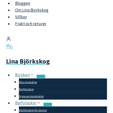
Skip
Bloggen
to
Om Lina Björkskog
content
Villkor
Frakt och returer
0
Lina Björkskog
Butiken
Alla produkter
Barfotaskor
Ergonomiprodukter
Barfotaskor
Barfotaskor för damer