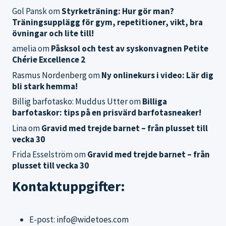
Gol Pansk
om
Styrketräning: Hur gör man?
Träningsupplägg för gym, repetitioner, vikt, bra
övningar och lite till!
amelia
om
Påsksol och test av syskonvagnen Petite
Chérie Excellence 2
Rasmus Nordenberg
om
Ny onlinekurs i video: Lär dig
bli stark hemma!
Billig barfotasko: Muddus Utter
om
Billiga
barfotaskor: tips på en prisvärd barfotasneaker!
Lina
om
Gravid med trejde barnet – från plusset till
vecka 30
Frida Esselström
om
Gravid med trejde barnet – från
plusset till vecka 30
Kontaktuppgifter:
E-post:
info@widetoes.com