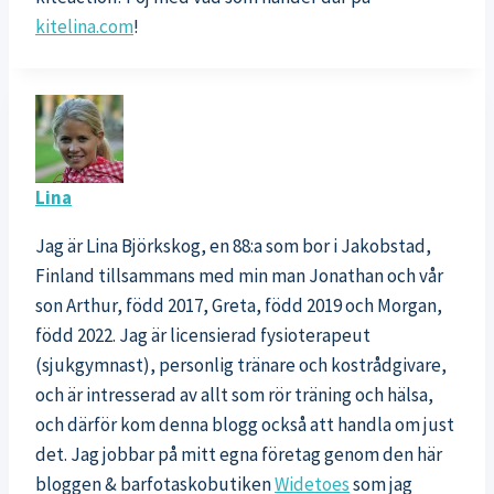
kitelina.com
!
Lina
Jag är Lina Björkskog, en 88:a som bor i Jakobstad,
Finland tillsammans med min man Jonathan och vår
son Arthur, född 2017, Greta, född 2019 och Morgan,
född 2022. Jag är licensierad fysioterapeut
(sjukgymnast), personlig tränare och kostrådgivare,
och är intresserad av allt som rör träning och hälsa,
och därför kom denna blogg också att handla om just
det. Jag jobbar på mitt egna företag genom den här
bloggen & barfotaskobutiken
Widetoes
som jag