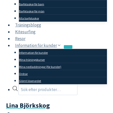
Barfotaskor för barn
Barfotaskor för män
Alla barfotaskor
Träningsblogg
Kitesurfing
Resor
Information för kunder
Information för kunder
Mina träningskurser
Mina nedladdningar (för kunder)
Ordrar
Glömt lösenordet
Products
search
Lina Björkskog