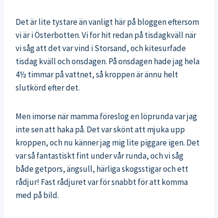
Det är lite tystare än vanligt här på bloggen eftersom
vi är i Österbotten. Vi for hit redan på tisdagkväll när
vi såg att det var vind i Storsand, och kitesurfade
tisdag kväll och onsdagen. På onsdagen hade jag hela
4½ timmar på vattnet, så kroppen är ännu helt
slutkörd efter det.
Men imorse när mamma föreslog en löprunda var jag
inte sen att haka på. Det var skönt att mjuka upp
kroppen, och nu känner jag mig lite piggare igen. Det
var så fantastiskt fint under vår runda, och vi såg
både getpors, ängsull, härliga skogsstigar och ett
rådjur! Fast rådjuret var för snabbt för att komma
med på bild.