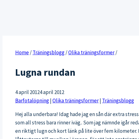
Home
/
Träningsblogg
/
Olika träningsformer
/
Lugna rundan
4 april 2012
4 april 2012
Barfotalöpning
|
Olika träningsformer
|
Träningsblogg
Hej alla underbara! Idag hade jag en sån där extra stres
som all stress bara rinner iväg.. Som jag nämnde igår reda
en riktigt lugn och kort länk på lite över fem kilomete