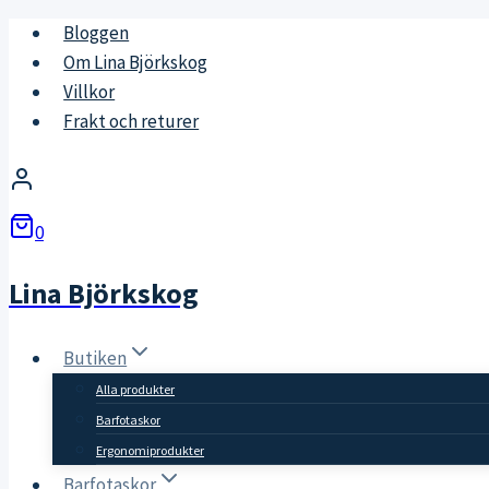
Skip
Bloggen
to
Om Lina Björkskog
content
Villkor
Frakt och returer
0
Lina Björkskog
Butiken
Alla produkter
Barfotaskor
Ergonomiprodukter
Barfotaskor