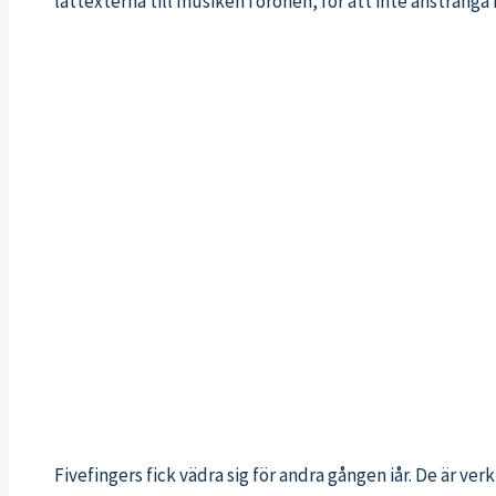
låttexterna till musiken i öronen, för att inte anstränga
Fivefingers fick vädra sig för andra gången iår. De är verk