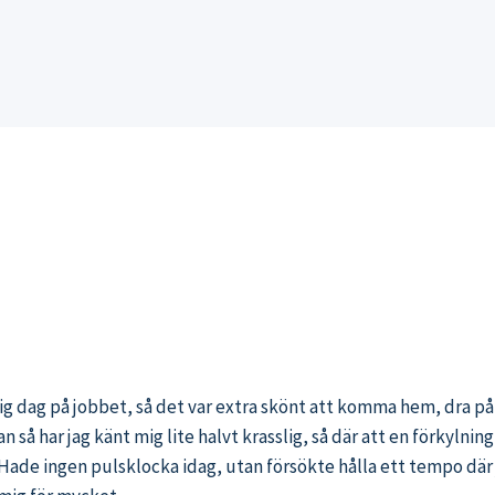
sig dag på jobbet, så det var extra skönt att komma hem, dra på
n så har jag känt mig lite halvt krasslig, så där att en förkylnin
r. Hade ingen pulsklocka idag, utan försökte hålla ett tempo dä