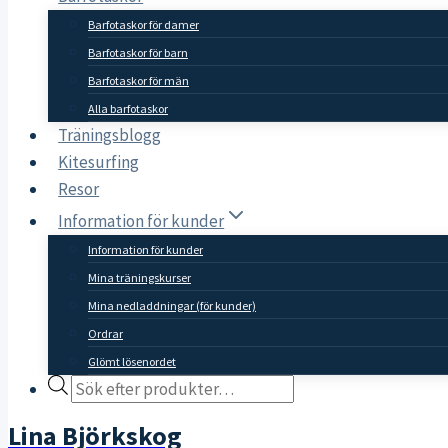
Barfotaskor för damer
Barfotaskor för barn
Barfotaskor för män
Alla barfotaskor
Träningsblogg
Kitesurfing
Resor
Information för kunder
Information för kunder
Mina träningskurser
Mina nedladdningar (för kunder)
Ordrar
Glömt lösenordet
Products
search
Lina Björkskog